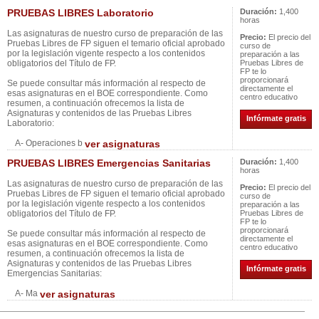
PRUEBAS LIBRES Laboratorio
Duración:
1,400
horas
Las asignaturas de nuestro curso de preparación de las
Precio:
El precio del
Pruebas Libres de FP siguen el temario oficial aprobado
curso de
por la legislación vigente respecto a los contenidos
preparación a las
obligatorios del Título de FP.
Pruebas Libres de
FP te lo
proporcionará
Se puede consultar más información al respecto de
directamente el
esas asignaturas en el BOE correspondiente. Como
centro educativo
resumen, a continuación ofrecemos la lista de
Asignaturas y contenidos de las Pruebas Libres
Infórmate gratis
Laboratorio:
A- Operaciones b
ver asignaturas
PRUEBAS LIBRES Emergencias Sanitarias
Duración:
1,400
horas
Las asignaturas de nuestro curso de preparación de las
Precio:
El precio del
Pruebas Libres de FP siguen el temario oficial aprobado
curso de
por la legislación vigente respecto a los contenidos
preparación a las
obligatorios del Título de FP.
Pruebas Libres de
FP te lo
proporcionará
Se puede consultar más información al respecto de
directamente el
esas asignaturas en el BOE correspondiente. Como
centro educativo
resumen, a continuación ofrecemos la lista de
Asignaturas y contenidos de las Pruebas Libres
Infórmate gratis
Emergencias Sanitarias:
A- Ma
ver asignaturas