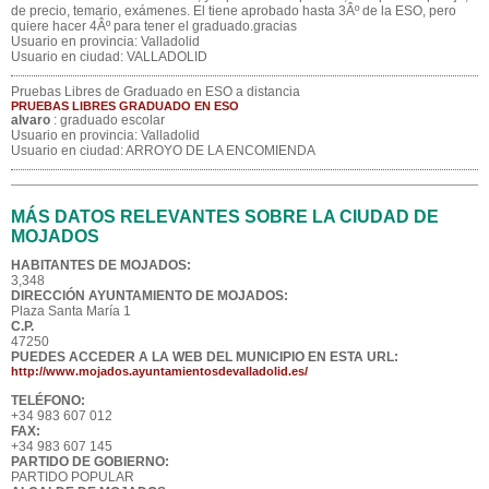
de precio, temario, exámenes. El tiene aprobado hasta 3Âº de la ESO, pero
quiere hacer 4Âº para tener el graduado.gracias
Usuario en provincia: Valladolid
Usuario en ciudad: VALLADOLID
Pruebas Libres de Graduado en ESO a distancia
PRUEBAS LIBRES GRADUADO EN ESO
alvaro
: graduado escolar
Usuario en provincia: Valladolid
Usuario en ciudad: ARROYO DE LA ENCOMIENDA
MÁS DATOS RELEVANTES SOBRE LA CIUDAD DE
MOJADOS
HABITANTES DE MOJADOS:
3,348
DIRECCIÓN AYUNTAMIENTO DE MOJADOS:
Plaza Santa María 1
C.P.
47250
PUEDES ACCEDER A LA WEB DEL MUNICIPIO EN ESTA URL:
http://www.mojados.ayuntamientosdevalladolid.es/
TELÉFONO:
+34 983 607 012
FAX:
+34 983 607 145
PARTIDO DE GOBIERNO:
PARTIDO POPULAR