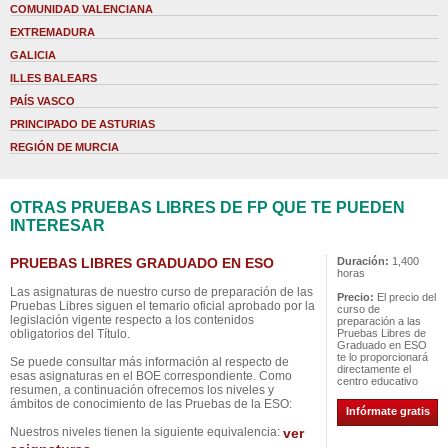
COMUNIDAD VALENCIANA
EXTREMADURA
GALICIA
ILLES BALEARS
PAÍS VASCO
PRINCIPADO DE ASTURIAS
REGIÓN DE MURCIA
OTRAS PRUEBAS LIBRES DE FP QUE TE PUEDEN
INTERESAR
PRUEBAS LIBRES GRADUADO EN ESO
Duración:
1,400
horas
Las asignaturas de nuestro curso de preparación de las
Precio:
El precio del
Pruebas Libres siguen el temario oficial aprobado por la
curso de
legislación vigente respecto a los contenidos
preparación a las
obligatorios del Título.
Pruebas Libres de
Graduado en ESO
te lo proporcionará
Se puede consultar más información al respecto de
directamente el
esas asignaturas en el BOE correspondiente. Como
centro educativo
resumen, a continuación ofrecemos los niveles y
ámbitos de conocimiento de las Pruebas de la ESO:
Infórmate gratis
Nuestros niveles tienen la siguiente equivalencia:
ver