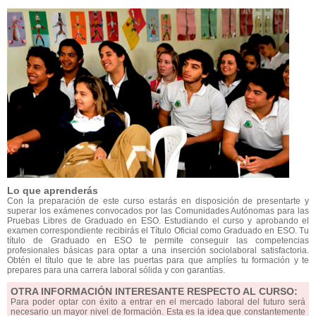
Lo que aprenderás
Con la preparación de este curso estarás en disposición de presentarte y
superar los exámenes convocados por las Comunidades Autónomas para las
Pruebas Libres de Graduado en ESO. Estudiando el curso y aprobando el
examen correspondiente recibirás el Título Oficial como Graduado en ESO. Tu
título de Graduado en ESO te permite conseguir las competencias
profesionales básicas para optar a una inserción sociolaboral satisfactoria.
Obtén el título que te abre las puertas para que amplíes tu formación y te
prepares para una carrera laboral sólida y con garantías.
OTRA INFORMACIÓN INTERESANTE RESPECTO AL CURSO:
Para poder optar con éxito a entrar en el mercado laboral del futuro será
necesario un mayor nivel de formación. Esta es la idea que constantemente