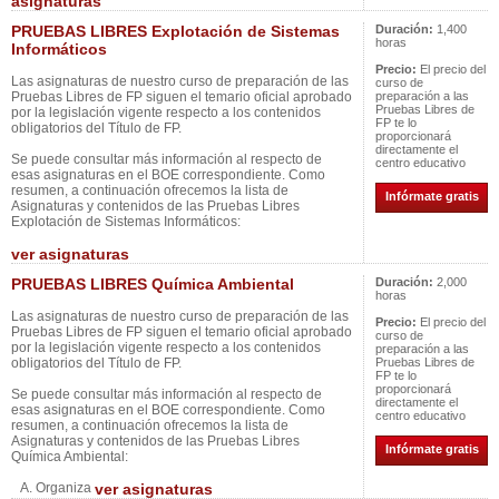
asignaturas
PRUEBAS LIBRES Explotación de Sistemas
Duración:
1,400
horas
Informáticos
Precio:
El precio del
Las asignaturas de nuestro curso de preparación de las
curso de
Pruebas Libres de FP siguen el temario oficial aprobado
preparación a las
Pruebas Libres de
por la legislación vigente respecto a los contenidos
FP te lo
obligatorios del Título de FP.
proporcionará
directamente el
Se puede consultar más información al respecto de
centro educativo
esas asignaturas en el BOE correspondiente. Como
resumen, a continuación ofrecemos la lista de
Infórmate gratis
Asignaturas y contenidos de las Pruebas Libres
Explotación de Sistemas Informáticos:
ver asignaturas
PRUEBAS LIBRES Química Ambiental
Duración:
2,000
horas
Las asignaturas de nuestro curso de preparación de las
Precio:
El precio del
Pruebas Libres de FP siguen el temario oficial aprobado
curso de
por la legislación vigente respecto a los contenidos
preparación a las
obligatorios del Título de FP.
Pruebas Libres de
FP te lo
proporcionará
Se puede consultar más información al respecto de
directamente el
esas asignaturas en el BOE correspondiente. Como
centro educativo
resumen, a continuación ofrecemos la lista de
Asignaturas y contenidos de las Pruebas Libres
Infórmate gratis
Química Ambiental:
A. Organiza
ver asignaturas