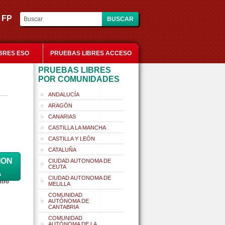
es FP
BRES ESO
PRUEBAS LIBRES ACCESO
PRUEBAS LIBRES
POR COMUNIDADES
ANDALUCÍA
ARAGÓN
CANARIAS
CASTILLA LA MANCHA
CASTILLA Y LEÓN
CATALUÑA
ION
CIUDAD AUTONOMA DE
CEUTA
A
CIUDAD AUTONOMA DE
ntro
MELILLA
COMUNIDAD
AUTÓNOMA DE
CANTABRIA
COMUNIDAD
AUTÓNOMA DE LA