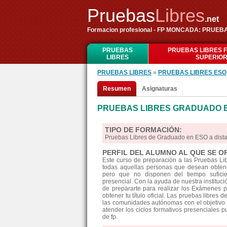
Pruebas
Libres
.net
Formacion profesional - FP MONCADA: PRU
PRUEBAS
PRUEBAS LIBRES 
LIBRES
SUPERIO
PRUEBAS LIBRES
»
PRUEBAS LIBRES ESO
Resumen
Asignaturas
PRUEBAS LIBRES GRADUADO 
TIPO DE FORMACIÓN:
Pruebas Libres de Graduado en ESO a di
PERFIL DEL ALUMNO AL QUE SE O
Este curso de preparación a las Pruebas L
todas aquellas personas que desean obtene
pero que no disponen del tiempo suficie
presencial. Con la ayuda de nuestra instituc
de prepararte para realizar los Exámenes 
obtener tu título oficial. Las pruebas libre
las comunidades autónomas con el objetivo 
atender los ciclos formativos presenciales pu
de fp.