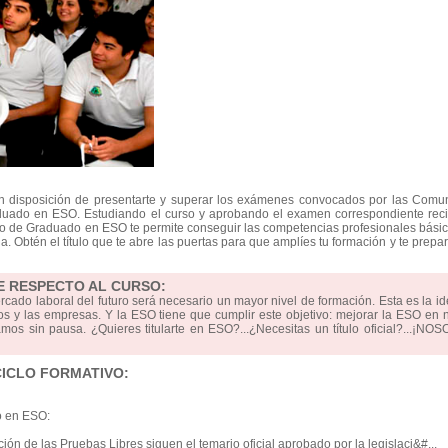
en disposición de presentarte y superar los exámenes convocados por las Comu
uado en ESO. Estudiando el curso y aprobando el examen correspondiente recib
ulo de Graduado en ESO te permite conseguir las competencias profesionales bási
ia. Obtén el título que te abre las puertas para que amplíes tu formación y te prepa
E RESPECTO AL CURSO:
ercado laboral del futuro será necesario un mayor nivel de formación. Esta es la i
s y las empresas. Y la ESO tiene que cumplir este objetivo: mejorar la ESO en 
mos sin pausa. ¿Quieres titularte en ESO?...¿Necesitas un título oficial?...¡N
CICLO FORMATIVO:
o en ESO:
ón de las Pruebas Libres siguen el temario oficial aprobado por la legislaci&#...