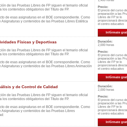
1,400 horas
ión de las Pruebas Libres de FP siguen el temario oficial
Precio:
 los contenidos obligatorios del Título de FP.
El precio del curso d
preparación a las Pr
ecto de esas asignaturas en el BOE correspondiente. Como
Libres de FP te lo
proporcionará direc
e Asignaturas y contenidos de las Pruebas Libres Estética
el centro educativo
Infórmate grat
idades Físicas y Deportivas
Duración:
2,000 horas
ión de las Pruebas Libres de FP siguen el temario oficial
Precio:
 los contenidos obligatorios del Título de FP.
El precio del curso d
preparación a las Pr
ecto de esas asignaturas en el BOE correspondiente. Como
Libres de FP te lo
proporcionará direc
e Asignaturas y contenidos de las Pruebas Libres Animación
el centro educativo
Infórmate grat
lisis y de Control de Calidad
Duración:
2,000 horas
ión de las Pruebas Libres de FP siguen el temario oficial
Precio:
 los contenidos obligatorios del Título de FP.
El precio del curso d
preparación a las Pr
ecto de esas asignaturas en el BOE correspondiente. Como
Libres de FP te lo
proporcionará direc
e Asignaturas y contenidos de las Pruebas Libres
el centro educativo
ad:
Infórmate grat