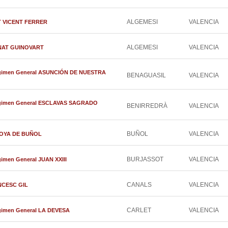
ALGEMESI
VALENCIA
ANT VICENT FERRER
ALGEMESI
VALENCIA
ERNAT GUINOVART
Régimen General ASUNCIÓN DE NUESTRA
BENAGUASIL
VALENCIA
Régimen General ESCLAVAS SAGRADO
BENIRREDRÀ
VALENCIA
BUÑOL
VALENCIA
A HOYA DE BUÑOL
BURJASSOT
VALENCIA
gimen General JUAN XXIII
CANALS
VALENCIA
ANCESC GIL
CARLET
VALENCIA
égimen General LA DEVESA