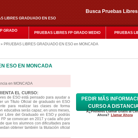
Busca Pruebas Libr
EBAS LIBRES GRADUADO EN ESO
FP GRADO
PRUEBAS LIBRES FP GRADO MEDIO
PRUEBAS LI
R
» PRUEBAS LIBRES GRADUADO EN ESO en MONCADA
EN ESO EN MONCADA
stancia en MONCADA
RIENTA EL CURSO:
ibres de ESO está pensado para ayudar a
PEDIR MÃS INFORMAC
r un Título Oficial de graduado en ESO
CURSO A DISTANCI
nte para realizar las clases de forma
ión educativa serás capaz, en unos meses,
Â¿Prefieres Llamar Gratis al Ce
por Libre del Graduado en ESO y podrás
Ahora?
Llamar Ahora
s de FP se convocan en 2017 y cada año por
de que los alumnos con dificultades para
edan obtener también la titulación oficial