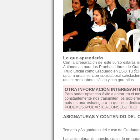
Lo que aprenderás
Con la preparación de este curso estarás 
Autónomas para las Pruebas Libres de Grad
Título Oficial como Graduado en ESO. Tu tít
optar a una inserción sociolaboral satisfactor
una carrera laboral sólida y con garantías.
OTRA INFORMACIÓN INTERESANT
Para poder optar con éxito a entrar en el m
constantemente nos transmiten los gobierno
país es una estrategia a la que nos dedica
PODEMOS AYUDARTE A CONSEGUIRLO!
ASIGNATURAS Y CONTENIDO DEL 
Temario y Asignaturas del curso de Graduad
Las asignaturas de nuestro curso de preparaci