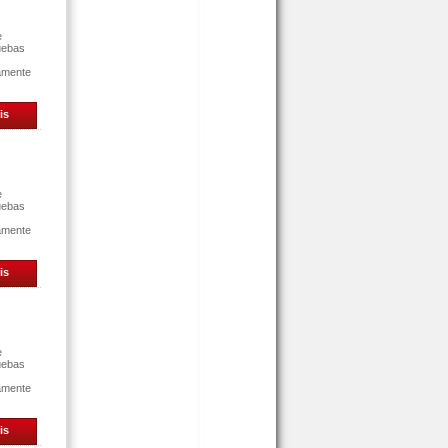
e
uebas
tamente
is
e
uebas
tamente
is
e
uebas
tamente
is