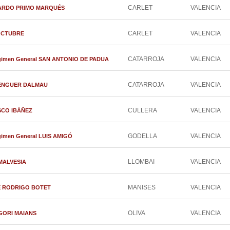
CARLET
VALENCIA
EDUARDO PRIMO MARQUÉS
CARLET
VALENCIA
D’OCTUBRE
CATARROJA
VALENCIA
Régimen General SAN ANTONIO DE PADUA
CATARROJA
VALENCIA
BERENGUER DALMAU
CULLERA
VALENCIA
ASCO IBÁÑEZ
GODELLA
VALENCIA
égimen General LUIS AMIGÓ
LLOMBAI
VALENCIA
 MALVESIA
MANISES
VALENCIA
OSÉ RODRIGO BOTET
OLIVA
VALENCIA
REGORI MAIANS