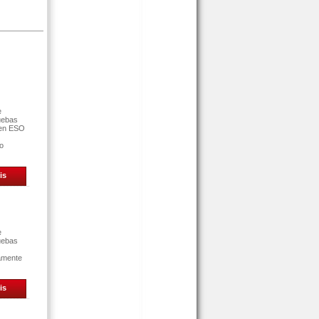
e
uebas
 en ESO
ro
is
e
uebas
tamente
is