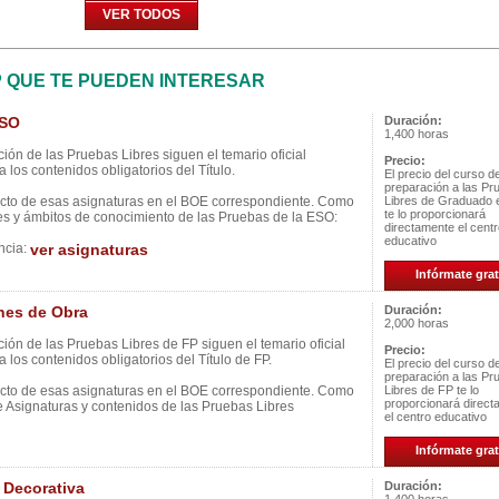
VER TODOS
P QUE TE PUEDEN INTERESAR
ESO
Duración:
1,400 horas
ión de las Pruebas Libres siguen el temario oficial
Precio:
 los contenidos obligatorios del Título.
El precio del curso d
preparación a las Pr
ecto de esas asignaturas en el BOE correspondiente. Como
Libres de Graduado
te lo proporcionará
es y ámbitos de conocimiento de las Pruebas de la ESO:
directamente el cent
educativo
ncia:
ver asignaturas
Infórmate grat
nes de Obra
Duración:
2,000 horas
ión de las Pruebas Libres de FP siguen el temario oficial
Precio:
 los contenidos obligatorios del Título de FP.
El precio del curso d
preparación a las Pr
ecto de esas asignaturas en el BOE correspondiente. Como
Libres de FP te lo
proporcionará direc
e Asignaturas y contenidos de las Pruebas Libres
el centro educativo
Infórmate grat
 Decorativa
Duración: