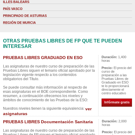
ILLES BALEARS
PAÍS VASCO
PRINCIPADO DE ASTURIAS
REGIÓN DE MURCIA
OTRAS PRUEBAS LIBRES DE FP QUE TE PUEDEN
INTERESAR
PRUEBAS LIBRES GRADUADO EN ESO
Duración:
1,400
horas
Las asignaturas de nuestro curso de preparación de las
Precio:
El precio del
Pruebas Libres siguen el temario oficial aprobado por la
curso de
legislación vigente respecto a los contenidos
preparación a las
obligatorios del Título.
Pruebas Libres de
Graduado en ESO
te lo proporcionará
Se puede consultar más información al respecto de
directamente el
esas asignaturas en el BOE correspondiente. Como
centro educativo
resumen, a continuación ofrecemos los niveles y
ámbitos de conocimiento de las Pruebas de la ESO:
Infórmate gratis
Nuestros niveles tienen la siguiente equivalencia:
ver
asignaturas
PRUEBAS LIBRES Documentación Sanitaria
Duración:
2,000
horas
Las asignaturas de nuestro curso de preparación de las
Precio:
El precio del
Pruebas Libres de FP siguen el temario oficial aprobado