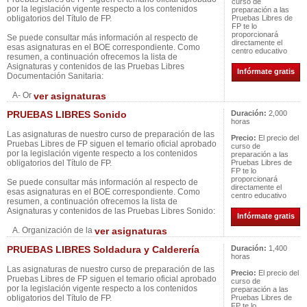
curso de
por la legislación vigente respecto a los contenidos
preparación a las
obligatorios del Título de FP.
Pruebas Libres de
FP te lo
proporcionará
Se puede consultar más información al respecto de
directamente el
esas asignaturas en el BOE correspondiente. Como
centro educativo
resumen, a continuación ofrecemos la lista de
Asignaturas y contenidos de las Pruebas Libres
Infórmate gratis
Documentación Sanitaria:
A- Or
ver asignaturas
PRUEBAS LIBRES Sonido
Duración:
2,000
horas
Las asignaturas de nuestro curso de preparación de las
Precio:
El precio del
Pruebas Libres de FP siguen el temario oficial aprobado
curso de
por la legislación vigente respecto a los contenidos
preparación a las
obligatorios del Título de FP.
Pruebas Libres de
FP te lo
proporcionará
Se puede consultar más información al respecto de
directamente el
esas asignaturas en el BOE correspondiente. Como
centro educativo
resumen, a continuación ofrecemos la lista de
Asignaturas y contenidos de las Pruebas Libres Sonido:
Infórmate gratis
A. Organización de la
ver asignaturas
PRUEBAS LIBRES Soldadura y Calderería
Duración:
1,400
horas
Las asignaturas de nuestro curso de preparación de las
Precio:
El precio del
Pruebas Libres de FP siguen el temario oficial aprobado
curso de
por la legislación vigente respecto a los contenidos
preparación a las
obligatorios del Título de FP.
Pruebas Libres de
FP te lo