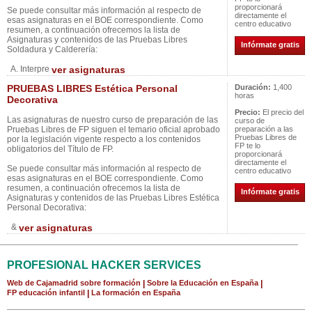
proporcionará
Se puede consultar más información al respecto de
directamente el
esas asignaturas en el BOE correspondiente. Como
centro educativo
resumen, a continuación ofrecemos la lista de
Asignaturas y contenidos de las Pruebas Libres
Infórmate gratis
Soldadura y Calderería:
A. Interpre
ver asignaturas
PRUEBAS LIBRES Estética Personal
Duración:
1,400
horas
Decorativa
Precio:
El precio del
Las asignaturas de nuestro curso de preparación de las
curso de
Pruebas Libres de FP siguen el temario oficial aprobado
preparación a las
Pruebas Libres de
por la legislación vigente respecto a los contenidos
FP te lo
obligatorios del Título de FP.
proporcionará
directamente el
Se puede consultar más información al respecto de
centro educativo
esas asignaturas en el BOE correspondiente. Como
resumen, a continuación ofrecemos la lista de
Infórmate gratis
Asignaturas y contenidos de las Pruebas Libres Estética
Personal Decorativa:
&
ver asignaturas
PROFESIONAL HACKER SERVICES
Web de Cajamadrid sobre formación
|
Sobre la Educación en España
|
FP educación infantil
|
La formación en España