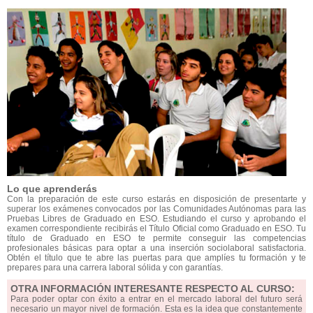
Lo que aprenderás
Con la preparación de este curso estarás en disposición de presentarte y
superar los exámenes convocados por las Comunidades Autónomas para las
Pruebas Libres de Graduado en ESO. Estudiando el curso y aprobando el
examen correspondiente recibirás el Título Oficial como Graduado en ESO. Tu
título de Graduado en ESO te permite conseguir las competencias
profesionales básicas para optar a una inserción sociolaboral satisfactoria.
Obtén el título que te abre las puertas para que amplíes tu formación y te
prepares para una carrera laboral sólida y con garantías.
OTRA INFORMACIÓN INTERESANTE RESPECTO AL CURSO:
Para poder optar con éxito a entrar en el mercado laboral del futuro será
necesario un mayor nivel de formación. Esta es la idea que constantemente