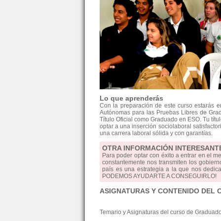
Lo que aprenderás
Con la preparación de este curso estarás 
Autónomas para las Pruebas Libres de Grad
Título Oficial como Graduado en ESO. Tu tít
optar a una inserción sociolaboral satisfactor
una carrera laboral sólida y con garantías.
OTRA INFORMACIÓN INTERESANT
Para poder optar con éxito a entrar en el m
constantemente nos transmiten los gobierno
país es una estrategia a la que nos dedica
PODEMOS AYUDARTE A CONSEGUIRLO!
ASIGNATURAS Y CONTENIDO DEL 
Temario y Asignaturas del curso de Graduad