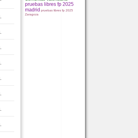
pruebas libres fp 2025
madrid
pruebas libres fp 2025
Zaragoza
L
L
L
L
L
L
L
L