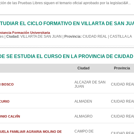
ón de las Pruebas Libres siguen el temario oficial aprobado por la legislaci&#...
UDIAR EL CICLO FORMATIVO EN VILLARTA DE SAN JU
stancia Formación Universitaria
es |
Ciudad:
VILLARTA DE SAN JUAN |
Provincia:
CIUDAD REAL | CASTILLA LA
 SE ESTUDIA EL CURSO EN LA PROVINCIA DE CIUDAD
Ciudad
Provincia
ALCAZAR DE SAN
CIUDAD REA
UAN BOSCO
JUAN
ALMADEN
CIUDAD REA
RCURIO
ALMAGRO
CIUDAD REA
TONIO CALVÍN
CAMPO DE
ESCUELA FAMILIAR AGRARIA MOLINO DE
CIUDAD REA