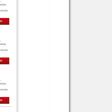
e
uebas
tamente
is
e
uebas
tamente
is
e
uebas
tamente
is