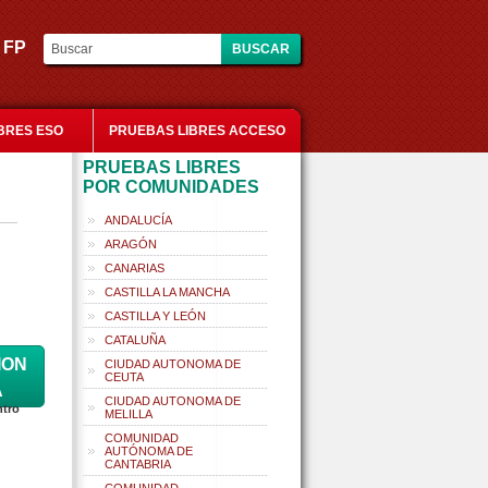
es FP
BRES ESO
PRUEBAS LIBRES ACCESO
PRUEBAS LIBRES
POR COMUNIDADES
ANDALUCÍA
ARAGÓN
CANARIAS
CASTILLA LA MANCHA
CASTILLA Y LEÓN
CATALUÑA
ION
CIUDAD AUTONOMA DE
CEUTA
A
CIUDAD AUTONOMA DE
ntro
MELILLA
COMUNIDAD
AUTÓNOMA DE
CANTABRIA