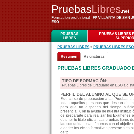
Pruebas
Libres
.net
Formacion profesional - FP VILLARTA DE S
ESO
PRUEBAS
PRUEBAS LIBRES 
LIBRES
SUPERIO
PRUEBAS LIBRES
»
PRUEBAS LIBRES ESO
Resumen
Asignaturas
PRUEBAS LIBRES GRADUADO E
TIPO DE FORMACIÓN:
Pruebas Libres de Graduado en ESO a dis
PERFIL DEL ALUMNO AL QUE SE O
Este curso de preparación a las Pruebas L
todas aquellas personas que desean obtene
pero que no disponen del tiempo suficie
presencial. Con la ayuda de nuestra instituc
de prepararte para realizar los Exámenes 
obtener tu título oficial. Las pruebas libre
las comunidades autónomas con el objetivo 
atender los ciclos formativos presenciales pu
de fp.