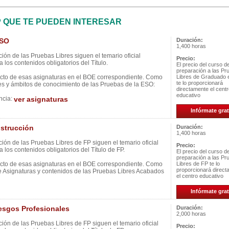
P QUE TE PUEDEN INTERESAR
ESO
Duración:
1,400 horas
ión de las Pruebas Libres siguen el temario oficial
Precio:
 los contenidos obligatorios del Título.
El precio del curso d
preparación a las Pr
ecto de esas asignaturas en el BOE correspondiente. Como
Libres de Graduado
te lo proporcionará
es y ámbitos de conocimiento de las Pruebas de la ESO:
directamente el cent
educativo
ncia:
ver asignaturas
Infórmate grat
strucción
Duración:
1,400 horas
ión de las Pruebas Libres de FP siguen el temario oficial
Precio:
 los contenidos obligatorios del Título de FP.
El precio del curso d
preparación a las Pr
ecto de esas asignaturas en el BOE correspondiente. Como
Libres de FP te lo
proporcionará direc
de Asignaturas y contenidos de las Pruebas Libres Acabados
el centro educativo
Infórmate grat
sgos Profesionales
Duración:
2,000 horas
ión de las Pruebas Libres de FP siguen el temario oficial
Precio: