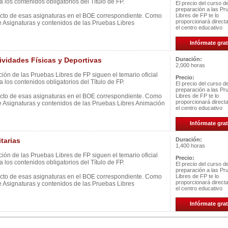
 los contenidos obligatorios del Título de FP.
El precio del curso d
preparación a las Pr
ecto de esas asignaturas en el BOE correspondiente. Como
Libres de FP te lo
proporcionará direc
e Asignaturas y contenidos de las Pruebas Libres
el centro educativo
Infórmate grat
idades Físicas y Deportivas
Duración:
2,000 horas
ión de las Pruebas Libres de FP siguen el temario oficial
Precio:
 los contenidos obligatorios del Título de FP.
El precio del curso d
preparación a las Pr
ecto de esas asignaturas en el BOE correspondiente. Como
Libres de FP te lo
proporcionará direc
e Asignaturas y contenidos de las Pruebas Libres Animación
el centro educativo
Infórmate grat
tarias
Duración:
1,400 horas
ión de las Pruebas Libres de FP siguen el temario oficial
Precio:
 los contenidos obligatorios del Título de FP.
El precio del curso d
preparación a las Pr
ecto de esas asignaturas en el BOE correspondiente. Como
Libres de FP te lo
proporcionará direc
e Asignaturas y contenidos de las Pruebas Libres
el centro educativo
Infórmate grat