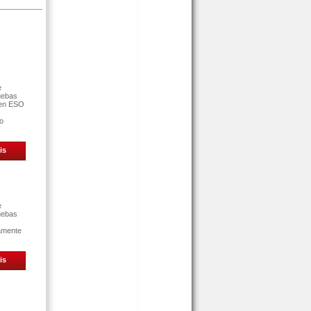
e
uebas
 en ESO
ro
is
e
uebas
tamente
is