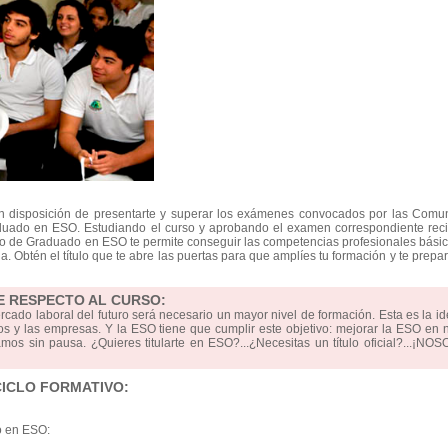
en disposición de presentarte y superar los exámenes convocados por las Comu
uado en ESO. Estudiando el curso y aprobando el examen correspondiente recib
ulo de Graduado en ESO te permite conseguir las competencias profesionales bási
ia. Obtén el título que te abre las puertas para que amplíes tu formación y te prepa
E RESPECTO AL CURSO:
ercado laboral del futuro será necesario un mayor nivel de formación. Esta es la i
s y las empresas. Y la ESO tiene que cumplir este objetivo: mejorar la ESO en 
mos sin pausa. ¿Quieres titularte en ESO?...¿Necesitas un título oficial?...¡N
CICLO FORMATIVO:
o en ESO: