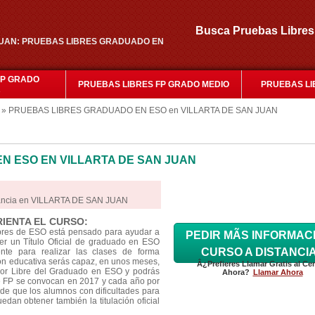
Busca Pruebas Libr
AN JUAN: PRUEBAS LIBRES GRADUADO EN
FP GRADO
PRUEBAS LIBRES FP GRADO MEDIO
PRUEBAS LI
R
» PRUEBAS LIBRES GRADUADO EN ESO en VILLARTA DE SAN JUAN
N ESO EN VILLARTA DE SAN JUAN
tancia en VILLARTA DE SAN JUAN
RIENTA EL CURSO:
ibres de ESO está pensado para ayudar a
PEDIR MÃS INFORMAC
r un Título Oficial de graduado en ESO
CURSO A DISTANCI
nte para realizar las clases de forma
ión educativa serás capaz, en unos meses,
Â¿Prefieres Llamar Gratis al Ce
por Libre del Graduado en ESO y podrás
Ahora?
Llamar Ahora
s de FP se convocan en 2017 y cada año por
de que los alumnos con dificultades para
edan obtener también la titulación oficial