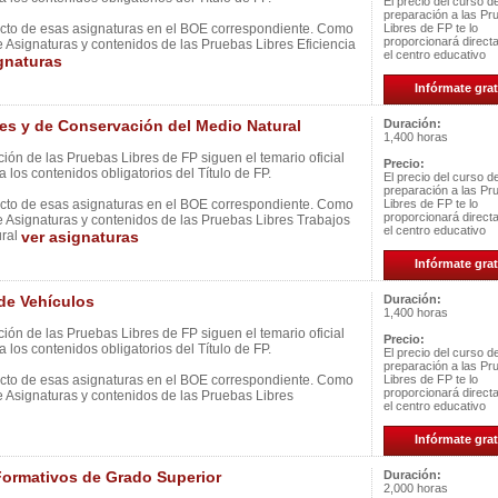
El precio del curso d
preparación a las Pr
ecto de esas asignaturas en el BOE correspondiente. Como
Libres de FP te lo
proporcionará direc
e Asignaturas y contenidos de las Pruebas Libres Eficiencia
el centro educativo
gnaturas
Infórmate grat
s y de Conservación del Medio Natural
Duración:
1,400 horas
ión de las Pruebas Libres de FP siguen el temario oficial
Precio:
 los contenidos obligatorios del Título de FP.
El precio del curso d
preparación a las Pr
ecto de esas asignaturas en el BOE correspondiente. Como
Libres de FP te lo
proporcionará direc
e Asignaturas y contenidos de las Pruebas Libres Trabajos
el centro educativo
ural
ver asignaturas
Infórmate grat
de Vehículos
Duración:
1,400 horas
ión de las Pruebas Libres de FP siguen el temario oficial
Precio:
 los contenidos obligatorios del Título de FP.
El precio del curso d
preparación a las Pr
ecto de esas asignaturas en el BOE correspondiente. Como
Libres de FP te lo
proporcionará direc
e Asignaturas y contenidos de las Pruebas Libres
el centro educativo
Infórmate grat
ormativos de Grado Superior
Duración:
2,000 horas