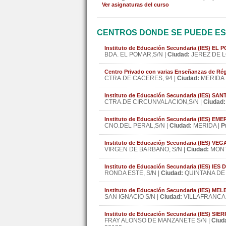
Ver asignaturas del curso
CENTROS DONDE SE PUEDE ES
Instituto de Educación Secundaria (IES) EL
BDA. EL POMAR,S/N |
Ciudad:
JEREZ DE 
Centro Privado con varias Enseñanzas de
CTRA.DE CACERES, 94 |
Ciudad:
MERIDA 
Instituto de Educación Secundaria (IES) SA
CTRA.DE CIRCUNVALACION,S/N |
Ciudad:
Instituto de Educación Secundaria (IES) E
CNO.DEL PERAL,S/N |
Ciudad:
MERIDA |
P
Instituto de Educación Secundaria (IES) VE
VIRGEN DE BARBAÑO, S/N |
Ciudad:
MONT
Instituto de Educación Secundaria (IES) I
RONDA ESTE, S/N |
Ciudad:
QUINTANA DE 
Instituto de Educación Secundaria (IES) M
SAN IGNACIO S/N |
Ciudad:
VILLAFRANCA 
Instituto de Educación Secundaria (IES) S
FRAY ALONSO DE MANZANETE S/N |
Ciud