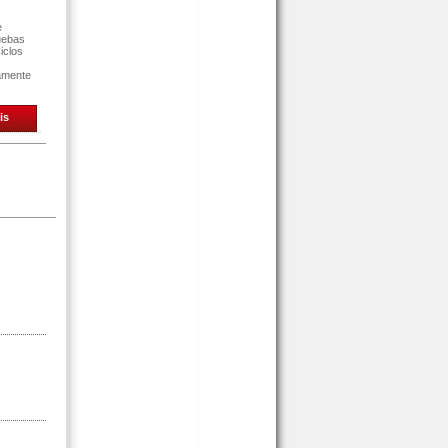
e
uebas
iclos
tamente
is