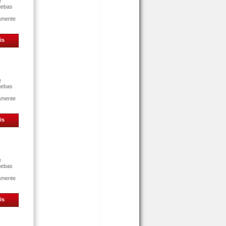
e
uebas
tamente
is
e
uebas
tamente
is
e
uebas
tamente
is