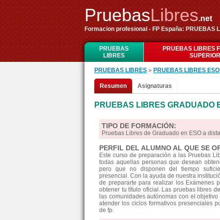
Pruebas
Libres
.net
Formacion profesional - FP España: PRUEBA
PRUEBAS
PRUEBAS LIBRES 
LIBRES
SUPERIO
PRUEBAS LIBRES
»
PRUEBAS LIBRES ESO
Resumen
Asignaturas
PRUEBAS LIBRES GRADUADO 
TIPO DE FORMACIÓN:
Pruebas Libres de Graduado en ESO a dist
PERFIL DEL ALUMNO AL QUE SE O
Este curso de preparación a las Pruebas L
todas aquellas personas que desean obtene
pero que no disponen del tiempo suficie
presencial. Con la ayuda de nuestra instituc
de prepararte para realizar los Exámenes 
obtener tu título oficial. Las pruebas libre
las comunidades autónomas con el objetivo 
atender los ciclos formativos presenciales pu
de fp.