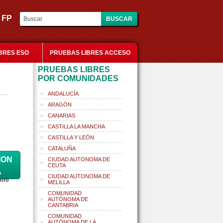
es FP
BRES ESO
PRUEBAS LIBRES ACCESO
PRUEBAS LIBRES
POR COMUNIDADES
ANDALUCÍA
ARAGÓN
CANARIAS
CASTILLA LA MANCHA
CASTILLA Y LEÓN
CATALUÑA
ION
CIUDAD AUTONOMA DE
CEUTA
A
CIUDAD AUTONOMA DE
ntro
MELILLA
COMUNIDAD
AUTÓNOMA DE
CANTABRIA
COMUNIDAD
AUTÓNOMA DE LA