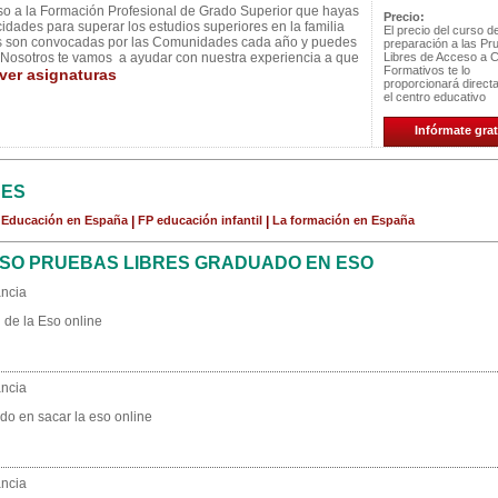
cceso a la Formación Profesional de Grado Superior que hayas
Precio:
idades para superar los estudios superiores en la familia
El precio del curso d
bres son convocadas por las Comunidades cada año y puedes
preparación a las Pr
s. Nosotros te vamos a ayudar con nuestra experiencia a que
Libres de Acceso a C
Formativos te lo
ver asignaturas
proporcionará direc
el centro educativo
Infórmate grat
CES
a Educación en España
|
FP educación infantil
|
La formación en España
SO PRUEBAS LIBRES GRADUADO EN ESO
ancia
 de la Eso online
ancia
ado en sacar la eso online
ancia