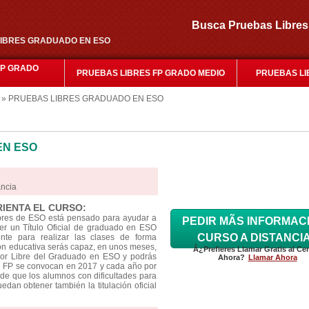
Busca Pruebas Libr
S LIBRES GRADUADO EN ESO
FP GRADO
PRUEBAS LIBRES FP GRADO MEDIO
PRUEBAS LI
R
» PRUEBAS LIBRES GRADUADO EN ESO
EN ESO
ancia
RIENTA EL CURSO:
ibres de ESO está pensado para ayudar a
PEDIR MÃS INFORMAC
r un Título Oficial de graduado en ESO
CURSO A DISTANCI
nte para realizar las clases de forma
ión educativa serás capaz, en unos meses,
Â¿Prefieres Llamar Gratis al Ce
por Libre del Graduado en ESO y podrás
Ahora?
Llamar Ahora
s de FP se convocan en 2017 y cada año por
de que los alumnos con dificultades para
edan obtener también la titulación oficial