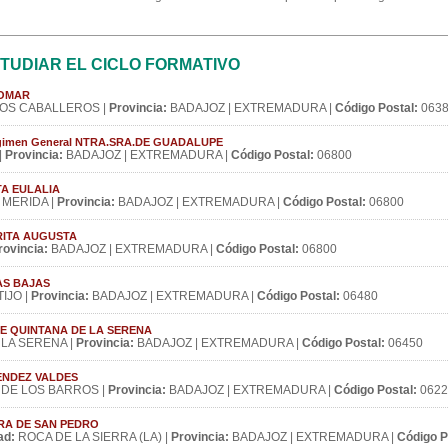
TUDIAR EL CICLO FORMATIVO
 POMAR
LOS CABALLEROS |
Provincia:
BADAJOZ | EXTREMADURA |
Código Postal:
063
 Régimen General NTRA.SRA.DE GUADALUPE
|
Provincia:
BADAJOZ | EXTREMADURA |
Código Postal:
06800
NTA EULALIA
MERIDA |
Provincia:
BADAJOZ | EXTREMADURA |
Código Postal:
06800
MERITA AUGUSTA
rovincia:
BADAJOZ | EXTREMADURA |
Código Postal:
06800
GAS BAJAS
IJO |
Provincia:
BADAJOZ | EXTREMADURA |
Código Postal:
06480
ES DE QUINTANA DE LA SERENA
LA SERENA |
Provincia:
BADAJOZ | EXTREMADURA |
Código Postal:
06450
ELENDEZ VALDES
DE LOS BARROS |
Provincia:
BADAJOZ | EXTREMADURA |
Código Postal:
0622
IERRA DE SAN PEDRO
ad:
ROCA DE LA SIERRA (LA) |
Provincia:
BADAJOZ | EXTREMADURA |
Código P