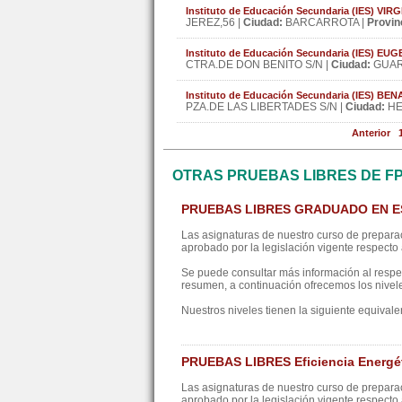
Instituto de Educación Secundaria (IES) 
JEREZ,56 |
Ciudad:
BARCARROTA |
Provin
Instituto de Educación Secundaria (IES) E
CTRA.DE DON BENITO S/N |
Ciudad:
GUAR
Instituto de Educación Secundaria (IES) BE
PZA.DE LAS LIBERTADES S/N |
Ciudad:
HE
Anterior
OTRAS PRUEBAS LIBRES DE F
PRUEBAS LIBRES GRADUADO EN 
Las asignaturas de nuestro curso de preparac
aprobado por la legislación vigente respecto a
Se puede consultar más información al resp
resumen, a continuación ofrecemos los nivel
Nuestros niveles tienen la siguiente equivale
PRUEBAS LIBRES Eficiencia Energét
Las asignaturas de nuestro curso de preparac
aprobado por la legislación vigente respecto a