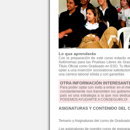
Lo que aprenderás
Con la preparación de este curso estarás 
Autónomas para las Pruebas Libres de Grad
Título Oficial como Graduado en ESO. Tu tít
optar a una inserción sociolaboral satisfactor
una carrera laboral sólida y con garantías.
OTRA INFORMACIÓN INTERESANT
Para poder optar con éxito a entrar en el m
constantemente nos transmiten los gobierno
país es una estrategia a la que nos dedica
PODEMOS AYUDARTE A CONSEGUIRLO!
ASIGNATURAS Y CONTENIDO DEL 
Temario y Asignaturas del curso de Graduad
Las asignaturas de nuestro curso de preparaci