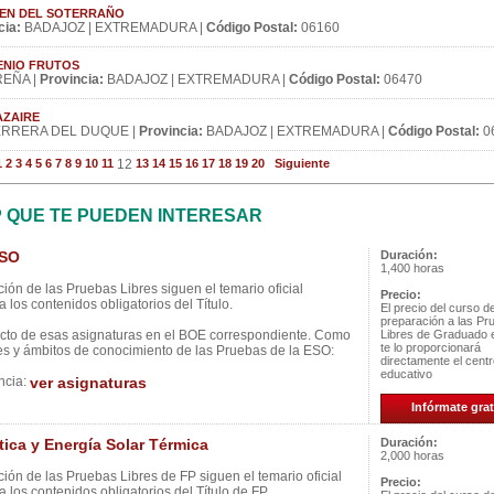
VIRGEN DEL SOTERRAÑO
cia:
BADAJOZ | EXTREMADURA |
Código Postal:
06160
UGENIO FRUTOS
EÑA |
Provincia:
BADAJOZ | EXTREMADURA |
Código Postal:
06470
NAZAIRE
RRERA DEL DUQUE |
Provincia:
BADAJOZ | EXTREMADURA |
Código Postal:
0
1
2
3
4
5
6
7
8
9
10
11
12
13
14
15
16
17
18
19
20
Siguiente
P QUE TE PUEDEN INTERESAR
ESO
Duración:
1,400 horas
ión de las Pruebas Libres siguen el temario oficial
Precio:
 los contenidos obligatorios del Título.
El precio del curso d
preparación a las Pr
ecto de esas asignaturas en el BOE correspondiente. Como
Libres de Graduado
te lo proporcionará
es y ámbitos de conocimiento de las Pruebas de la ESO:
directamente el cent
educativo
ncia:
ver asignaturas
Infórmate grat
ica y Energía Solar Térmica
Duración:
2,000 horas
ión de las Pruebas Libres de FP siguen el temario oficial
Precio:
 los contenidos obligatorios del Título de FP.