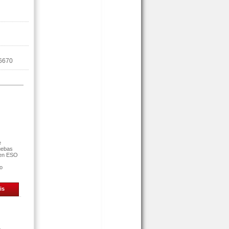
6670
e
uebas
 en ESO
ro
is