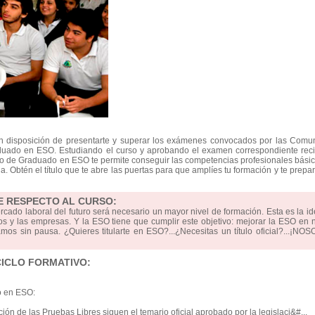
en disposición de presentarte y superar los exámenes convocados por las Comu
uado en ESO. Estudiando el curso y aprobando el examen correspondiente recib
ulo de Graduado en ESO te permite conseguir las competencias profesionales bási
ia. Obtén el título que te abre las puertas para que amplíes tu formación y te prepa
E RESPECTO AL CURSO:
ercado laboral del futuro será necesario un mayor nivel de formación. Esta es la i
s y las empresas. Y la ESO tiene que cumplir este objetivo: mejorar la ESO en 
mos sin pausa. ¿Quieres titularte en ESO?...¿Necesitas un título oficial?...¡N
CICLO FORMATIVO:
o en ESO:
ón de las Pruebas Libres siguen el temario oficial aprobado por la legislaci&#...