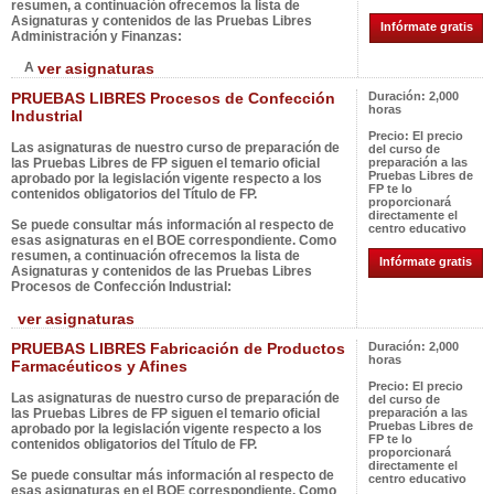
resumen, a continuación ofrecemos la lista de
Asignaturas y contenidos de las Pruebas Libres
Infórmate gratis
Administración y Finanzas:
A
ver asignaturas
PRUEBAS LIBRES Procesos de Confección
Duración:
2,000
horas
Industrial
Precio:
El precio
Las asignaturas de nuestro curso de preparación de
del curso de
las Pruebas Libres de FP siguen el temario oficial
preparación a las
Pruebas Libres de
aprobado por la legislación vigente respecto a los
FP te lo
contenidos obligatorios del Título de FP.
proporcionará
directamente el
Se puede consultar más información al respecto de
centro educativo
esas asignaturas en el BOE correspondiente. Como
resumen, a continuación ofrecemos la lista de
Infórmate gratis
Asignaturas y contenidos de las Pruebas Libres
Procesos de Confección Industrial:
ver asignaturas
PRUEBAS LIBRES Fabricación de Productos
Duración:
2,000
horas
Farmacéuticos y Afines
Precio:
El precio
Las asignaturas de nuestro curso de preparación de
del curso de
las Pruebas Libres de FP siguen el temario oficial
preparación a las
Pruebas Libres de
aprobado por la legislación vigente respecto a los
FP te lo
contenidos obligatorios del Título de FP.
proporcionará
directamente el
Se puede consultar más información al respecto de
centro educativo
esas asignaturas en el BOE correspondiente. Como