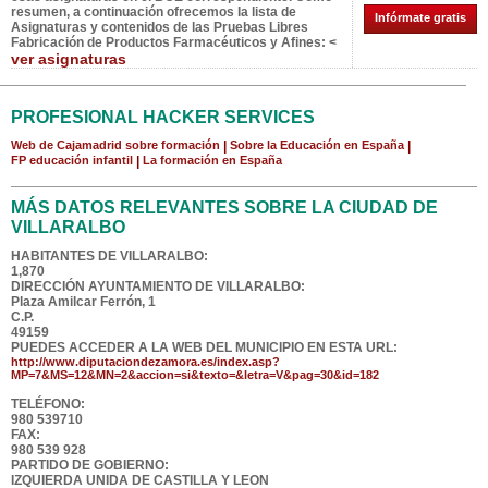
resumen, a continuación ofrecemos la lista de
Infórmate gratis
Asignaturas y contenidos de las Pruebas Libres
Fabricación de Productos Farmacéuticos y Afines: <
ver asignaturas
PROFESIONAL HACKER SERVICES
Web de Cajamadrid sobre formación
|
Sobre la Educación en España
|
FP educación infantil
|
La formación en España
MÁS DATOS RELEVANTES SOBRE LA CIUDAD DE
VILLARALBO
HABITANTES DE VILLARALBO:
1,870
DIRECCIÓN AYUNTAMIENTO DE VILLARALBO:
Plaza Amilcar Ferrón, 1
C.P.
49159
PUEDES ACCEDER A LA WEB DEL MUNICIPIO EN ESTA URL:
http://www.diputaciondezamora.es/index.asp?
MP=7&MS=12&MN=2&accion=si&texto=&letra=V&pag=30&id=182
TELÉFONO:
980 539710
FAX:
980 539 928
PARTIDO DE GOBIERNO:
IZQUIERDA UNIDA DE CASTILLA Y LEON