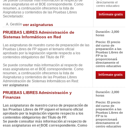
Se puede consultar más información al respecto de
directamente el
esas asignaturas en el BOE correspondiente. Como
centro educativo
resumen, a continuación ofrecemos la lista de
Asignaturas y contenidos de las Pruebas Libres
Infórmate gratis
Secretariado:
A. Gestión
ver asignaturas
PRUEBAS LIBRES Administración de
Duración:
2,000
horas
Sistemas Informáticos en Red
Precio:
El precio
Las asignaturas de nuestro curso de preparación de las
del curso de
Pruebas Libres de FP siguen el temario oficial
preparación a las
Pruebas Libres de
aprobado por la legislación vigente respecto a los
FP te lo
contenidos obligatorios del Título de FP.
proporcionará
directamente el
Se puede consultar más información al respecto de
centro educativo
esas asignaturas en el BOE correspondiente. Como
resumen, a continuación ofrecemos la lista de
Infórmate gratis
Asignaturas y contenidos de las Pruebas Libres
Administración de Sistemas Informáticos en Red:
ver asignaturas
PRUEBAS LIBRES Administración y
Duración:
2,000
horas
Finanzas
Precio:
El precio
Las asignaturas de nuestro curso de preparación de
del curso de
las Pruebas Libres de FP siguen el temario oficial
preparación a las
Pruebas Libres de
aprobado por la legislación vigente respecto a los
FP te lo
contenidos obligatorios del Título de FP.
proporcionará
Se puede consultar más información al respecto de
directamente el
esas asignaturas en el BOE correspondiente. Como
centro educativo