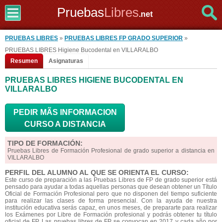
Pruebas
Libres
.net
PRUEBAS LIBRES
»
PRUEBAS LIBRES FP GRADO SUPERIOR
»
PRUEBAS LIBRES Higiene Bucodental en VILLARALBO
Resumen
Asignaturas
PRUEBAS LIBRES HIGIENE BUCODENTAL EN
VILLARALBO
PEDIR MÃS INFORMACION
CURSO A DISTANCIA
TIPO DE FORMACIÓN:
Pruebas Libres de Formación Profesional de grado superior a distancia en
VILLARALBO
PERFIL DEL ALUMNO AL QUE SE ORIENTA EL CURSO:
Este curso de preparación a las Pruebas Libres de FP de grado superior está
pensado para ayudar a todas aquellas personas que desean obtener un Título
Oficial de Formación Profesional pero que no disponen del tiempo suficiente
para realizar las clases de forma presencial. Con la ayuda de nuestra
institución educativa serás capaz, en unos meses, de prepararte para realizar
los Exámenes por Libre de Formación profesional y podrás obtener tu título
oficial de FP. Las pruebas libres de FP se convocan en 2017 y cada año por