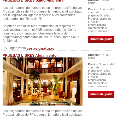
PRUEBAS LIBRES Salud Ambiental
horas
Las asignaturas de nuestro curso de preparación de las
Precio:
El precio del
Pruebas Libres de FP siguen el temario oficial aprobado
curso de
por la legislación vigente respecto a los contenidos
preparación a las
obligatorios del Título de FP.
Pruebas Libres de
FP te lo
proporcionará
Se puede consultar más información al respecto de
directamente el
esas asignaturas en el BOE correspondiente. Como
centro educativo
resumen, a continuación ofrecemos la lista de
Asignaturas y contenidos de las Pruebas Libres Salud
Infórmate gratis
Ambiental:
A- Organizació
ver asignaturas
PRUEBAS LIBRES Alojamiento
Duración:
2,000
horas
Precio:
El precio del
curso de
preparación a las
Pruebas Libres de
FP te lo
proporcionará
directamente el
centro educativo
Infórmate gratis
Las asignaturas de nuestro curso de preparación de las
Pruebas Libres de FP siguen el temario oficial aprobado