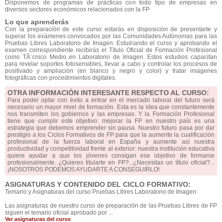
Disponemos de programas de prácticas con todo tipo de empresas en
diversos sectores económicos relacionados con la FP
Lo que aprenderás
Con la preparación de este curso estarás en disposición de presentarte y
superar los exámenes convocados por las Comunidades Autónomas para las
Pruebas Libres Laboratorio de Imagen. Estudiando el curso y aprobando el
examen correspondiente recibirás el Título Oficial de Formación Profesional
como TÃ¨cnico Medio en Laboratorio de Imagen. Estos estudios capacitan
para revelar soportes fotosensibles, llevar a cabo y controlar los procesos de
positivado y ampliación (en blanco y negro y color) y tratar imágenes
fotográficas con procedimientos digitales.
OTRA INFORMACIÓN INTERESANTE RESPECTO AL CURSO:
Para poder optar con éxito a entrar en el mercado laboral del futuro será
necesario un mayor nivel de formación. Esta es la idea que constantemente
nos transmiten los gobiernos y las empresas. Y la Formación Profesional
tiene que cumplir este objetivo: mejorar la FP en nuestro país es una
estrategia que debemos emprender sin pausa. Nuestro futuro pasa por dar
prestigio a los Ciclos Formativos de FP para que la aumente la cualificación
profesional de la fuerza laboral en España y aumente así nuestra
productividad y competitividad frente al exterior: nuestra institución educativa
quiere ayudar a que los jóvenes consigan ese objetivo de formarse
profesionalmente. ¿Quieres titularte en FP?...¿Necesitas un título oficial?...
¡NOSOTROS PODEMOS AYUDARTE A CONSEGUIRLO!
ASIGNATURAS Y CONTENIDO DEL CICLO FORMATIVO:
Temario y Asignaturas del curso Pruebas Libres Laboratorio de Imagen:
Las asignaturas de nuestro curso de preparación de las Pruebas Libres de FP
siguen el temario oficial aprobado por ...
Ver asignaturas del curso