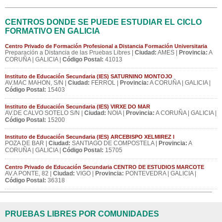
CENTROS DONDE SE PUEDE ESTUDIAR EL CICLO
FORMATIVO EN GALICIA
Centro Privado de Formación Profesional a Distancia Formación Universitaria
Preparación a Distancia de las Pruebas Libres |
Ciudad:
AMES |
Provincia:
A
CORUÑA | GALICIA |
Código Postal:
41013
Instituto de Educación Secundaria (IES) SATURNINO MONTOJO
AV.MAC MAHON, S/N |
Ciudad:
FERROL |
Provincia:
A CORUÑA | GALICIA |
Código Postal:
15403
Instituto de Educación Secundaria (IES) VIRXE DO MAR
AV.DE CALVO SOTELO S/N |
Ciudad:
NOIA |
Provincia:
A CORUÑA | GALICIA |
Código Postal:
15200
Instituto de Educación Secundaria (IES) ARCEBISPO XELMIREZ I
POZA DE BAR |
Ciudad:
SANTIAGO DE COMPOSTELA |
Provincia:
A
CORUÑA | GALICIA |
Código Postal:
15705
Centro Privado de Educación Secundaria CENTRO DE ESTUDIOS MARCOTE
AV.A PONTE, 82 |
Ciudad:
VIGO |
Provincia:
PONTEVEDRA | GALICIA |
Código Postal:
36318
PRUEBAS LIBRES POR COMUNIDADES