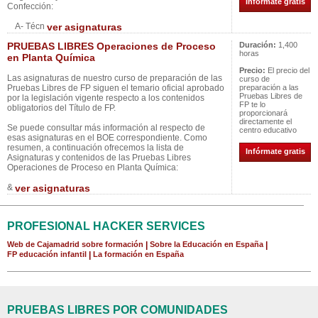
Infórmate gratis
Confección:
A- Técn
ver asignaturas
PRUEBAS LIBRES Operaciones de Proceso
Duración:
1,400
horas
en Planta Química
Precio:
El precio del
Las asignaturas de nuestro curso de preparación de las
curso de
Pruebas Libres de FP siguen el temario oficial aprobado
preparación a las
Pruebas Libres de
por la legislación vigente respecto a los contenidos
FP te lo
obligatorios del Título de FP.
proporcionará
directamente el
Se puede consultar más información al respecto de
centro educativo
esas asignaturas en el BOE correspondiente. Como
resumen, a continuación ofrecemos la lista de
Infórmate gratis
Asignaturas y contenidos de las Pruebas Libres
Operaciones de Proceso en Planta Química:
&
ver asignaturas
PROFESIONAL HACKER SERVICES
Web de Cajamadrid sobre formación
|
Sobre la Educación en España
|
FP educación infantil
|
La formación en España
PRUEBAS LIBRES POR COMUNIDADES