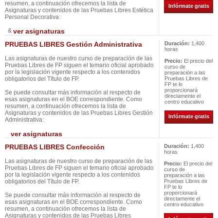
resumen, a continuación ofrecemos la lista de
Infórmate gratis
Asignaturas y contenidos de las Pruebas Libres Estética
Personal Decorativa:
&
ver asignaturas
PRUEBAS LIBRES Gestión Administrativa
Duración:
1,400
horas
Las asignaturas de nuestro curso de preparación de las
Precio:
El precio del
Pruebas Libres de FP siguen el temario oficial aprobado
curso de
por la legislación vigente respecto a los contenidos
preparación a las
obligatorios del Título de FP.
Pruebas Libres de
FP te lo
proporcionará
Se puede consultar más información al respecto de
directamente el
esas asignaturas en el BOE correspondiente. Como
centro educativo
resumen, a continuación ofrecemos la lista de
Asignaturas y contenidos de las Pruebas Libres Gestión
Infórmate gratis
Administrativa:
ver asignaturas
PRUEBAS LIBRES Confección
Duración:
1,400
horas
Las asignaturas de nuestro curso de preparación de las
Precio:
El precio del
Pruebas Libres de FP siguen el temario oficial aprobado
curso de
por la legislación vigente respecto a los contenidos
preparación a las
obligatorios del Título de FP.
Pruebas Libres de
FP te lo
proporcionará
Se puede consultar más información al respecto de
directamente el
esas asignaturas en el BOE correspondiente. Como
centro educativo
resumen, a continuación ofrecemos la lista de
Asignaturas y contenidos de las Pruebas Libres