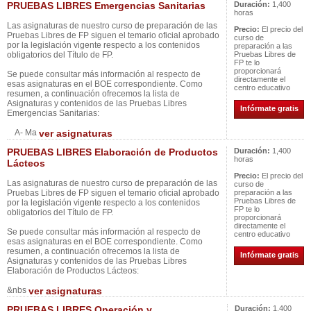
PRUEBAS LIBRES Emergencias Sanitarias
Duración:
1,400
horas
Las asignaturas de nuestro curso de preparación de las
Precio:
El precio del
Pruebas Libres de FP siguen el temario oficial aprobado
curso de
por la legislación vigente respecto a los contenidos
preparación a las
obligatorios del Título de FP.
Pruebas Libres de
FP te lo
proporcionará
Se puede consultar más información al respecto de
directamente el
esas asignaturas en el BOE correspondiente. Como
centro educativo
resumen, a continuación ofrecemos la lista de
Asignaturas y contenidos de las Pruebas Libres
Infórmate gratis
Emergencias Sanitarias:
A- Ma
ver asignaturas
PRUEBAS LIBRES Elaboración de Productos
Duración:
1,400
horas
Lácteos
Precio:
El precio del
Las asignaturas de nuestro curso de preparación de las
curso de
Pruebas Libres de FP siguen el temario oficial aprobado
preparación a las
Pruebas Libres de
por la legislación vigente respecto a los contenidos
FP te lo
obligatorios del Título de FP.
proporcionará
directamente el
Se puede consultar más información al respecto de
centro educativo
esas asignaturas en el BOE correspondiente. Como
resumen, a continuación ofrecemos la lista de
Infórmate gratis
Asignaturas y contenidos de las Pruebas Libres
Elaboración de Productos Lácteos:
&nbs
ver asignaturas
PRUEBAS LIBRES Operación y
Duración:
1,400