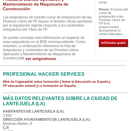
horas
Mantenimiento de Maquinaria de
Construcción
Precio:
El precio del
curso de
preparación a las
Las asignaturas de nuestro curso de preparación de las
Pruebas Libres de
Pruebas Libres de FP siguen el temario oficial aprobado
FP te lo
por la legislación vigente respecto a los contenidos
proporcionará
obligatorios del Título de FP.
directamente el
centro educativo
Se puede consultar más información al respecto de
esas asignaturas en el BOE correspondiente. Como
Infórmate gratis
resumen, a continuación ofrecemos la lista de
Asignaturas y contenidos de las Pruebas Libres
Operación y Mantenimiento de Maquinaria de
Construcci&#
ver asignaturas
PROFESIONAL HACKER SERVICES
Web de Cajamadrid sobre formación
|
Sobre la Educación en España
|
FP educación infantil
|
La formación en España
MÁS DATOS RELEVANTES SOBRE LA CIUDAD DE
LANTEJUELA (LA)
HABITANTES DE LANTEJUELA (LA):
3,882
DIRECCIÓN AYUNTAMIENTO DE LANTEJUELA (LA):
Modesto Mallen, 9
C.P.