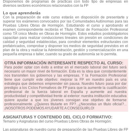
Disponemos de programas de prácticas con todo tipo de empresas en
diversos sectores económicos relacionados con la FP
Lo que aprenderás
Con la preparación de este curso estarás en disposición de presentarte y
superar los exámenes convocados por las Comunidades Autónomas para las
Pruebas Libres Obras de Hormigón. Estudiando el curso y aprobando el
examen correspondiente recibirás el Título Oficial de Formación Profesional
como TÃ¨cnico Medio en Obras de Hormigón. Estos estudios postobligatorios
capacitan para realizar conducciones lineales sin presión en condiciones de
calidad y seguridad establecidas, para construir elementos estructurales con
prefabricados, comprobar y disponer los medios de seguridad previstos en el
plan de la obra y realizar la Administración, gestión y comercialización en una
pequeña empresa o taller, cuando su grado de autonomía se lo permita.
OTRA INFORMACIÓN INTERESANTE RESPECTO AL CURSO:
Para poder optar con éxito a entrar en el mercado laboral del futuro será
necesario un mayor nivel de formación. Esta es la idea que constantemente
nos transmiten los gobiernos y las empresas. Y la Formación Profesional
tiene que cumplir este objetivo: mejorar la FP en nuestro país es una
estrategia que debemos emprender sin pausa. Nuestro futuro pasa por dar
prestigio a los Ciclos Formativos de FP para que la aumente la cualificación
profesional de la fuerza laboral en España y aumente así nuestra
productividad y competitividad frente al exterior: nuestra institución educativa
quiere ayudar a que los jóvenes consigan ese objetivo de formarse
profesionalmente. ¿Quieres titularte en FP?...¿Necesitas un título oficial?...
¡NOSOTROS PODEMOS AYUDARTE A CONSEGUIRLO!
ASIGNATURAS Y CONTENIDO DEL CICLO FORMATIVO:
Temario y Asignaturas del curso Pruebas Libres Obras de Hormigón:
Las asignaturas de nuestro curso de preparación de las Pruebas Libres de FP