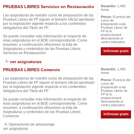
PRUEBAS LIBRES Servicios en Restauración
Duración:
1,400
horas
Las asignaturas de nuestro curso de preparación de las
Precio:
El precio del
Pruebas Libres de FP siguen el temario oficial aprobado
curso de
por la legislación vigente respecto a los contenidos
preparación a las
obligatorios del Título de FP.
Pruebas Libres de
FP te lo
proporcionará
Se puede consultar más información al respecto de
directamente el
esas asignaturas en el BOE correspondiente. Como
centro educativo
resumen, a continuación ofrecemos la lista de
Asignaturas y contenidos de las Pruebas Libres
Infórmate gratis
Servicios en Restauración:
A-
ver asignaturas
PRUEBAS LIBRES Comercio
Duración:
1,400
horas
Las asignaturas de nuestro curso de preparación de las
Precio:
El precio del
Pruebas Libres de FP siguen el temario oficial aprobado
curso de
por la legislación vigente respecto a los contenidos
preparación a las
obligatorios del Título de FP.
Pruebas Libres de
FP te lo
proporcionará
Se puede consultar más información al respecto de
directamente el
esas asignaturas en el BOE correspondiente. Como
centro educativo
resumen, a continuación ofrecemos la lista de
Asignaturas y contenidos de las Pruebas Libres
Infórmate gratis
Comercio:
A. Operaciones de almacenaje
ver asignaturas