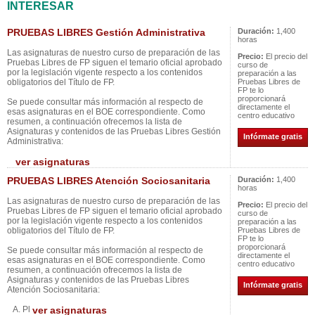
INTERESAR
PRUEBAS LIBRES Gestión Administrativa
Duración:
1,400
horas
Las asignaturas de nuestro curso de preparación de las
Precio:
El precio del
Pruebas Libres de FP siguen el temario oficial aprobado
curso de
por la legislación vigente respecto a los contenidos
preparación a las
obligatorios del Título de FP.
Pruebas Libres de
FP te lo
proporcionará
Se puede consultar más información al respecto de
directamente el
esas asignaturas en el BOE correspondiente. Como
centro educativo
resumen, a continuación ofrecemos la lista de
Asignaturas y contenidos de las Pruebas Libres Gestión
Infórmate gratis
Administrativa:
ver asignaturas
PRUEBAS LIBRES Atención Sociosanitaria
Duración:
1,400
horas
Las asignaturas de nuestro curso de preparación de las
Precio:
El precio del
Pruebas Libres de FP siguen el temario oficial aprobado
curso de
por la legislación vigente respecto a los contenidos
preparación a las
obligatorios del Título de FP.
Pruebas Libres de
FP te lo
proporcionará
Se puede consultar más información al respecto de
directamente el
esas asignaturas en el BOE correspondiente. Como
centro educativo
resumen, a continuación ofrecemos la lista de
Asignaturas y contenidos de las Pruebas Libres
Infórmate gratis
Atención Sociosanitaria:
A. Pl
ver asignaturas