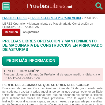
Pruebas
Libres
.net
PRUEBAS LIBRES
»
PRUEBAS LIBRES FP GRADO MEDIO
» PRUEBAS
LIBRES Operación y Mantenimiento de Maquinaria de Construcción en
PRINCIPADO DE ASTURIAS
Resumen
Asignaturas
PRUEBAS LIBRES OPERACIÓN Y MANTENIMIENTO
DE MAQUINARIA DE CONSTRUCCIÓN EN PRINCIPADO
DE ASTURIAS
PEDIR MÃS INFORMACION
TIPO DE FORMACIÓN:
Pruebas Libres de Formación Profesional de grado medio a distancia en
PRINCIPADO DE ASTURIAS
PERFIL DEL ALUMNO AL QUE SE ORIENTA EL CURSO:
Este curso de preparación a las Pruebas Libres de FP de grado medio está
pensado para ayudar a todas aquellas personas que desean obtener un Título
Oficial de Formación Profesional pero que no disponen del tiempo suficiente
para realizar las clases de forma presencial. Con la ayuda de nuestra
institución educativa serás capaz, en unos meses, de prepararte para realizar
los Exámenes por Libre de Formación profesional y podrás obtener tu título