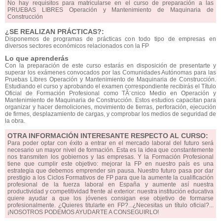
No hay requisitos para matricularse en el curso de preparación a las
PRUEBAS LIBRES Operación y Mantenimiento de Maquinaria de
Construcción
¿SE REALIZAN PRÁCTICAS?:
Disponemos de programas de prácticas con todo tipo de empresas en
diversos sectores económicos relacionados con la FP
Lo que aprenderás
Con la preparación de este curso estarás en disposición de presentarte y
superar los exámenes convocados por las Comunidades Autónomas para las
Pruebas Libres Operación y Mantenimiento de Maquinaria de Construcción.
Estudiando el curso y aprobando el examen correspondiente recibirás el Título
Oficial de Formación Profesional como TÃ¨cnico Medio en Operación y
Mantenimiento de Maquinaria de Construcción. Estos estudios capacitan para
organizar y hacer demoliciones, movimiento de tierras, perforación, ejecución
de firmes, desplazamiento de cargas, y comprobar los medios de seguridad de
la obra.
OTRA INFORMACIÓN INTERESANTE RESPECTO AL CURSO:
Para poder optar con éxito a entrar en el mercado laboral del futuro será
necesario un mayor nivel de formación. Esta es la idea que constantemente
nos transmiten los gobiernos y las empresas. Y la Formación Profesional
tiene que cumplir este objetivo: mejorar la FP en nuestro país es una
estrategia que debemos emprender sin pausa. Nuestro futuro pasa por dar
prestigio a los Ciclos Formativos de FP para que la aumente la cualificación
profesional de la fuerza laboral en España y aumente así nuestra
productividad y competitividad frente al exterior: nuestra institución educativa
quiere ayudar a que los jóvenes consigan ese objetivo de formarse
profesionalmente. ¿Quieres titularte en FP?...¿Necesitas un título oficial?...
¡NOSOTROS PODEMOS AYUDARTE A CONSEGUIRLO!