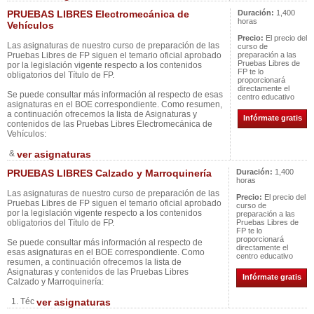
PRUEBAS LIBRES Electromecánica de
Duración:
1,400
horas
Vehículos
Precio:
El precio del
Las asignaturas de nuestro curso de preparación de las
curso de
Pruebas Libres de FP siguen el temario oficial aprobado
preparación a las
Pruebas Libres de
por la legislación vigente respecto a los contenidos
FP te lo
obligatorios del Título de FP.
proporcionará
directamente el
Se puede consultar más información al respecto de esas
centro educativo
asignaturas en el BOE correspondiente. Como resumen,
a continuación ofrecemos la lista de Asignaturas y
Infórmate gratis
contenidos de las Pruebas Libres Electromecánica de
Vehículos:
&
ver asignaturas
PRUEBAS LIBRES Calzado y Marroquinería
Duración:
1,400
horas
Las asignaturas de nuestro curso de preparación de las
Precio:
El precio del
Pruebas Libres de FP siguen el temario oficial aprobado
curso de
por la legislación vigente respecto a los contenidos
preparación a las
obligatorios del Título de FP.
Pruebas Libres de
FP te lo
proporcionará
Se puede consultar más información al respecto de
directamente el
esas asignaturas en el BOE correspondiente. Como
centro educativo
resumen, a continuación ofrecemos la lista de
Asignaturas y contenidos de las Pruebas Libres
Infórmate gratis
Calzado y Marroquinería:
1. Téc
ver asignaturas