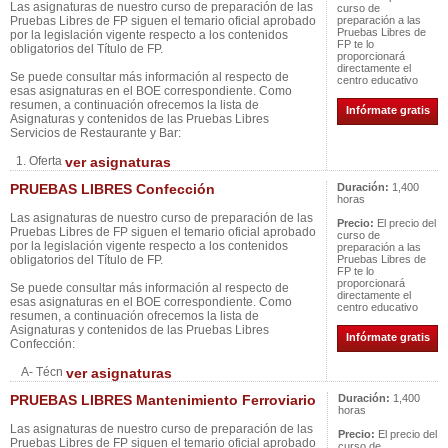
Las asignaturas de nuestro curso de preparación de las
curso de
Pruebas Libres de FP siguen el temario oficial aprobado
preparación a las
Pruebas Libres de
por la legislación vigente respecto a los contenidos
FP te lo
obligatorios del Título de FP.
proporcionará
directamente el
Se puede consultar más información al respecto de
centro educativo
esas asignaturas en el BOE correspondiente. Como
resumen, a continuación ofrecemos la lista de
Infórmate gratis
Asignaturas y contenidos de las Pruebas Libres
Servicios de Restaurante y Bar:
1. Oferta
ver asignaturas
PRUEBAS LIBRES Confección
Duración:
1,400
horas
Las asignaturas de nuestro curso de preparación de las
Precio:
El precio del
Pruebas Libres de FP siguen el temario oficial aprobado
curso de
por la legislación vigente respecto a los contenidos
preparación a las
obligatorios del Título de FP.
Pruebas Libres de
FP te lo
proporcionará
Se puede consultar más información al respecto de
directamente el
esas asignaturas en el BOE correspondiente. Como
centro educativo
resumen, a continuación ofrecemos la lista de
Asignaturas y contenidos de las Pruebas Libres
Infórmate gratis
Confección:
A- Técn
ver asignaturas
PRUEBAS LIBRES Mantenimiento Ferroviario
Duración:
1,400
horas
Las asignaturas de nuestro curso de preparación de las
Precio:
El precio del
Pruebas Libres de FP siguen el temario oficial aprobado
curso de