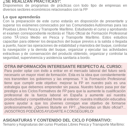
¿SE REALIZAN PRÁCTICAS?:
Disponemos de programas de prácticas con todo tipo de empresas en
diversos sectores económicos relacionados con la FP
Lo que aprenderás
Con la preparación de este curso estarás en disposición de presentarte y
superar los exámenes convocados por las Comunidades Autónomas para las
Pruebas Libres Pesca y Transporte Marítimo. Estudiando el curso y aprobando
el examen correspondiente recibirás el Título Oficial de Formación Profesional
como TÃ¨cnico Medio en Pesca y Transporte Marítimo. Estos estudios
capacitan para obtener los despachos del buque previos a la salida o llegada
a puerto, hacer las operaciones de estabilidad y maniobra del buque, controlar
la navegación y la derrota del buque, organizar y ejecutar las actividades
extractivas y de conservación del producto obtenido, organizar y controlar la
seguridad, supervivencia y asistencia sanitaria a bordo.
OTRA INFORMACIÓN INTERESANTE RESPECTO AL CURSO:
Para poder optar con éxito a entrar en el mercado laboral del futuro será
necesario un mayor nivel de formación. Esta es la idea que constantemente
nos transmiten los gobiernos y las empresas. Y la Formación Profesional
tiene que cumplir este objetivo: mejorar la FP en nuestro país es una
estrategia que debemos emprender sin pausa. Nuestro futuro pasa por dar
prestigio a los Ciclos Formativos de FP para que la aumente la cualificación
profesional de la fuerza laboral en España y aumente así nuestra
productividad y competitividad frente al exterior: nuestra institución educativa
quiere ayudar a que los jóvenes consigan ese objetivo de formarse
profesionalmente. ¿Quieres titularte en FP?...¿Necesitas un título oficial?...
¡NOSOTROS PODEMOS AYUDARTE A CONSEGUIRLO!
ASIGNATURAS Y CONTENIDO DEL CICLO FORMATIVO:
Temario y Asignaturas del curso Pruebas Libres Pesca y Transporte Marítimo: