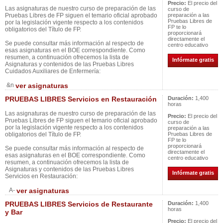
Precio:
El precio del
Las asignaturas de nuestro curso de preparación de las
curso de
Pruebas Libres de FP siguen el temario oficial aprobado
preparación a las
Pruebas Libres de
por la legislación vigente respecto a los contenidos
FP te lo
obligatorios del Título de FP.
proporcionará
directamente el
Se puede consultar más información al respecto de
centro educativo
esas asignaturas en el BOE correspondiente. Como
resumen, a continuación ofrecemos la lista de
Infórmate gratis
Asignaturas y contenidos de las Pruebas Libres
Cuidados Auxiliares de Enfermería:
&n
ver asignaturas
PRUEBAS LIBRES Servicios en Restauración
Duración:
1,400
horas
Las asignaturas de nuestro curso de preparación de las
Precio:
El precio del
Pruebas Libres de FP siguen el temario oficial aprobado
curso de
por la legislación vigente respecto a los contenidos
preparación a las
obligatorios del Título de FP.
Pruebas Libres de
FP te lo
proporcionará
Se puede consultar más información al respecto de
directamente el
esas asignaturas en el BOE correspondiente. Como
centro educativo
resumen, a continuación ofrecemos la lista de
Asignaturas y contenidos de las Pruebas Libres
Infórmate gratis
Servicios en Restauración:
A-
ver asignaturas
PRUEBAS LIBRES Servicios de Restaurante
Duración:
1,400
horas
y Bar
Precio:
El precio del