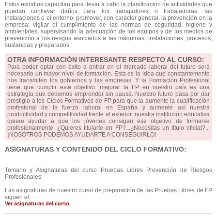
Estos estudios capacitan para llevar a cabo la planificación de actividades que
puedan conllevar daños para los trabajadores o trabajadoras, las
instalaciones o el entorno; promover, con carácter general, la prevención en la
empresa; vigilar el cumplimiento de las normas de seguridad, higiene y
ambientales, supervisando la adecuación de los equipos y de los medios de
prevención a los riesgos asociados a las máquinas, instalaciones, procesos,
sustancias y preparados.
OTRA INFORMACIÓN INTERESANTE RESPECTO AL CURSO:
Para poder optar con éxito a entrar en el mercado laboral del futuro será
necesario un mayor nivel de formación. Esta es la idea que constantemente
nos transmiten los gobiernos y las empresas. Y la Formación Profesional
tiene que cumplir este objetivo: mejorar la FP en nuestro país es una
estrategia que debemos emprender sin pausa. Nuestro futuro pasa por dar
prestigio a los Ciclos Formativos de FP para que la aumente la cualificación
profesional de la fuerza laboral en España y aumente así nuestra
productividad y competitividad frente al exterior: nuestra institución educativa
quiere ayudar a que los jóvenes consigan ese objetivo de formarse
profesionalmente. ¿Quieres titularte en FP?...¿Necesitas un título oficial?...
¡NOSOTROS PODEMOS AYUDARTE A CONSEGUIRLO!
ASIGNATURAS Y CONTENIDO DEL CICLO FORMATIVO:
Temario y Asignaturas del curso Pruebas Libres Prevención de Riesgos
Profesionales:
Las asignaturas de nuestro curso de preparación de las Pruebas Libres de FP
siguen el ...
Ver asignaturas del curso