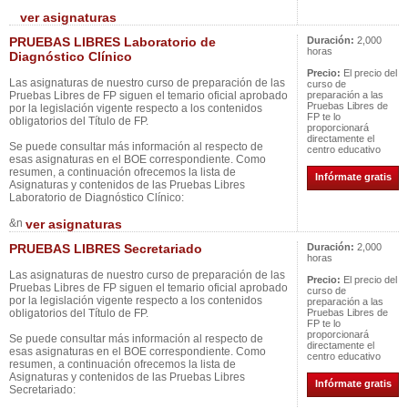
ver asignaturas
PRUEBAS LIBRES Laboratorio de
Duración:
2,000
horas
Diagnóstico Clínico
Precio:
El precio del
Las asignaturas de nuestro curso de preparación de las
curso de
Pruebas Libres de FP siguen el temario oficial aprobado
preparación a las
Pruebas Libres de
por la legislación vigente respecto a los contenidos
FP te lo
obligatorios del Título de FP.
proporcionará
directamente el
Se puede consultar más información al respecto de
centro educativo
esas asignaturas en el BOE correspondiente. Como
resumen, a continuación ofrecemos la lista de
Infórmate gratis
Asignaturas y contenidos de las Pruebas Libres
Laboratorio de Diagnóstico Clínico:
&n
ver asignaturas
PRUEBAS LIBRES Secretariado
Duración:
2,000
horas
Las asignaturas de nuestro curso de preparación de las
Precio:
El precio del
Pruebas Libres de FP siguen el temario oficial aprobado
curso de
por la legislación vigente respecto a los contenidos
preparación a las
obligatorios del Título de FP.
Pruebas Libres de
FP te lo
proporcionará
Se puede consultar más información al respecto de
directamente el
esas asignaturas en el BOE correspondiente. Como
centro educativo
resumen, a continuación ofrecemos la lista de
Asignaturas y contenidos de las Pruebas Libres
Infórmate gratis
Secretariado: