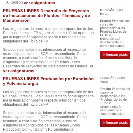
A. Gestión
ver asignaturas
PRUEBAS LIBRES Desarrollo de Proyectos
Duración:
2,000
horas
de Instalaciones de Fluidos, Térmicas y de
Manutención
Precio:
El precio del
curso de
preparación a las
Las asignaturas de nuestro curso de preparación de las
Pruebas Libres de
Pruebas Libres de FP siguen el temario oficial aprobado
FP te lo
por la legislación vigente respecto a los contenidos
proporcionará
obligatorios del Título de FP.
directamente el
centro educativo
Se puede consultar más información al respecto de
esas asignaturas en el BOE correspondiente. Como
Infórmate gratis
resumen, a continuación ofrecemos la lista de
Asignaturas y contenidos de las Pruebas Libres
Desarrollo de Proyectos de Instalaciones de Fluidos Tér
ver asignaturas
PRUEBAS LIBRES Producción por Fundición
Duración:
2,000
horas
y Pulvimetalurgia
Precio:
El precio del
Las asignaturas de nuestro curso de preparación de las
curso de
Pruebas Libres de FP siguen el temario oficial aprobado
preparación a las
Pruebas Libres de
por la legislación vigente respecto a los contenidos
FP te lo
obligatorios del Título de FP.
proporcionará
directamente el
Se puede consultar más información al respecto de
centro educativo
esas asignaturas en el BOE correspondiente. Como
resumen, a continuación ofrecemos la lista de
Infórmate gratis
Asignaturas y contenidos de las Pruebas Libres
Producción por Fundición y Pulvimetalurgia: