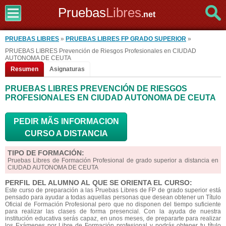
Pruebas
Libres
.net
PRUEBAS LIBRES
»
PRUEBAS LIBRES FP GRADO SUPERIOR
»
PRUEBAS LIBRES Prevención de Riesgos Profesionales en CIUDAD
AUTONOMA DE CEUTA
Resumen
Asignaturas
PRUEBAS LIBRES PREVENCIÓN DE RIESGOS
PROFESIONALES EN CIUDAD AUTONOMA DE CEUTA
PEDIR MÃS INFORMACION
CURSO A DISTANCIA
TIPO DE FORMACIÓN:
Pruebas Libres de Formación Profesional de grado superior a distancia en
CIUDAD AUTONOMA DE CEUTA
PERFIL DEL ALUMNO AL QUE SE ORIENTA EL CURSO:
Este curso de preparación a las Pruebas Libres de FP de grado superior está
pensado para ayudar a todas aquellas personas que desean obtener un Título
Oficial de Formación Profesional pero que no disponen del tiempo suficiente
para realizar las clases de forma presencial. Con la ayuda de nuestra
institución educativa serás capaz, en unos meses, de prepararte para realizar
los Exámenes por Libre de Formación profesional y podrás obtener tu título