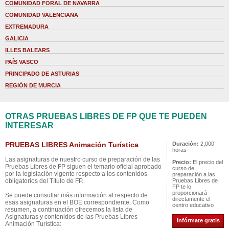
COMUNIDAD FORAL DE NAVARRA
COMUNIDAD VALENCIANA
EXTREMADURA
GALICIA
ILLES BALEARS
PAÍS VASCO
PRINCIPADO DE ASTURIAS
REGIÓN DE MURCIA
OTRAS PRUEBAS LIBRES DE FP QUE TE PUEDEN
INTERESAR
PRUEBAS LIBRES Animación Turística
Duración:
2,000
horas
Las asignaturas de nuestro curso de preparación de las
Precio:
El precio del
Pruebas Libres de FP siguen el temario oficial aprobado
curso de
por la legislación vigente respecto a los contenidos
preparación a las
obligatorios del Título de FP.
Pruebas Libres de
FP te lo
proporcionará
Se puede consultar más información al respecto de
directamente el
esas asignaturas en el BOE correspondiente. Como
centro educativo
resumen, a continuación ofrecemos la lista de
Asignaturas y contenidos de las Pruebas Libres
Infórmate gratis
Animación Turística: