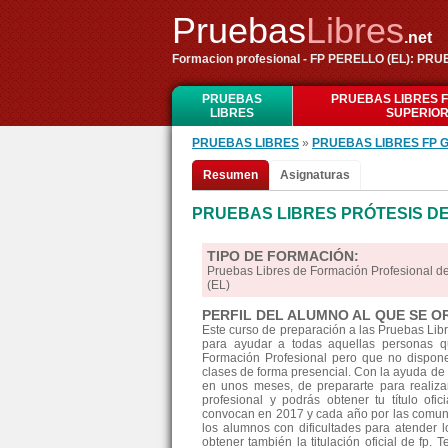
Pruebas
Libres
.net
Formacion profesional - FP PERELLO (EL): PRU
PRUEBAS
PRUEBAS LIBRES 
LIBRES
SUPERIO
PRUEBAS LIBRES
»
PRUEBAS LIBRES FP 
Resumen
Asignaturas
PRUEBAS LIBRES PRÓTESIS DE
TIPO DE FORMACIÓN:
Pruebas Libres de Formación Profesional d
(EL)
PERFIL DEL ALUMNO AL QUE SE O
Este curso de preparación a las Pruebas Lib
para ayudar a todas aquellas personas qu
Formación Profesional pero que no disponen
clases de forma presencial. Con la ayuda de 
en unos meses, de prepararte para realiz
profesional y podrás obtener tu título ofi
convocan en 2017 y cada año por las comun
los alumnos con dificultades para atender l
obtener también la titulación oficial de fp. 