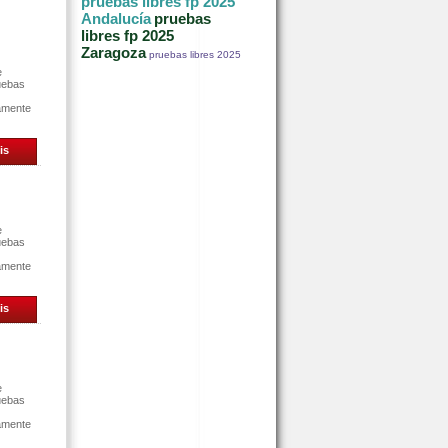
pruebas libres fp 2025
Andalucía
pruebas
libres fp 2025
Zaragoza
pruebas libres 2025
e
uebas
tamente
is
e
uebas
tamente
is
e
uebas
tamente