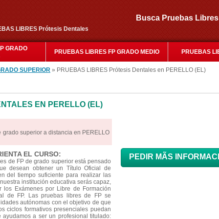
Busca Pruebas Libr
EBAS LIBRES Prótesis Dentales
FP GRADO
PRUEBAS LIBRES FP GRADO MEDIO
PRUEBAS LI
R
GRADO SUPERIOR
» PRUEBAS LIBRES Prótesis Dentales en PERELLO (EL)
NTALES EN PERELLO (EL)
e grado superior a distancia en PERELLO
RIENTA EL CURSO:
PEDIR MÃS INFORMAC
res de FP de grado superior está pensado
e desean obtener un Título Oficial de
 del tiempo suficiente para realizar las
nuestra institución educativa serás capaz,
ar los Exámenes por Libre de Formación
cial de FP. Las pruebas libres de FP se
idades autónomas con el objetivo de que
os ciclos formativos presenciales puedan
Te ayudamos a ser un profesional titulado: