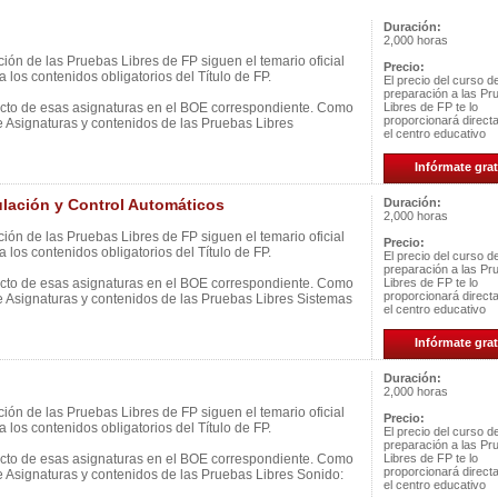
Duración:
2,000 horas
ión de las Pruebas Libres de FP siguen el temario oficial
Precio:
 los contenidos obligatorios del Título de FP.
El precio del curso d
preparación a las Pr
ecto de esas asignaturas en el BOE correspondiente. Como
Libres de FP te lo
proporcionará direc
e Asignaturas y contenidos de las Pruebas Libres
el centro educativo
Infórmate grat
ación y Control Automáticos
Duración:
2,000 horas
ión de las Pruebas Libres de FP siguen el temario oficial
Precio:
 los contenidos obligatorios del Título de FP.
El precio del curso d
preparación a las Pr
ecto de esas asignaturas en el BOE correspondiente. Como
Libres de FP te lo
proporcionará direc
e Asignaturas y contenidos de las Pruebas Libres Sistemas
el centro educativo
Infórmate grat
Duración:
2,000 horas
ión de las Pruebas Libres de FP siguen el temario oficial
Precio:
 los contenidos obligatorios del Título de FP.
El precio del curso d
preparación a las Pr
ecto de esas asignaturas en el BOE correspondiente. Como
Libres de FP te lo
proporcionará direc
e Asignaturas y contenidos de las Pruebas Libres Sonido:
el centro educativo