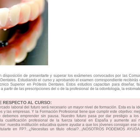
en disposición de presentarte y superar los exámenes convocados por las Comu
Dentales. Estudiando el curso y aprobando el examen correspondiente recibirás e
nico Superior en Prótesis Dentales. Estos estudios capacitan para diseñar, fa
a partir de las prescripciones del o de la profesional de la odontología, la estomat
E RESPECTO AL CURSO:
ercado laboral del futuro será necesario un mayor nivel de formación. Esta es la i
 y las empresas. Y la Formación Profesional tiene que cumplir este objetivo: mej
e debemos emprender sin pausa. Nuestro futuro pasa por dar prestigio a los 
 cualificación profesional de la fuerza laboral en España y aumente así n
erior: nuestra institución educativa quiere ayudar a que los jóvenes consigan ese o
titularte en FP?...¿Necesitas un título oficial?...¡NOSOTROS PODEMOS AYUD