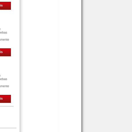
is
e
uebas
tamente
is
e
uebas
tamente
is