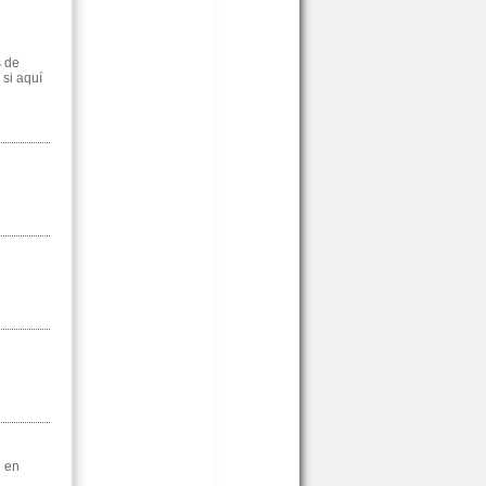
s de
 si aquí
l en