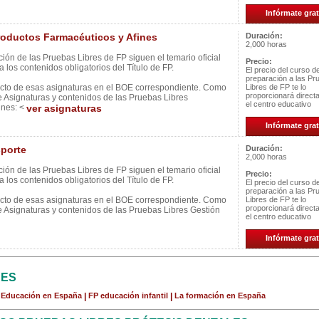
Infórmate grat
oductos Farmacéuticos y Afines
Duración:
2,000 horas
ión de las Pruebas Libres de FP siguen el temario oficial
Precio:
 los contenidos obligatorios del Título de FP.
El precio del curso d
preparación a las Pr
ecto de esas asignaturas en el BOE correspondiente. Como
Libres de FP te lo
proporcionará direc
e Asignaturas y contenidos de las Pruebas Libres
el centro educativo
ines: <
ver asignaturas
Infórmate grat
porte
Duración:
2,000 horas
ión de las Pruebas Libres de FP siguen el temario oficial
Precio:
 los contenidos obligatorios del Título de FP.
El precio del curso d
preparación a las Pr
ecto de esas asignaturas en el BOE correspondiente. Como
Libres de FP te lo
proporcionará direc
e Asignaturas y contenidos de las Pruebas Libres Gestión
el centro educativo
Infórmate grat
CES
a Educación en España
|
FP educación infantil
|
La formación en España