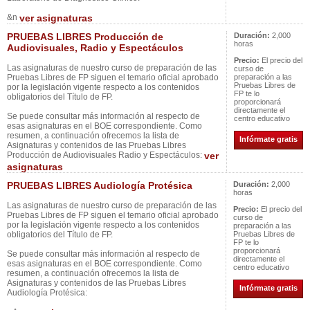
&n
ver asignaturas
PRUEBAS LIBRES Producción de
Duración:
2,000
horas
Audiovisuales, Radio y Espectáculos
Precio:
El precio del
Las asignaturas de nuestro curso de preparación de las
curso de
Pruebas Libres de FP siguen el temario oficial aprobado
preparación a las
Pruebas Libres de
por la legislación vigente respecto a los contenidos
FP te lo
obligatorios del Título de FP.
proporcionará
directamente el
Se puede consultar más información al respecto de
centro educativo
esas asignaturas en el BOE correspondiente. Como
resumen, a continuación ofrecemos la lista de
Infórmate gratis
Asignaturas y contenidos de las Pruebas Libres
Producción de Audiovisuales Radio y Espectáculos:
ver
asignaturas
PRUEBAS LIBRES Audiología Protésica
Duración:
2,000
horas
Las asignaturas de nuestro curso de preparación de las
Precio:
El precio del
Pruebas Libres de FP siguen el temario oficial aprobado
curso de
por la legislación vigente respecto a los contenidos
preparación a las
obligatorios del Título de FP.
Pruebas Libres de
FP te lo
proporcionará
Se puede consultar más información al respecto de
directamente el
esas asignaturas en el BOE correspondiente. Como
centro educativo
resumen, a continuación ofrecemos la lista de
Asignaturas y contenidos de las Pruebas Libres
Infórmate gratis
Audiología Protésica: