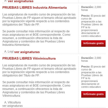
A-
ver asignaturas
PRUEBAS LIBRES Industria Alimentaria
Duración:
2,000
horas
Las asignaturas de nuestro curso de preparación de las
Precio:
El precio del
Pruebas Libres de FP siguen el temario oficial aprobado
curso de
por la legislación vigente respecto a los contenidos
preparación a las
obligatorios del Título de FP.
Pruebas Libres de
FP te lo
proporcionará
Se puede consultar más información al respecto de
directamente el
esas asignaturas en el BOE correspondiente. Como
centro educativo
resumen, a continuación ofrecemos la lista de
Asignaturas y contenidos de las Pruebas Libres
Infórmate gratis
Industria Alimentaria:
A. Logí
ver asignaturas
PRUEBAS LIBRES Vitivinicultura
Duración:
2,000
horas
Las asignaturas de nuestro curso de preparación de las
Precio:
El precio del
Pruebas Libres de FP siguen el temario oficial aprobado
curso de
por la legislación vigente respecto a los contenidos
preparación a las
obligatorios del Título de FP.
Pruebas Libres de
FP te lo
proporcionará
Se puede consultar más información al respecto de
directamente el
esas asignaturas en el BOE correspondiente. Como
centro educativo
resumen, a continuación ofrecemos la lista de
Asignaturas y contenidos de las Pruebas Libres
Infórmate gratis
Vitivinicultura:
A. Viticultura
ver asignaturas