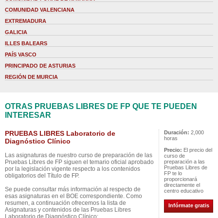
COMUNIDAD VALENCIANA
EXTREMADURA
GALICIA
ILLES BALEARS
PAÍS VASCO
PRINCIPADO DE ASTURIAS
REGIÓN DE MURCIA
OTRAS PRUEBAS LIBRES DE FP QUE TE PUEDEN
INTERESAR
PRUEBAS LIBRES Laboratorio de
Duración:
2,000
horas
Diagnóstico Clínico
Precio:
El precio del
Las asignaturas de nuestro curso de preparación de las
curso de
Pruebas Libres de FP siguen el temario oficial aprobado
preparación a las
Pruebas Libres de
por la legislación vigente respecto a los contenidos
FP te lo
obligatorios del Título de FP.
proporcionará
directamente el
Se puede consultar más información al respecto de
centro educativo
esas asignaturas en el BOE correspondiente. Como
resumen, a continuación ofrecemos la lista de
Infórmate gratis
Asignaturas y contenidos de las Pruebas Libres
Laboratorio de Diagnóstico Clínico: