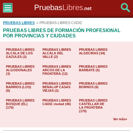
Pruebas
Libres
.net
PRUEBAS LIBRES
» PRUEBAS LIBRES CADIZ
PRUEBAS LIBRES DE FORMACIÓN PROFESIONAL
POR PROVINCIAS Y CIUDADES
PRUEBAS LIBRES
PRUEBAS LIBRES
PRUEBAS LIBRES
ALCALA DE LOS
ALCALA DEL
ALGECIRAS (34)
GAZULES (2)
VALLE (2)
PRUEBAS LIBRES
PRUEBAS LIBRES
PRUEBAS LIBRES
ALGODONALES
ARCOS DE LA
BARBATE (5)
(3)
FRONTERA (12)
PRUEBAS LIBRES
PRUEBAS LIBRES
PRUEBAS LIBRES
BARRIOS (LOS)
BENALUP CASAS
BORNOS (6)
(6)
VIEJAS (2)
PRUEBAS LIBRES
PRUEBAS LIBRES
PRUEBAS LIBRES
BOSQUE (EL)
CADIZ ciudad (46)
CASTELLAR DE
(170)
LA FRONTERA
(170)
Ver más»