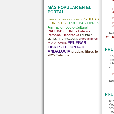
MÁS POPULAR EN EL
PORTAL
d
PRUEBAS
PRUEBAS LIBRES ACCESO
LIBRES ESO
PRUEBAS LIBRES
G
Animación Socio-Cultural
PRUEBAS LIBRES Estética
Tod
Personal Decorativa
PRUEBAS
en T
pruebas libres
LIBRES FP BARCELONA
PRUEBAS
fp 2025 Sevilla
LIBRES FP JUNTA DE
PRU
ANDALUCÍA
pruebas libres fp
2025 Cataluña
PRU
pre
Si 
y t
Tod
PRU
Te 
Med
des
med