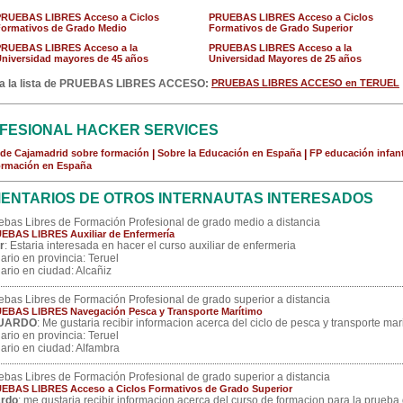
PRUEBAS LIBRES Acceso a Ciclos
PRUEBAS LIBRES Acceso a Ciclos
ormativos de Grado Medio
Formativos de Grado Superior
PRUEBAS LIBRES Acceso a la
PRUEBAS LIBRES Acceso a la
niversidad mayores de 45 años
Universidad Mayores de 25 años
a la lista de PRUEBAS LIBRES ACCESO:
PRUEBAS LIBRES ACCESO en TERUEL
FESIONAL HACKER SERVICES
de Cajamadrid sobre formación
|
Sobre la Educación en España
|
FP educación infant
ormación en España
ENTARIOS DE OTROS INTERNAUTAS INTERESADOS
ebas Libres de Formación Profesional de grado medio a distancia
EBAS LIBRES Auxiliar de Enfermería
r
: Estaria interesada en hacer el curso auxiliar de enfermeria
ario en provincia: Teruel
ario en ciudad: Alcañiz
ebas Libres de Formación Profesional de grado superior a distancia
EBAS LIBRES Navegación Pesca y Transporte Marítimo
UARDO
: Me gustaria recibir informacion acerca del ciclo de pesca y transporte mar
ario en provincia: Teruel
ario en ciudad: Alfambra
ebas Libres de Formación Profesional de grado superior a distancia
EBAS LIBRES Acceso a Ciclos Formativos de Grado Superior
ardo
: me gustaria recibir informacion acerca del curso de formacion para la prueba