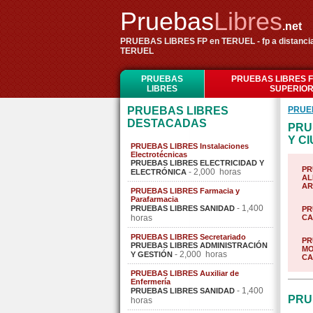
Pruebas
Libres
.net
PRUEBAS LIBRES FP en TERUEL - fp a distancia
TERUEL
PRUEBAS
PRUEBAS LIBRES 
LIBRES
SUPERIO
PRUEBAS LIBRES
PRUE
DESTACADAS
PRU
Y C
PRUEBAS LIBRES Instalaciones
Electrotécnicas
PRUEBAS LIBRES ELECTRICIDAD Y
PR
- 2,000 horas
ELECTRÓNICA
AL
AR
PRUEBAS LIBRES Farmacia y
Parafarmacia
- 1,400
PRUEBAS LIBRES SANIDAD
PR
horas
CA
PRUEBAS LIBRES Secretariado
PR
PRUEBAS LIBRES ADMINISTRACIÓN
MO
- 2,000 horas
Y GESTIÓN
CA
PRUEBAS LIBRES Auxiliar de
Enfermería
- 1,400
PRUEBAS LIBRES SANIDAD
PRU
horas