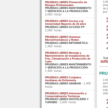
Lis
PRUEBAS LIBRES Prevención de
pre
Riesgos Profesionales
PRUEBAS LIBRES MANTENIMIENTO
se 
-
Y SERVICIOS A LA PRODUCCIÓN
por
2,000 horas
PRUEBAS LIBRES Acceso a la
F
Universidad Mayores de 25 años
-
PRUEBAS LIBRES ACCESO FP
E
2,000 horas
PRUEBAS LIBRES Sistemas
A
Microinformáticos y Redes
-
PRUEBAS LIBRES INFORMÁTICA
1,400 horas
P
PRUEBAS LIBRES Montaje y
Mantenimiento de Instalaciones de
Tod
Frio, Climatización y Producción de
SUPE
Calor
PRUEBAS LIBRES MANTENIMIENTO
-
Y SERVICIOS A LA PRODUCCIÓN
1,400 horas
PRU
PRUEBAS LIBRES Cuidados
Lis
Auxiliares de Enfermería
pre
- 1,400
PRUEBAS LIBRES SANIDAD
des
horas
est
dat
PRUEBAS LIBRES Información y
Comercialización Turísticas
PRUEBAS LIBRES HOSTELERÍA Y
- 2,000 horas
TURISMO
A