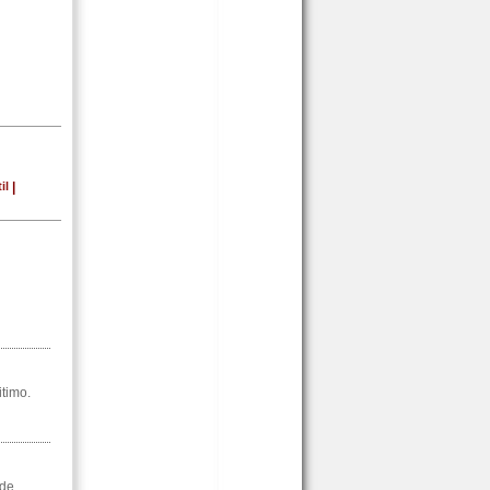
il
|
itimo.
 de