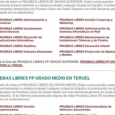
tado de todas la PRUEBAS LIBRES DE GRADO SUPERIOR. Estos cursos pueden
pararse presencialmente o a distancia desde cualquier ciudad en España. A conti
presentan destacadas las Pruebas Libres de Grado Superior con más demanda ge
 parte de los estudiantes:
PRUEBAS LIBRES Administración y
PRUEBAS LIBRES Gestión Comercial y
inanzas
Márketing
PRUEBAS LIBRES Instalaciones
PRUEBAS LIBRES Administración de
lectrotécnicas
Sistemas Informáticos en Red
PRUEBAS LIBRES Desarrollo de
PRUEBAS LIBRES Mantenimiento de
plicaciones Informáticas
Instalaciones Térmicas y de Fluidos
PRUEBAS LIBRES Dietética
PRUEBAS LIBRES Educación Infantil
RUEBAS LIBRES Industria Alimentaria
PRUEBAS LIBRES Producción de Mader
y Mueble
a la lista de PRUEBAS LIBRES FP GRADO SUPERIOR:
PRUEBAS LIBRES FP G
RIOR en TERUEL
EBAS LIBRES FP GRADO MEDIO EN TERUEL
tado de todas la PRUEBAS LIBRES DE GRADO MEDIO. Estos cursos pueden prep
sencialmente o a distancia desde cualquier ciudad en España. A continuación se 
tacadas las Pruebas Libres de Grado Medio con más demanda general por parte d
udiantes. Si te interesa preparate para alguna de estas Pruebas Libres FP, escríben
os y te contactaremos:
PRUEBAS LIBRES Gestión
PRUEBAS LIBRES Electromecánica de
dministrativa
Vehículos Automóviles