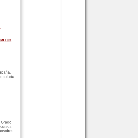
a
 MEDIO
España.
ormulario
P Grado
 cursos
 nosotros