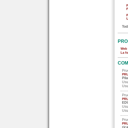
F
U
Tod
PRO
Web 
La f
COM
Pru
PRU
Pila
Usu
Usu
Pru
PRU
ED
Usu
Usu
Pru
PRU
ric