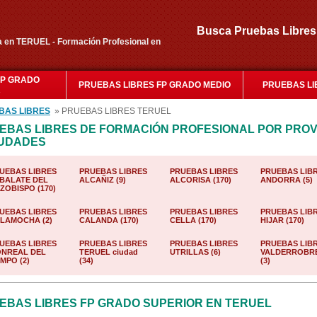
Busca Pruebas Libr
 en TERUEL - Formación Profesional en
FP GRADO
PRUEBAS LIBRES FP GRADO MEDIO
PRUEBAS LI
R
BAS LIBRES
» PRUEBAS LIBRES TERUEL
EBAS LIBRES DE FORMACIÓN PROFESIONAL POR PROV
IUDADES
UEBAS LIBRES
PRUEBAS LIBRES
PRUEBAS LIBRES
PRUEBAS LIB
BALATE DEL
ALCAÑIZ (9)
ALCORISA (170)
ANDORRA (5)
ZOBISPO (170)
UEBAS LIBRES
PRUEBAS LIBRES
PRUEBAS LIBRES
PRUEBAS LIB
LAMOCHA (2)
CALANDA (170)
CELLA (170)
HIJAR (170)
UEBAS LIBRES
PRUEBAS LIBRES
PRUEBAS LIBRES
PRUEBAS LIB
NREAL DEL
TERUEL ciudad
UTRILLAS (6)
VALDERROBR
MPO (2)
(34)
(3)
EBAS LIBRES FP GRADO SUPERIOR EN TERUEL