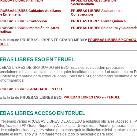
PRUEBAS LIBRES Farmacia
PRUEBAS LIBRES Atención
Sociosanitaria
PRUEBAS LIBRES Cuidados Auxiliares
PRUEBAS LIBRES Acabados de
e Enfermería
Construcción
PRUEBAS LIBRES Confección
PRUEBAS LIBRES Planta Química
PRUEBAS LIBRES Impresión en Artes
PRUEBAS LIBRES Soldadura y Caldererí
ráficas
a la lista de PRUEBAS LIBRES FP GRADO MEDIO:
PRUEBAS LIBRES FP GRADO
ERUEL
EBAS LIBRES ESO EN TERUEL
EBAS LIBRES DE GRADUADO EN ESO: Estos cursos pueden prepararse
sencialmente o a distancia desde cualquier localidad o comunidad autónoma en 
te interesa preparate para estas Pruebas Libres de ESO, contáctanos mediante el f
e informaremos:
PRUEBAS LIBRES GRADUADO EN ESO
a la lista de PRUEBAS LIBRES ESO:
PRUEBAS LIBRES ESO en TERUEL
EBAS LIBRES ACCESO EN TERUEL
ofrecemos varias PRUEBAS LIBRES DE ACCESO a estudios oficiales: Acceso a F
io, Acceso a FP Grado Superior y Acceso a la Universidad. Puedes preparar estos
de cualquier ciudad y presentarte para conseguir la titulación oficial. contacta con
iante el formulario y te informaremos de todo lo necesario para ello: