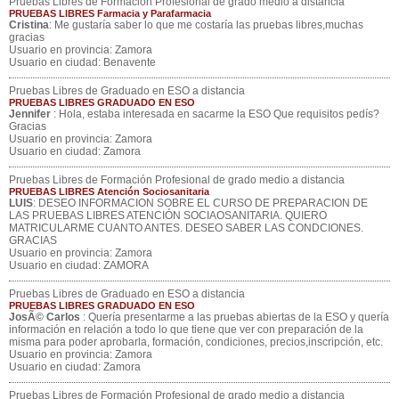
Pruebas Libres de Formación Profesional de grado medio a distancia
PRUEBAS LIBRES Farmacia y Parafarmacia
Cristina
: Me gustaría saber lo que me costaría las pruebas libres,muchas
gracias
Usuario en provincia: Zamora
Usuario en ciudad: Benavente
Pruebas Libres de Graduado en ESO a distancia
PRUEBAS LIBRES GRADUADO EN ESO
Jennifer
: Hola, estaba interesada en sacarme la ESO Que requisitos pedís?
Gracias
Usuario en provincia: Zamora
Usuario en ciudad: Zamora
Pruebas Libres de Formación Profesional de grado medio a distancia
PRUEBAS LIBRES Atención Sociosanitaria
LUIS
: DESEO INFORMACION SOBRE EL CURSO DE PREPARACION DE
LAS PRUEBAS LIBRES ATENCIÓN SOCIAOSANITARIA. QUIERO
MATRICULARME CUANTO ANTES. DESEO SABER LAS CONDCIONES.
GRACIAS
Usuario en provincia: Zamora
Usuario en ciudad: ZAMORA
Pruebas Libres de Graduado en ESO a distancia
PRUEBAS LIBRES GRADUADO EN ESO
JosÃ© Carlos
: Quería presentarme a las pruebas abiertas de la ESO y quería
información en relación a todo lo que tiene que ver con preparación de la
misma para poder aprobarla, formación, condiciones, precios,inscripción, etc.
Usuario en provincia: Zamora
Usuario en ciudad: Zamora
Pruebas Libres de Formación Profesional de grado medio a distancia