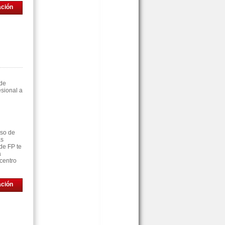
ación
 de
sional a
rso de
as
de FP te
á
centro
ación