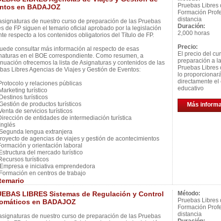
Pruebas Libres
ntos en BADAJOZ
Formación Profe
distancia
asignaturas de nuestro curso de preparación de las Pruebas
Duración:
es de FP siguen el temario oficial aprobado por la legislación
2,000 horas
nte respecto a los contenidos obligatorios del Título de FP.
Precio:
uede consultar más información al respecto de esas
El precio del cu
naturas en el BOE correspondiente. Como resumen, a
preparación a l
inuación ofrecemos la lista de Asignaturas y contenidos de las
Pruebas Libres 
bas Libres Agencias de Viajes y Gestión de Eventos:
lo proporcionar
directamente el 
rotocolo y relaciones públicas
educativo
arketing turístico
estinos turísticos
estión de productos turísticos
Más inform
enta de servicios turísticos
irección de entidades de intermediación turística
nglés
egunda lengua extranjera
royecto de agencias de viajes y gestión de acontecimientos
ormación y orientación laboral
structura del mercado turístico
ecursos turísticos
mpresa e iniciativa emprendedora
ormación en centros de trabajo
temario
EBAS LIBRES Sistemas de Regulación y Control
Método:
Pruebas Libres
omáticos en BADAJOZ
Formación Profe
distancia
asignaturas de nuestro curso de preparación de las Pruebas