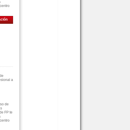
á
centro
ación
 de
sional a
rso de
as
de FP te
á
centro