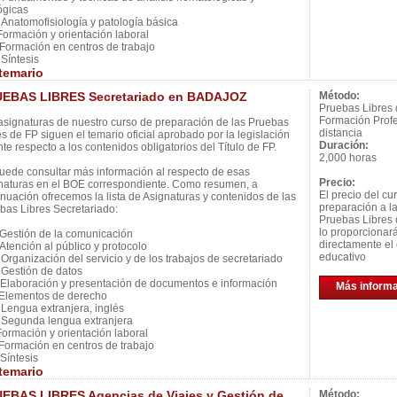
lógicas
natomofisiología y patología básica
ormación y orientación laboral
ormación en centros de trabajo
íntesis
temario
EBAS LIBRES Secretariado en BADAJOZ
Método:
Pruebas Libres
Formación Profe
asignaturas de nuestro curso de preparación de las Pruebas
distancia
es de FP siguen el temario oficial aprobado por la legislación
Duración:
nte respecto a los contenidos obligatorios del Título de FP.
2,000 horas
uede consultar más información al respecto de esas
Precio:
naturas en el BOE correspondiente. Como resumen, a
El precio del cu
inuación ofrecemos la lista de Asignaturas y contenidos de las
preparación a l
bas Libres Secretariado:
Pruebas Libres 
lo proporcionar
estión de la comunicación
directamente el 
tención al público y protocolo
educativo
rganización del servicio y de los trabajos de secretariado
estión de datos
laboración y presentación de documentos e información
Más inform
lementos de derecho
engua extranjera, inglés
egunda lengua extranjera
ormación y orientación laboral
ormación en centros de trabajo
íntesis
temario
EBAS LIBRES Agencias de Viajes y Gestión de
Método: