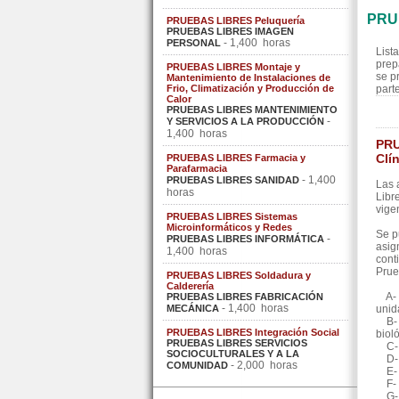
PRU
PRUEBAS LIBRES Peluquería
PRUEBAS LIBRES IMAGEN
- 1,400 horas
PERSONAL
List
prep
PRUEBAS LIBRES Montaje y
se p
Mantenimiento de Instalaciones de
Frio, Climatización y Producción de
part
Calor
PRUEBAS LIBRES MANTENIMIENTO
-
Y SERVICIOS A LA PRODUCCIÓN
1,400 horas
PRU
Clí
PRUEBAS LIBRES Farmacia y
Parafarmacia
- 1,400
PRUEBAS LIBRES SANIDAD
Las 
horas
Libr
vige
PRUEBAS LIBRES Sistemas
Microinformáticos y Redes
Se p
-
PRUEBAS LIBRES INFORMÁTICA
asig
1,400 horas
cont
Prue
PRUEBAS LIBRES Soldadura y
Calderería
A- O
PRUEBAS LIBRES FABRICACIÓN
- 1,400 horas
MECÁNICA
unid
B- O
PRUEBAS LIBRES Integración Social
biol
PRUEBAS LIBRES SERVICIOS
C- T
SOCIOCULTURALES Y A LA
D- B
- 2,000 horas
COMUNIDAD
E- M
F- 
G- F