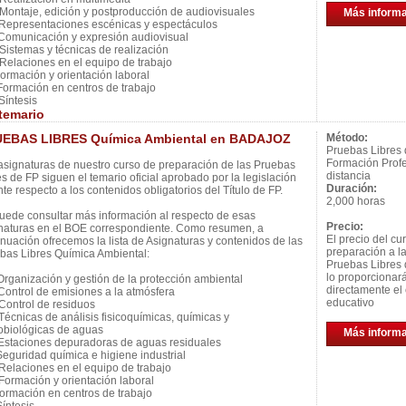
ontaje, edición y postproducción de audiovisuales
Más inform
epresentaciones escénicas y espectáculos
omunicación y expresión audiovisual
istemas y técnicas de realización
elaciones en el equipo de trabajo
ormación y orientación laboral
ormación en centros de trabajo
íntesis
temario
EBAS LIBRES Química Ambiental en BADAJOZ
Método:
Pruebas Libres
Formación Profe
asignaturas de nuestro curso de preparación de las Pruebas
distancia
es de FP siguen el temario oficial aprobado por la legislación
Duración:
nte respecto a los contenidos obligatorios del Título de FP.
2,000 horas
uede consultar más información al respecto de esas
Precio:
naturas en el BOE correspondiente. Como resumen, a
El precio del cu
inuación ofrecemos la lista de Asignaturas y contenidos de las
preparación a l
bas Libres Química Ambiental:
Pruebas Libres 
lo proporcionar
rganización y gestión de la protección ambiental
directamente el 
ontrol de emisiones a la atmósfera
educativo
ontrol de residuos
écnicas de análisis fisicoquímicas, químicas y
obiológicas de aguas
Más inform
staciones depuradoras de aguas residuales
eguridad química e higiene industrial
elaciones en el equipo de trabajo
ormación y orientación laboral
ormación en centros de trabajo