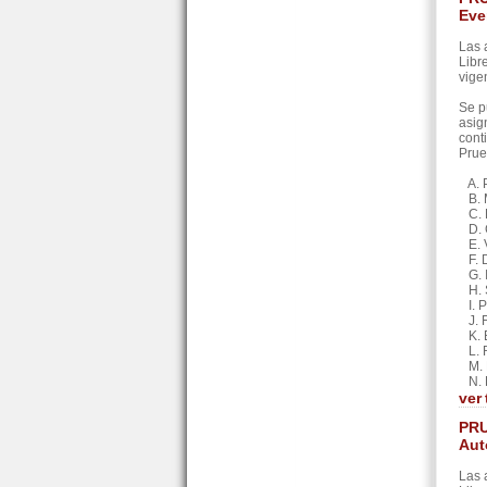
Eve
Las 
Libr
vige
Se p
asig
cont
Prue
A. P
B. M
C. D
D. G
E. V
F. D
G. I
H. S
I. P
J. F
K. E
L. R
M. E
N. F
ver
PRU
Aut
Las 