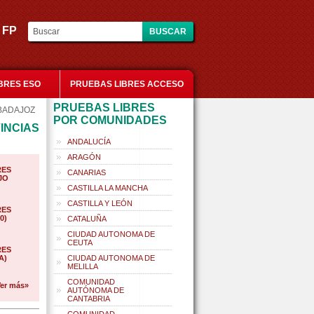
es FP
BRES ESO
PRUEBAS LIBRES ACCESO
PRUEBAS LIBRES
BADAJOZ
POR COMUNIDADES
INCIAS
ANDALUCÍA
ARAGÓN
RES
CANARIAS
JO
CASTILLA LA MANCHA
CASTILLA Y LEÓN
RES
0)
CATALUÑA
CIUDAD AUTONOMA DE
CEUTA
RES
A)
CIUDAD AUTONOMA DE
MELILLA
COMUNIDAD
er más»
AUTÓNOMA DE
CANTABRIA