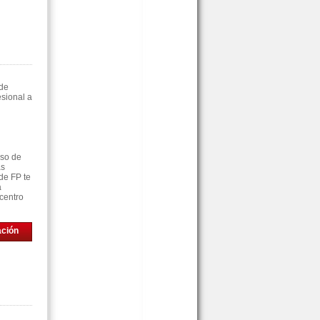
 de
sional a
rso de
as
de FP te
á
centro
ación