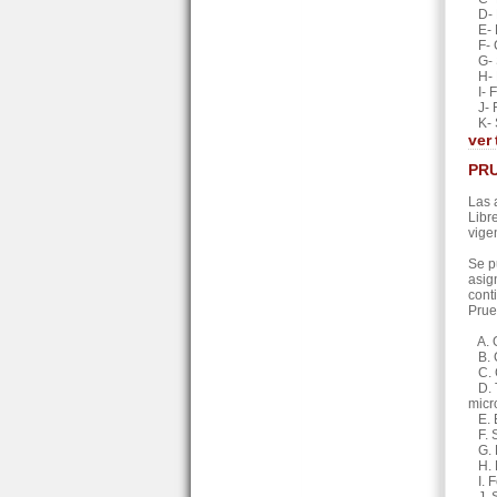
D- M
E- R
F- C
G- S
H- R
I- F
J- F
K- S
ver
PRU
Las 
Libr
vige
Se p
asig
cont
Prue
A. O
B. C
C. C
D. T
micr
E. E
F. S
G. R
H. F
I. F