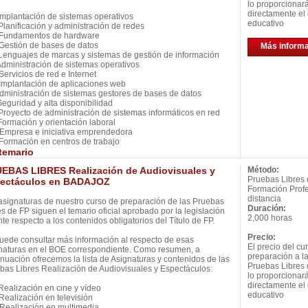
lo proporcionar
directamente el 
mplantación de sistemas operativos
educativo
lanificación y administración de redes
Fundamentos de hardware
estión de bases de datos
Más inform
enguajes de marcas y sistemas de gestión de información
dministración de sistemas operativos
ervicios de red e Internet
mplantación de aplicaciones web
dministración de sistemas gestores de bases de datos
eguridad y alta disponibilidad
royecto de administración de sistemas informáticos en red
ormación y orientación laboral
mpresa e iniciativa emprendedora
ormación en centros de trabajo
temario
EBAS LIBRES Realización de Audiovisuales y
Método:
Pruebas Libres
ectáculos en BADAJOZ
Formación Profe
distancia
asignaturas de nuestro curso de preparación de las Pruebas
Duración:
es de FP siguen el temario oficial aprobado por la legislación
2,000 horas
nte respecto a los contenidos obligatorios del Título de FP.
Precio:
uede consultar más información al respecto de esas
El precio del cu
naturas en el BOE correspondiente. Como resumen, a
preparación a l
inuación ofrecemos la lista de Asignaturas y contenidos de las
Pruebas Libres 
bas Libres Realización de Audiovisuales y Espectáculos:
lo proporcionar
directamente el 
ealización en cine y vídeo
educativo
ealización en televisión
ealización en multimedia