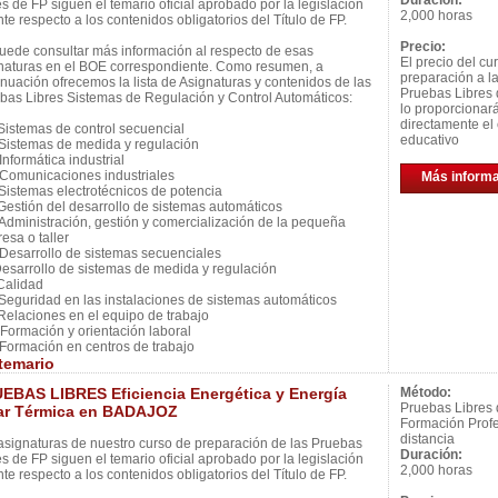
Duración:
es de FP siguen el temario oficial aprobado por la legislación
2,000 horas
nte respecto a los contenidos obligatorios del Título de FP.
Precio:
uede consultar más información al respecto de esas
El precio del cu
naturas en el BOE correspondiente. Como resumen, a
preparación a l
inuación ofrecemos la lista de Asignaturas y contenidos de las
Pruebas Libres 
bas Libres Sistemas de Regulación y Control Automáticos:
lo proporcionar
directamente el 
istemas de control secuencial
educativo
istemas de medida y regulación
nformática industrial
omunicaciones industriales
Más inform
istemas electrotécnicos de potencia
estión del desarrollo de sistemas automáticos
dministración, gestión y comercialización de la pequeña
esa o taller
esarrollo de sistemas secuenciales
esarrollo de sistemas de medida y regulación
alidad
eguridad en las instalaciones de sistemas automáticos
elaciones en el equipo de trabajo
ormación y orientación laboral
ormación en centros de trabajo
temario
EBAS LIBRES Eficiencia Energética y Energía
Método:
Pruebas Libres
ar Térmica en BADAJOZ
Formación Profe
distancia
asignaturas de nuestro curso de preparación de las Pruebas
Duración:
es de FP siguen el temario oficial aprobado por la legislación
2,000 horas
nte respecto a los contenidos obligatorios del Título de FP.