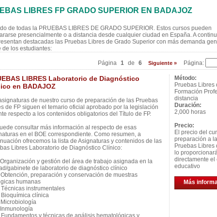
EBAS LIBRES FP GRADO SUPERIOR EN BADAJOZ
ado de todas la PRUEBAS LIBRES DE GRADO SUPERIOR. Estos cursos pueden
ararse presencialmente o a distancia desde cualquier ciudad en España. A contin
resentan destacadas las Pruebas Libres de Grado Superior con más demanda gen
e de los estudiantes:
Página
1
de
6
Página:
Siguiente »
EBAS LIBRES Laboratorio de Diagnóstico
Método:
Pruebas Libres
nico en BADAJOZ
Formación Profe
distancia
asignaturas de nuestro curso de preparación de las Pruebas
Duración:
es de FP siguen el temario oficial aprobado por la legislación
2,000 horas
nte respecto a los contenidos obligatorios del Título de FP.
Precio:
uede consultar más información al respecto de esas
El precio del cu
naturas en el BOE correspondiente. Como resumen, a
preparación a l
inuación ofrecemos la lista de Asignaturas y contenidos de las
Pruebas Libres 
bas Libres Laboratorio de Diagnóstico Clínico:
lo proporcionar
directamente el 
rganización y gestión del área de trabajo asignada en la
educativo
ad/gabinete de laboratorio de diagnóstico clínico
btención, preparación y conservación de muestras
ógicas humanas
Más inform
écnicas instrumentales
ioquímica clínica
icrobiología
Inmunología
undamentos y técnicas de análisis hematológicas y