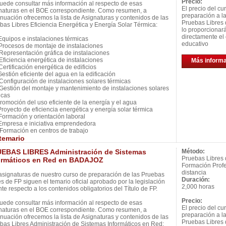
Precio:
uede consultar más información al respecto de esas
El precio del cu
naturas en el BOE correspondiente. Como resumen, a
preparación a l
inuación ofrecemos la lista de Asignaturas y contenidos de las
Pruebas Libres 
bas Libres Eficiencia Energética y Energía Solar Térmica:
lo proporcionar
directamente el 
quipos e instalaciones térmicas
educativo
rocesos de montaje de instalaciones
epresentación gráfica de instalaciones
ficiencia energética de instalaciones
Más inform
ertificación energética de edificios
estión eficiente del agua en la edificación
onfiguración de instalaciones solares térmicas
estión del montaje y mantenimiento de instalaciones solares
icas
romoción del uso eficiente de la energía y el agua
royecto de eficiencia energética y energía solar térmica
ormación y orientación laboral
mpresa e iniciativa emprendedora
ormación en centros de trabajo
temario
EBAS LIBRES Administración de Sistemas
Método:
Pruebas Libres
ormáticos en Red en BADAJOZ
Formación Profe
distancia
asignaturas de nuestro curso de preparación de las Pruebas
Duración:
es de FP siguen el temario oficial aprobado por la legislación
2,000 horas
nte respecto a los contenidos obligatorios del Título de FP.
Precio:
uede consultar más información al respecto de esas
El precio del cu
naturas en el BOE correspondiente. Como resumen, a
preparación a l
inuación ofrecemos la lista de Asignaturas y contenidos de las
Pruebas Libres 
bas Libres Administración de Sistemas Informáticos en Red: