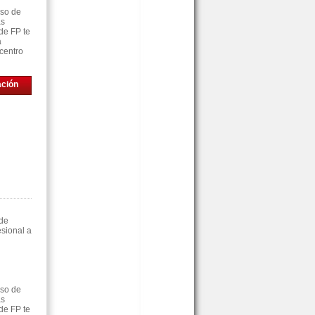
rso de
as
de FP te
á
centro
ación
 de
sional a
rso de
as
de FP te