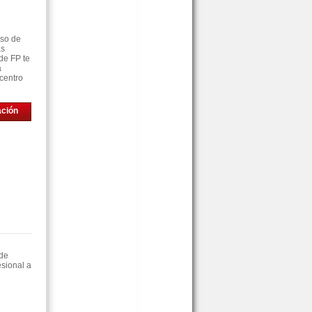
rso de
as
de FP te
á
centro
ación
 de
sional a