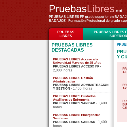
Pruebas
Libres
.net
PRUEBAS LIBRES FP grado superior en BADAJOZ 
BADAJOZ - Formación Profesional de grado su
PRUEBAS
PRUEBAS LIBRES 
LIBRES
SUPERIO
PRUEBAS LIBRES
PRUE
DESTACADAS
PRU
Y C
PRUEBAS LIBRES Acceso a la
Universidad Mayores de 25 años
-
PRUEBAS LIBRES ACCESO FP
PR
2,000 horas
AL
PRUEBAS LIBRES Gestión
Administrativa
PRUEBAS LIBRES ADMINISTRACIÓN
PR
- 1,400 horas
AZ
Y GESTIÓN
PRUEBAS LIBRES Cuidados
Auxiliares de Enfermería
PR
- 1,400
PRUEBAS LIBRES SANIDAD
BU
horas
CE
PRUEBAS LIBRES Emergencias
Sanitarias
- 1,400
PRUEBAS LIBRES SANIDAD
horas