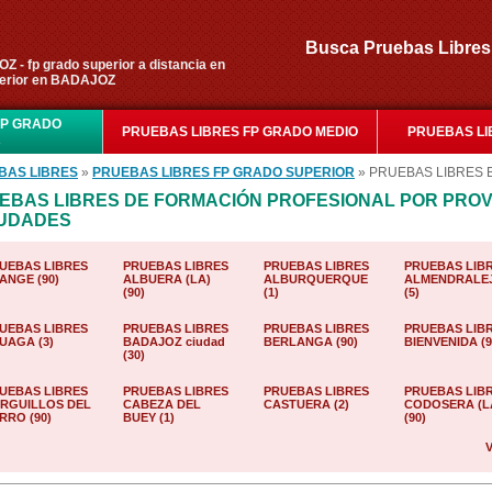
Busca Pruebas Libr
- fp grado superior a distancia en
perior en BADAJOZ
FP GRADO
PRUEBAS LIBRES FP GRADO MEDIO
PRUEBAS LI
R
BAS LIBRES
»
PRUEBAS LIBRES FP GRADO SUPERIOR
» PRUEBAS LIBRES 
EBAS LIBRES DE FORMACIÓN PROFESIONAL POR PROV
IUDADES
UEBAS LIBRES
PRUEBAS LIBRES
PRUEBAS LIBRES
PRUEBAS LIB
ANGE (90)
ALBUERA (LA)
ALBURQUERQUE
ALMENDRALE
(90)
(1)
(5)
UEBAS LIBRES
PRUEBAS LIBRES
PRUEBAS LIBRES
PRUEBAS LIB
UAGA (3)
BADAJOZ ciudad
BERLANGA (90)
BIENVENIDA (9
(30)
UEBAS LIBRES
PRUEBAS LIBRES
PRUEBAS LIBRES
PRUEBAS LIB
RGUILLOS DEL
CABEZA DEL
CASTUERA (2)
CODOSERA (L
RRO (90)
BUEY (1)
(90)
V