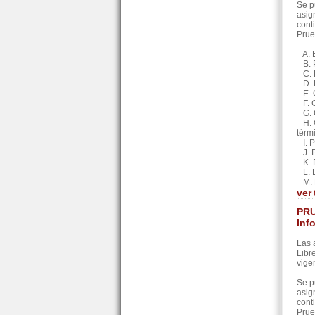
Se p
asig
cont
Prue
A. E
B. P
C. R
D. E
E. C
F. G
G. C
H. G
térm
I. P
J. P
K. F
L. E
M. F
ver
PRU
Inf
Las 
Libr
vige
Se p
asig
cont
Prue