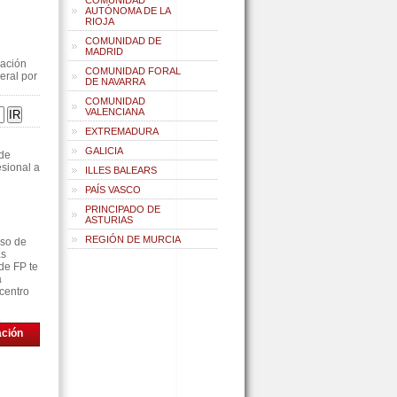
COMUNIDAD
AUTÓNOMA DE LA
RIOJA
COMUNIDAD DE
MADRID
uación
COMUNIDAD FORAL
eral por
DE NAVARRA
COMUNIDAD
VALENCIANA
EXTREMADURA
GALICIA
 de
sional a
ILLES BALEARS
PAÍS VASCO
PRINCIPADO DE
ASTURIAS
REGIÓN DE MURCIA
rso de
as
de FP te
á
centro
ación