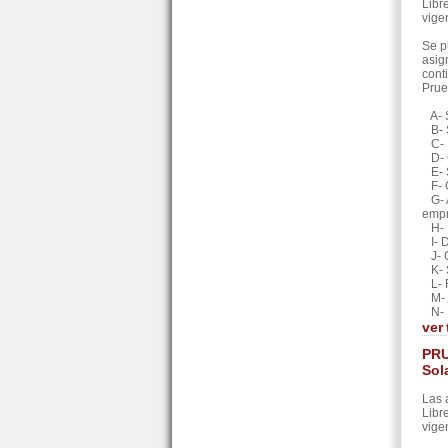
Libr
vige
Se p
asig
cont
Prue
A- S
B- S
C- I
D- C
E- S
F- G
G- A
empr
H- D
I- D
J- C
K- S
L- R
M- F
N- F
ver
PRU
Sol
Las 
Libr
vige