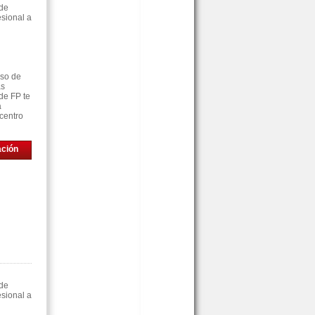
 de
sional a
rso de
as
de FP te
á
centro
ación
 de
sional a