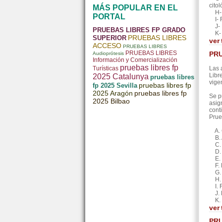
cito
MÁS POPULAR EN EL
H- A
PORTAL
I- F
J- F
PRUEBAS LIBRES FP GRADO
K- S
PRUEBAS LIBRES
SUPERIOR
ver
ACCESO
PRUEBAS LIBRES
PRUEBAS LIBRES
PRU
Audioprótesis
Información y Comercialización
pruebas libres fp
Turísticas
Las 
Libr
2025 Catalunya
pruebas libres
vige
pruebas libres fp
fp 2025 Sevilla
2025 Aragón
pruebas libres fp
Se p
2025 Bilbao
asig
cont
Prue
A. G
B. A
C. O
D. G
E. E
F. E
G. L
H. S
I. F
J. F
K. S
ver
PRU