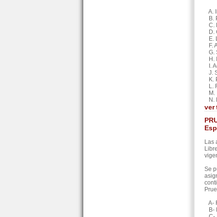
A. I
B. P
C. 
D. G
E. L
F. A
G. S
H. I
I. A
J. S
K. P
L. F
M. E
N. F
ver
PRU
Esp
Las 
Libr
vige
Se p
asig
cont
Prue
A- R
B- R
C- R