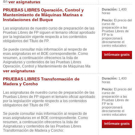
&n
ver asignaturas
PRUEBAS LIBRES Operación, Control y
Duración:
1,400
horas
Mantenimiento de Máquinas Marinas e
Instalaciones del Buque
Precio:
El precio del
curso de
preparación a las
Las asignaturas de nuestro curso de preparación de las
Pruebas Libres de
Pruebas Libres de FP siguen el temario oficial aprobado
FP te lo
por la legislación vigente respecto a los contenidos
proporcionará
obligatorios del Título de FP.
directamente el
centro educativo
Se puede consultar más información al respecto de
esas asignaturas en el BOE correspondiente. Como
Infórmate gratis
resumen, a continuación ofrecemos la lista de
Asignaturas y contenidos de las Pruebas Libres
Operación, Control y Mantenimiento de Máquinas Ma
ver asignaturas
PRUEBAS LIBRES Transformación de
Duración:
1,400
horas
Madera y Corcho
Precio:
El precio del
Las asignaturas de nuestro curso de preparación de las
curso de
Pruebas Libres de FP siguen el temario oficial aprobado
preparación a las
Pruebas Libres de
por la legislación vigente respecto a los contenidos
FP te lo
obligatorios del Título de FP.
proporcionará
directamente el
Se puede consultar más información al respecto de
centro educativo
esas asignaturas en el BOE correspondiente. Como
resumen, a continuación ofrecemos la lista de
Infórmate gratis
Asignaturas y contenidos de las Pruebas Libres
Transformación de Madera y Corcho: