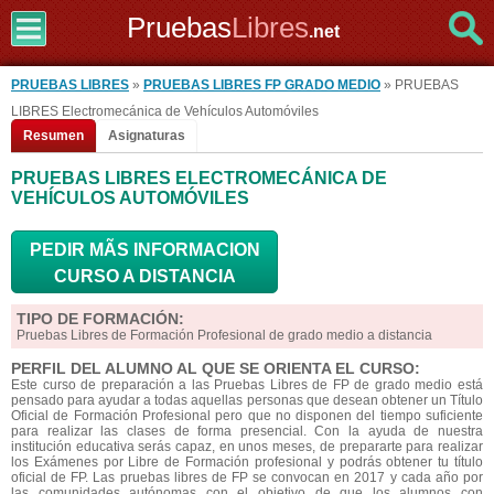
Pruebas
Libres
.net
PRUEBAS LIBRES
»
PRUEBAS LIBRES FP GRADO MEDIO
» PRUEBAS
LIBRES Electromecánica de Vehículos Automóviles
Resumen
Asignaturas
PRUEBAS LIBRES ELECTROMECÁNICA DE
VEHÍCULOS AUTOMÓVILES
PEDIR MÃS INFORMACION
CURSO A DISTANCIA
TIPO DE FORMACIÓN:
Pruebas Libres de Formación Profesional de grado medio a distancia
PERFIL DEL ALUMNO AL QUE SE ORIENTA EL CURSO:
Este curso de preparación a las Pruebas Libres de FP de grado medio está
pensado para ayudar a todas aquellas personas que desean obtener un Título
Oficial de Formación Profesional pero que no disponen del tiempo suficiente
para realizar las clases de forma presencial. Con la ayuda de nuestra
institución educativa serás capaz, en unos meses, de prepararte para realizar
los Exámenes por Libre de Formación profesional y podrás obtener tu título
oficial de FP. Las pruebas libres de FP se convocan en 2017 y cada año por
las comunidades autónomas con el objetivo de que los alumnos con