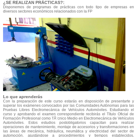
¿SE REALIZAN PRÁCTICAS?:
Disponemos de programas de prácticas con todo tipo de empresas en
diversos sectores económicos relacionados con la FP
Lo que aprenderás
Con la preparación de este curso estarás en disposición de presentarte y
superar los exámenes convocados por las Comunidades Autónomas para las
Pruebas Libres Electromecánica de Vehículos Automóviles. Estudiando el
curso y aprobando el examen correspondiente recibirás el Título Oficial de
Formación Profesional como TÃ¨cnico Medio en Electromecánica de Vehículos
Automóviles. Estos estudios postobligatorios capacitan para realizar
operaciones de mantenimiento, montaje de accesorios y transformaciones en
las áreas de mecánica, hidráulica, neumática y electricidad del sector de
automoción, ajustándose a procedimientos y tiempos establecidos,