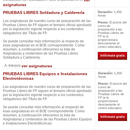
ver
asignaturas
PRUEBAS LIBRES Soldadura y Calderería
Duración:
1,400
horas
Las asignaturas de nuestro curso de preparación de las
Precio:
El precio del
Pruebas Libres de FP siguen el temario oficial aprobado
curso de
por la legislación vigente respecto a los contenidos
preparación a las
obligatorios del Título de FP.
Pruebas Libres de
FP te lo
proporcionará
Se puede consultar más información al respecto de
directamente el
esas asignaturas en el BOE correspondiente. Como
centro educativo
resumen, a continuación ofrecemos la lista de
Asignaturas y contenidos de las Pruebas Libres
Infórmate gratis
Soldadura y Calderería:
A. Interpre
ver asignaturas
PRUEBAS LIBRES Equipos e Instalaciones
Duración:
1,400
horas
Electrotécnicas
Precio:
El precio del
Las asignaturas de nuestro curso de preparación de las
curso de
Pruebas Libres de FP siguen el temario oficial aprobado
preparación a las
Pruebas Libres de
por la legislación vigente respecto a los contenidos
FP te lo
obligatorios del Título de FP.
proporcionará
directamente el
Se puede consultar más información al respecto de
centro educativo
esas asignaturas en el BOE correspondiente. Como
resumen, a continuación ofrecemos la lista de
Infórmate gratis
Asignaturas y contenidos de las Pruebas Libres Equipos
e Instalaciones Electrotécnicas: