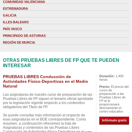
COMUNIDAD VALENCIANA
EXTREMADURA
GALICIA
ILLES BALEARS
PAÍS VASCO
PRINCIPADO DE ASTURIAS
REGIÓN DE MURCIA
OTRAS PRUEBAS LIBRES DE FP QUE TE PUEDEN
INTERESAR
PRUEBAS LIBRES Conducción de
Duración:
1,400
horas
Actividades Físico-Deportivas en el Medio
Natural
Precio:
El precio del
curso de
preparación a las
Las asignaturas de nuestro curso de preparación de las
Pruebas Libres de
Pruebas Libres de FP siguen el temario oficial aprobado
FP te lo
por la legislación vigente respecto a los contenidos
proporcionará
obligatorios del Título de FP.
directamente el
centro educativo
Se puede consultar más información al respecto de
esas asignaturas en el BOE correspondiente. Como
Infórmate gratis
resumen, a continuación ofrecemos la lista de
Asignaturas y contenidos de las Pruebas Libres
Conducción de Actividades Físico-Deportivas en el