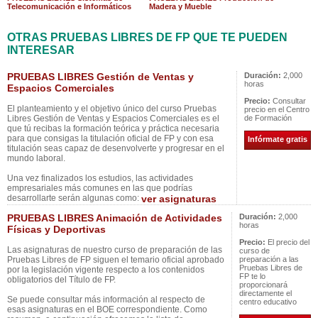
Telecomunicación e Informáticos
Madera y Mueble
OTRAS PRUEBAS LIBRES DE FP QUE TE PUEDEN
INTERESAR
PRUEBAS LIBRES Gestión de Ventas y
Duración:
2,000
horas
Espacios Comerciales
Precio:
Consultar
El planteamiento y el objetivo único del curso Pruebas
precio en el Centro
Libres Gestión de Ventas y Espacios Comerciales es el
de Formación
que tú recibas la formación teórica y práctica necesaria
para que consigas la titulación oficial de FP y con esa
Infórmate gratis
titulación seas capaz de desenvolverte y progresar en el
mundo laboral.
Una vez finalizados los estudios, las actividades
empresariales más comunes en las que podrías
desarrollarte serán algunas como:
ver asignaturas
PRUEBAS LIBRES Animación de Actividades
Duración:
2,000
horas
Físicas y Deportivas
Precio:
El precio del
Las asignaturas de nuestro curso de preparación de las
curso de
Pruebas Libres de FP siguen el temario oficial aprobado
preparación a las
Pruebas Libres de
por la legislación vigente respecto a los contenidos
FP te lo
obligatorios del Título de FP.
proporcionará
directamente el
Se puede consultar más información al respecto de
centro educativo
esas asignaturas en el BOE correspondiente. Como