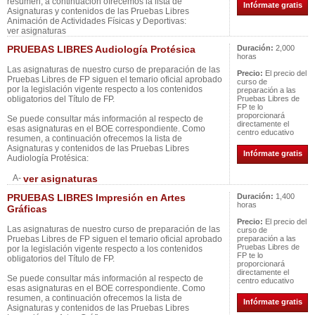
resumen, a continuación ofrecemos la lista de
Infórmate gratis
Asignaturas y contenidos de las Pruebas Libres
Animación de Actividades Físicas y Deportivas:
ver asignaturas
PRUEBAS LIBRES Audiología Protésica
Duración:
2,000
horas
Las asignaturas de nuestro curso de preparación de las
Precio:
El precio del
Pruebas Libres de FP siguen el temario oficial aprobado
curso de
por la legislación vigente respecto a los contenidos
preparación a las
obligatorios del Título de FP.
Pruebas Libres de
FP te lo
proporcionará
Se puede consultar más información al respecto de
directamente el
esas asignaturas en el BOE correspondiente. Como
centro educativo
resumen, a continuación ofrecemos la lista de
Asignaturas y contenidos de las Pruebas Libres
Infórmate gratis
Audiología Protésica:
A-
ver asignaturas
PRUEBAS LIBRES Impresión en Artes
Duración:
1,400
horas
Gráficas
Precio:
El precio del
Las asignaturas de nuestro curso de preparación de las
curso de
Pruebas Libres de FP siguen el temario oficial aprobado
preparación a las
Pruebas Libres de
por la legislación vigente respecto a los contenidos
FP te lo
obligatorios del Título de FP.
proporcionará
directamente el
Se puede consultar más información al respecto de
centro educativo
esas asignaturas en el BOE correspondiente. Como
resumen, a continuación ofrecemos la lista de
Infórmate gratis
Asignaturas y contenidos de las Pruebas Libres