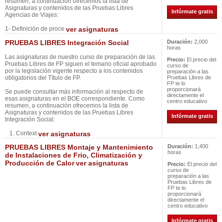
resumen, a continuación ofrecemos la lista de
Asignaturas y contenidos de las Pruebas Libres
Infórmate gratis
Agencias de Viajes:
1- Definición de proce
ver asignaturas
PRUEBAS LIBRES Integración Social
Duración:
2,000
horas
Las asignaturas de nuestro curso de preparación de las
Precio:
El precio del
Pruebas Libres de FP siguen el temario oficial aprobado
curso de
por la legislación vigente respecto a los contenidos
preparación a las
obligatorios del Título de FP.
Pruebas Libres de
FP te lo
proporcionará
Se puede consultar más información al respecto de
directamente el
esas asignaturas en el BOE correspondiente. Como
centro educativo
resumen, a continuación ofrecemos la lista de
Asignaturas y contenidos de las Pruebas Libres
Infórmate gratis
Integración Social:
1. Context
ver asignaturas
PRUEBAS LIBRES Montaje y Mantenimiento
Duración:
1,400
horas
de Instalaciones de Frio, Climatización y
Producción de Calor
ver asignaturas
Precio:
El precio del
curso de
preparación a las
Pruebas Libres de
FP te lo
proporcionará
directamente el
centro educativo
Infórmate gratis