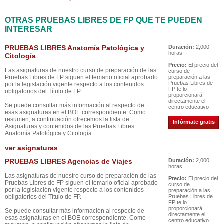
OTRAS PRUEBAS LIBRES DE FP QUE TE PUEDEN
INTERESAR
PRUEBAS LIBRES Anatomía Patológica y
Duración:
2,000
horas
Citología
Precio:
El precio del
Las asignaturas de nuestro curso de preparación de las
curso de
Pruebas Libres de FP siguen el temario oficial aprobado
preparación a las
Pruebas Libres de
por la legislación vigente respecto a los contenidos
FP te lo
obligatorios del Título de FP.
proporcionará
directamente el
Se puede consultar más información al respecto de
centro educativo
esas asignaturas en el BOE correspondiente. Como
resumen, a continuación ofrecemos la lista de
Infórmate gratis
Asignaturas y contenidos de las Pruebas Libres
Anatomía Patológica y Citología:
ver asignaturas
PRUEBAS LIBRES Agencias de Viajes
Duración:
2,000
horas
Las asignaturas de nuestro curso de preparación de las
Precio:
El precio del
Pruebas Libres de FP siguen el temario oficial aprobado
curso de
por la legislación vigente respecto a los contenidos
preparación a las
obligatorios del Título de FP.
Pruebas Libres de
FP te lo
proporcionará
Se puede consultar más información al respecto de
directamente el
esas asignaturas en el BOE correspondiente. Como
centro educativo