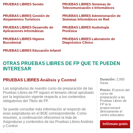
PRUEBAS LIBRES Sonido
PRUEBAS LIBRES Sistemas de
Telecomunicación e Informáticos
PRUEBAS LIBRES Gestión de
PRUEBAS LIBRES Administración de
Alojamientos Turísticos
Sistemas Informáticos en Red
PRUEBAS LIBRES Desarrollo de
PRUEBAS LIBRES Audiología
Aplicaciones Informáticas
Protésica
PRUEBAS LIBRES Higiene
PRUEBAS LIBRES Laboratorio de
Bucodental
Diagnóstico Clínico
PRUEBAS LIBRES Educación Infantil
OTRAS PRUEBAS LIBRES DE FP QUE TE PUEDEN
INTERESAR
PRUEBAS LIBRES Análisis y Control
Duración:
2,000
horas
Las asignaturas de nuestro curso de preparación de las
Precio:
El precio del
Pruebas Libres de FP siguen el temario oficial aprobado
curso de
por la legislación vigente respecto a los contenidos
preparación a las
obligatorios del Título de FP.
Pruebas Libres de
FP te lo
proporcionará
Se puede consultar más información al respecto de
directamente el
esas asignaturas en el BOE correspondiente. Como
centro educativo
resumen, a continuación ofrecemos la lista de
Asignaturas y contenidos de las Pruebas Libres Análisis
Infórmate gratis
y Control: