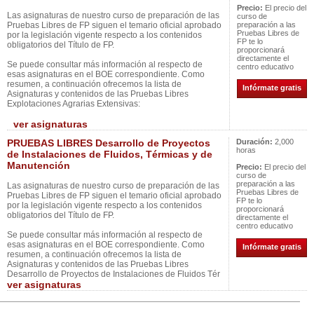
Precio:
El precio del
Las asignaturas de nuestro curso de preparación de las
curso de
Pruebas Libres de FP siguen el temario oficial aprobado
preparación a las
Pruebas Libres de
por la legislación vigente respecto a los contenidos
FP te lo
obligatorios del Título de FP.
proporcionará
directamente el
Se puede consultar más información al respecto de
centro educativo
esas asignaturas en el BOE correspondiente. Como
resumen, a continuación ofrecemos la lista de
Infórmate gratis
Asignaturas y contenidos de las Pruebas Libres
Explotaciones Agrarias Extensivas:
ver asignaturas
PRUEBAS LIBRES Desarrollo de Proyectos
Duración:
2,000
horas
de Instalaciones de Fluidos, Térmicas y de
Manutención
Precio:
El precio del
curso de
preparación a las
Las asignaturas de nuestro curso de preparación de las
Pruebas Libres de
Pruebas Libres de FP siguen el temario oficial aprobado
FP te lo
por la legislación vigente respecto a los contenidos
proporcionará
obligatorios del Título de FP.
directamente el
centro educativo
Se puede consultar más información al respecto de
esas asignaturas en el BOE correspondiente. Como
Infórmate gratis
resumen, a continuación ofrecemos la lista de
Asignaturas y contenidos de las Pruebas Libres
Desarrollo de Proyectos de Instalaciones de Fluidos Tér
ver asignaturas