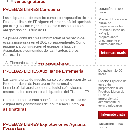
1- M
ver asignaturas
PRUEBAS LIBRES Carrocería
Duración:
1,400
horas
Las asignaturas de nuestro curso de preparación de las
Precio:
El precio del
Pruebas Libres de FP siguen el temario oficial aprobado
curso de
por la legislación vigente respecto a los contenidos
preparación a las
obligatorios del Título de FP.
Pruebas Libres de
FP te lo
proporcionará
Se puede consultar más información al respecto de
directamente el
esas asignaturas en el BOE correspondiente. Como
centro educativo
resumen, a continuación ofrecemos la lista de
Asignaturas y contenidos de las Pruebas Libres
Infórmate gratis
Carrocería:
A- Elementos amovi
ver asignaturas
PRUEBAS LIBRES Auxiliar de Enfermería
Duración:
1,400
horas
Las asignaturas de nuestro curso de preparación de las
Precio:
El precio del
Pruebas Libres de Formación Profesional siguen el
curso de
temario oficial aprobado por la legislación vigente
preparación a las
respecto a los contenidos obligatorios del Título de FP.
Pruebas Libres de
FP te lo
proporcionará
Como resumen, a continuación ofrecemos la lista de
directamente el
Asignaturas y contenidos de las Pruebas Libres
ver
centro educativo
asignaturas
Infórmate gratis
PRUEBAS LIBRES Explotaciones Agrarias
Duración:
1,400
horas
Extensivas