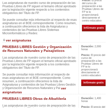
Precio:
El precio
Las asignaturas de nuestro curso de preparación de las
del curso de
Pruebas Libres de FP siguen el temario oficial aprobado
preparación a las
Pruebas Libres de
por la legislación vigente respecto a los contenidos
FP te lo
obligatorios del Título de FP.
proporcionará
directamente el
Se puede consultar más información al respecto de esas
centro educativo
asignaturas en el BOE correspondiente. Como resumen,
a continuación ofrecemos la lista de Asignaturas y
Infórmate gratis
contenidos de las Pruebas Libres Sistemas
Microinformáticos y Redes:
&
ver asignaturas
PRUEBAS LIBRES Gestión y Organización
Duración:
2,000
horas
de Recursos Naturales y Paisajísticos
Precio:
El precio del
Las asignaturas de nuestro curso de preparación de las
curso de
Pruebas Libres de FP siguen el temario oficial aprobado
preparación a las
Pruebas Libres de
por la legislación vigente respecto a los contenidos
FP te lo
obligatorios del Título de FP.
proporcionará
directamente el
Se puede consultar más información al respecto de
centro educativo
esas asignaturas en el BOE correspondiente. Como
resumen, a continuación ofrecemos la lista de
Infórmate gratis
Asignaturas y contenidos de las Pruebas Libres Gestión
y Organización de Recursos Naturales y Pai
ver
asignaturas
PRUEBAS LIBRES Obras de Albañilería
Duración:
1,400
horas
Las asignaturas de nuestro curso de preparación de las
Precio:
El precio del