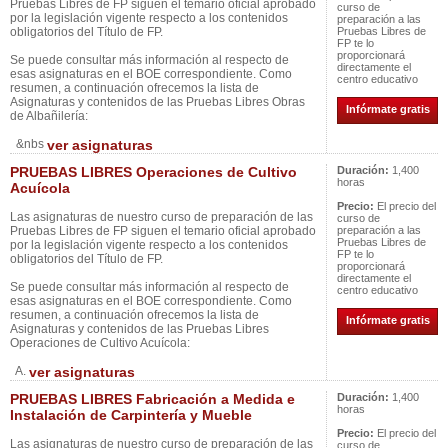
Pruebas Libres de FP siguen el temario oficial aprobado
curso de
por la legislación vigente respecto a los contenidos
preparación a las
obligatorios del Título de FP.
Pruebas Libres de
FP te lo
proporcionará
Se puede consultar más información al respecto de
directamente el
esas asignaturas en el BOE correspondiente. Como
centro educativo
resumen, a continuación ofrecemos la lista de
Asignaturas y contenidos de las Pruebas Libres Obras
Infórmate gratis
de Albañilería:
&nbs
ver asignaturas
PRUEBAS LIBRES Operaciones de Cultivo
Duración:
1,400
horas
Acuícola
Precio:
El precio del
Las asignaturas de nuestro curso de preparación de las
curso de
Pruebas Libres de FP siguen el temario oficial aprobado
preparación a las
Pruebas Libres de
por la legislación vigente respecto a los contenidos
FP te lo
obligatorios del Título de FP.
proporcionará
directamente el
Se puede consultar más información al respecto de
centro educativo
esas asignaturas en el BOE correspondiente. Como
resumen, a continuación ofrecemos la lista de
Infórmate gratis
Asignaturas y contenidos de las Pruebas Libres
Operaciones de Cultivo Acuícola:
A.
ver asignaturas
PRUEBAS LIBRES Fabricación a Medida e
Duración:
1,400
horas
Instalación de Carpintería y Mueble
Precio:
El precio del
Las asignaturas de nuestro curso de preparación de las
curso de