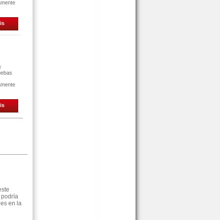
tamente
is
e
uebas
tamente
is
este
 podría
es en la