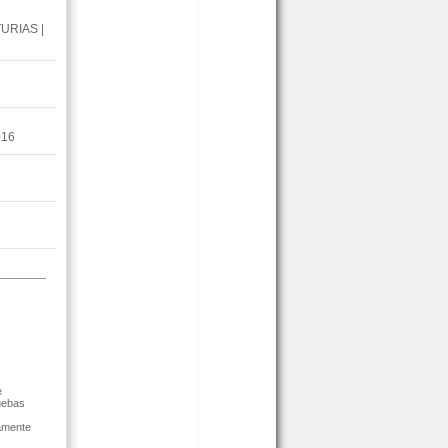
URIAS |
16
e
uebas
tamente