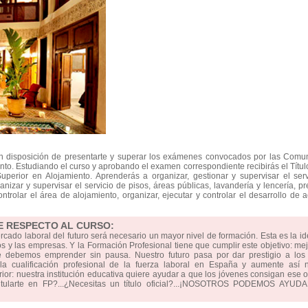
en disposición de presentarte y superar los exámenes convocados por las Comu
o. Estudiando el curso y aprobando el examen correspondiente recibirás el Título
perior en Alojamiento. Aprenderás a organizar, gestionar y supervisar el serv
nizar y supervisar el servicio de pisos, áreas públicas, lavandería y lencería, p
controlar el área de alojamiento, organizar, ejecutar y controlar el desarrollo de 
E RESPECTO AL CURSO:
ercado laboral del futuro será necesario un mayor nivel de formación. Esta es la i
 y las empresas. Y la Formación Profesional tiene que cumplir este objetivo: mej
e debemos emprender sin pausa. Nuestro futuro pasa por dar prestigio a los 
 cualificación profesional de la fuerza laboral en España y aumente así n
erior: nuestra institución educativa quiere ayudar a que los jóvenes consigan ese o
titularte en FP?...¿Necesitas un título oficial?...¡NOSOTROS PODEMOS AYUD