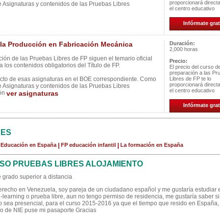
proporcionará direc
e Asignaturas y contenidos de las Pruebas Libres
el centro educativo
Infórmate grat
a Producción en Fabricación Mecánica
Duración:
2,000 horas
ión de las Pruebas Libres de FP siguen el temario oficial
Precio:
 los contenidos obligatorios del Título de FP.
El precio del curso d
preparación a las Pr
ecto de esas asignaturas en el BOE correspondiente. Como
Libres de FP te lo
proporcionará direc
e Asignaturas y contenidos de las Pruebas Libres
el centro educativo
ión
ver asignaturas
Infórmate grat
CES
a Educación en España
|
FP educación infantil
|
La formación en España
SO PRUEBAS LIBRES ALOJAMIENTO
 grado superior a distancia
derecho en Venezuela, soy pareja de un ciudadano español y me gustaría estudiar 
-learning o prueba libre, aun no tengo permiso de residencia, me gustaría saber si
 sea presencial, para el curso 2015-2016 ya que el tiempo que resido en España, 
o de NIE puse mi pasaporte Gracias