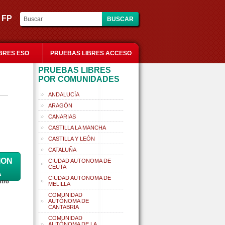
es FP
BRES ESO
PRUEBAS LIBRES ACCESO
PRUEBAS LIBRES
POR COMUNIDADES
ANDALUCÍA
ARAGÓN
CANARIAS
CASTILLA LA MANCHA
CASTILLA Y LEÓN
CATALUÑA
ION
CIUDAD AUTONOMA DE
CEUTA
A
CIUDAD AUTONOMA DE
ntro
MELILLA
COMUNIDAD
AUTÓNOMA DE
CANTABRIA
COMUNIDAD
AUTÓNOMA DE LA