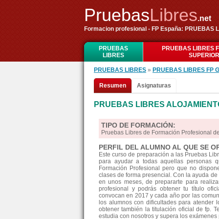
Pruebas
Libres
.net
Formacion profesional - FP España: PRUEBAS 
PRUEBAS
PRUEBAS LIBRES 
LIBRES
SUPERIO
PRUEBAS LIBRES
»
PRUEBAS LIBRES FP 
Resumen
Asignaturas
PRUEBAS LIBRES ALOJAMIENT
TIPO DE FORMACIÓN:
Pruebas Libres de Formación Profesional de
PERFIL DEL ALUMNO AL QUE SE O
Este curso de preparación a las Pruebas Lib
para ayudar a todas aquellas personas qu
Formación Profesional pero que no disponen
clases de forma presencial. Con la ayuda de 
en unos meses, de prepararte para realiz
profesional y podrás obtener tu título ofi
convocan en 2017 y cada año por las comun
los alumnos con dificultades para atender l
obtener también la titulación oficial de fp. 
estudia con nosotros y supera los exámenes p