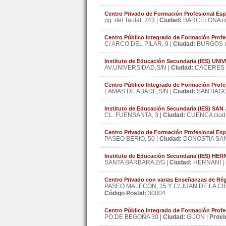
Centro Privado de Formación Profesional Espe
pg. del Taulat, 243 |
Ciudad:
BARCELONA ci
Centro Público Integrado de Formación Prof
C/ ARCO DEL PILAR, 9 |
Ciudad:
BURGOS c
Instituto de Educación Secundaria (IES) U
AV.UNIVERSIDAD,S/N |
Ciudad:
CACERES c
Centro Público Integrado de Formación Pr
LAMAS DE ABADE,S/N |
Ciudad:
SANTIAGO
Instituto de Educación Secundaria (IES) SAN
CL. FUENSANTA, 3 |
Ciudad:
CUENCA ciud
Centro Privado de Formación Profesional E
PASEO BERIO, 50 |
Ciudad:
DONOSTIA SAN
Instituto de Educación Secundaria (IES) HER
SANTA BARBARA Z/G |
Ciudad:
HERNANI |
Centro Privado con varias Enseñanzas de R
PASEO MALECÓN, 15 Y C/ JUAN DE LA CIE
Código Postal:
30004
Centro Público Integrado de Formación Pro
PO.DE BEGOÑA 30 |
Ciudad:
GIJON |
Provi