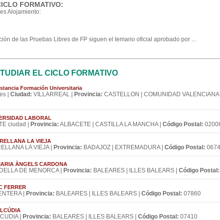
CICLO FORMATIVO:
es Alojamiento:
ón de las Pruebas Libres de FP siguen el temario oficial aprobado por ...
TUDIAR EL CICLO FORMATIVO
stancia Formación Universitaria
es |
Ciudad:
VILLARREAL |
Provincia:
CASTELLON | COMUNIDAD VALENCIANA 
NIVERSIDAD LABORAL
E ciudad |
Provincia:
ALBACETE | CASTILLA LA MANCHA |
Código Postal:
0200
E ORELLANA LA VIEJA
ELLANA LA VIEJA |
Provincia:
BADAJOZ | EXTREMADURA |
Código Postal:
067
IES MARIA ÀNGELS CARDONA
DELLA DE MENORCA |
Provincia:
BALEARES | ILLES BALEARS |
Código Postal:
ARC FERRER
NTERA |
Provincia:
BALEARES | ILLES BALEARS |
Código Postal:
07860
 ALCÚDIA
CUDIA |
Provincia:
BALEARES | ILLES BALEARS |
Código Postal:
07410