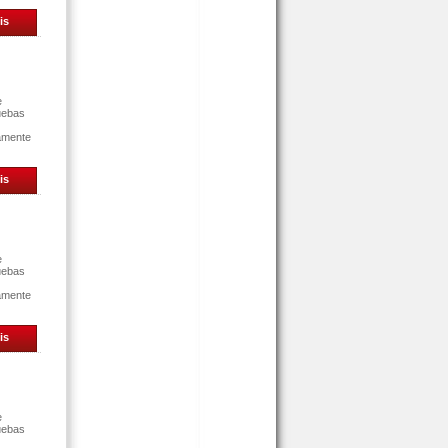
is
e
uebas
tamente
is
e
uebas
tamente
is
e
uebas