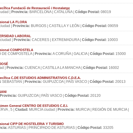
cífica Fundació de Restauració i Hostalatge
udad |
Provincia:
BARCELONA | CATALUÑA |
Código Postal:
08019
esional LA FLORA
iudad |
Provincia:
BURGOS | CASTILLA Y LEÓN |
Código Postal:
09059
NIVERSIDAD LABORAL
iudad |
Provincia:
CACERES | EXTREMADURA |
Código Postal:
10003
ofesional COMPOSTELA
 DE COMPOSTELA |
Provincia:
A CORUÑA | GALICIA |
Código Postal:
15000
 JOSÉ
ad |
Provincia:
CUENCA | CASTILLA LA MANCHA |
Código Postal:
16002
specífica C.DE ESTUDIOS ADMINISTRATIVOS C.D.E.A.
 SEBASTIAN |
Provincia:
GUIPUZCOA | PAÍS VASCO |
Código Postal:
20013
NANI
Provincia:
GUIPUZCOA | PAÍS VASCO |
Código Postal:
20120
égimen General CENTRO DE ESTUDIOS C.E.I.
RVA , 5 |
Ciudad:
MURCIA ciudad |
Provincia:
MURCIA | REGIÓN DE MURCIA |
fesional CIFP DE HOSTELERIA Y TURISMO
ncia:
ASTURIAS | PRINCIPADO DE ASTURIAS |
Código Postal:
33205