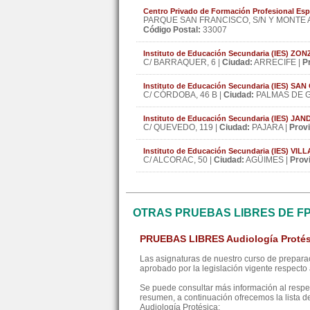
Centro Privado de Formación Profesional
PARQUE SAN FRANCISCO, S/N Y MONTE A
Código Postal:
33007
Instituto de Educación Secundaria (IES) Z
C/ BARRAQUER, 6 |
Ciudad:
ARRECIFE |
P
Instituto de Educación Secundaria (IES) SA
C/ CÓRDOBA, 46 B |
Ciudad:
PALMAS DE G
Instituto de Educación Secundaria (IES) JAN
C/ QUEVEDO, 119 |
Ciudad:
PAJARA |
Provi
Instituto de Educación Secundaria (IES) VI
C/ ALCORAC, 50 |
Ciudad:
AGÜIMES |
Provi
OTRAS PRUEBAS LIBRES DE F
PRUEBAS LIBRES Audiología Protés
Las asignaturas de nuestro curso de preparac
aprobado por la legislación vigente respecto a
Se puede consultar más información al resp
resumen, a continuación ofrecemos la lista d
Audiología Protésica: