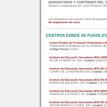
ASIGNATURAS Y CONTENIDO DEL 
Temario y Asignaturas del curso Pruebas Libr
Las asignaturas de nuestro curso de preparaci
Ver asignaturas del curso
CENTROS DONDE SE PUEDE ES
Centro Privado de Formación Profesional a Di
Preparación a Distancia de las Pruebas Libr
Código Postal:
41013
Instituto de Educación Secundaria (IES) U
AV. DE LA MANCHA, S/N |
Ciudad:
ALBACET
Instituto de Educación Secundaria (IES) D
CERRO DE LA HERRERIA S/N |
Ciudad:
OR
Instituto de Educación Secundaria (IES) 
RONDA DE BALEARS, S/N |
Ciudad:
CIUTA
Instituto de Educación Secundaria (IES) M
AVINGUDA 8 D’AGOST, 90 |
Ciudad:
FORME
Instituto de Educación Secundaria (IES) IES
ANTONI MARIA ALCOVER, S/N |
Ciudad:
AL