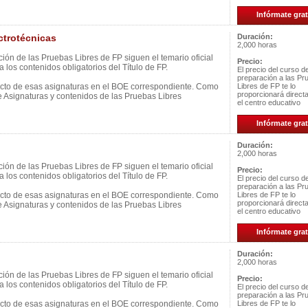
Infórmate grat
trotécnicas
Duración:
2,000 horas
ión de las Pruebas Libres de FP siguen el temario oficial
Precio:
 los contenidos obligatorios del Título de FP.
El precio del curso d
preparación a las Pr
ecto de esas asignaturas en el BOE correspondiente. Como
Libres de FP te lo
proporcionará direc
e Asignaturas y contenidos de las Pruebas Libres
el centro educativo
Infórmate grat
Duración:
2,000 horas
ión de las Pruebas Libres de FP siguen el temario oficial
Precio:
 los contenidos obligatorios del Título de FP.
El precio del curso d
preparación a las Pr
ecto de esas asignaturas en el BOE correspondiente. Como
Libres de FP te lo
proporcionará direc
e Asignaturas y contenidos de las Pruebas Libres
el centro educativo
Infórmate grat
Duración:
2,000 horas
ión de las Pruebas Libres de FP siguen el temario oficial
Precio:
 los contenidos obligatorios del Título de FP.
El precio del curso d
preparación a las Pr
ecto de esas asignaturas en el BOE correspondiente. Como
Libres de FP te lo