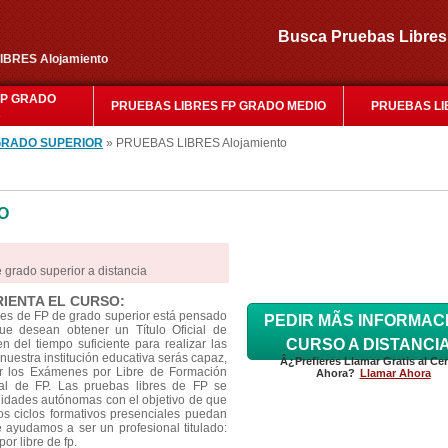
Busca Pruebas Libr
LIBRES Alojamiento
FP GRADO
PRUEBAS LIBRES FP GRADO MEDIO
PRUEBAS LI
R
GRADO SUPERIOR
» PRUEBAS LIBRES Alojamiento
O
 grado superior a distancia
RIENTA EL CURSO:
res de FP de grado superior está pensado
PEDIR MÃS INFORMAC
e desean obtener un Título Oficial de
CURSO A DISTANCI
 del tiempo suficiente para realizar las
nuestra institución educativa serás capaz,
Â¿Prefieres Llamar Gratis al Ce
ar los Exámenes por Libre de Formación
Ahora?
Llamar Ahora
cial de FP. Las pruebas libres de FP se
idades autónomas con el objetivo de que
os ciclos formativos presenciales puedan
Te ayudamos a ser un profesional titulado:
or libre de fp.