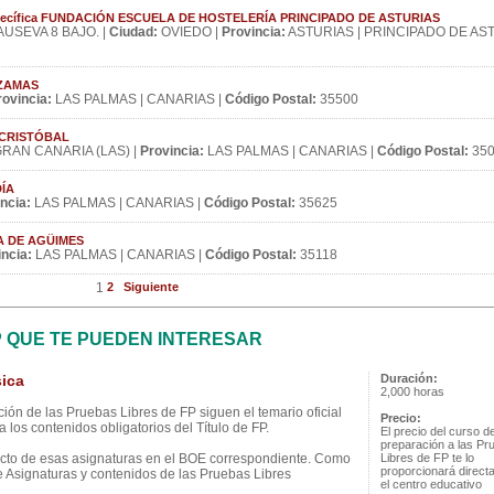
 Específica FUNDACIÓN ESCUELA DE HOSTELERÍA PRINCIPADO DE ASTURIAS
USEVA 8 BAJO. |
Ciudad:
OVIEDO |
Provincia:
ASTURIAS | PRINCIPADO DE AST
ONZAMAS
rovincia:
LAS PALMAS | CANARIAS |
Código Postal:
35500
N CRISTÓBAL
RAN CANARIA (LAS) |
Provincia:
LAS PALMAS | CANARIAS |
Código Postal:
350
DÍA
ncia:
LAS PALMAS | CANARIAS |
Código Postal:
35625
LLA DE AGÜIMES
ncia:
LAS PALMAS | CANARIAS |
Código Postal:
35118
1
2
Siguiente
P QUE TE PUEDEN INTERESAR
ica
Duración:
2,000 horas
ión de las Pruebas Libres de FP siguen el temario oficial
Precio:
 los contenidos obligatorios del Título de FP.
El precio del curso d
preparación a las Pr
ecto de esas asignaturas en el BOE correspondiente. Como
Libres de FP te lo
proporcionará direc
e Asignaturas y contenidos de las Pruebas Libres
el centro educativo