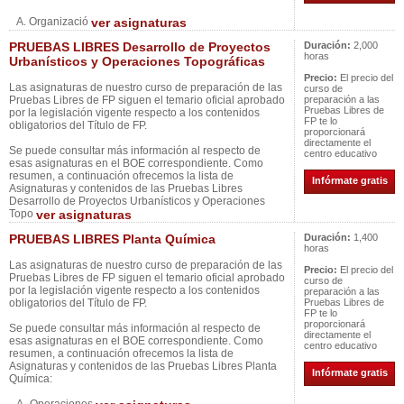
A. Organizació
ver asignaturas
PRUEBAS LIBRES Desarrollo de Proyectos
Duración:
2,000
horas
Urbanísticos y Operaciones Topográficas
Precio:
El precio del
Las asignaturas de nuestro curso de preparación de las
curso de
Pruebas Libres de FP siguen el temario oficial aprobado
preparación a las
Pruebas Libres de
por la legislación vigente respecto a los contenidos
FP te lo
obligatorios del Título de FP.
proporcionará
directamente el
Se puede consultar más información al respecto de
centro educativo
esas asignaturas en el BOE correspondiente. Como
resumen, a continuación ofrecemos la lista de
Infórmate gratis
Asignaturas y contenidos de las Pruebas Libres
Desarrollo de Proyectos Urbanísticos y Operaciones
Topo
ver asignaturas
PRUEBAS LIBRES Planta Química
Duración:
1,400
horas
Las asignaturas de nuestro curso de preparación de las
Precio:
El precio del
Pruebas Libres de FP siguen el temario oficial aprobado
curso de
por la legislación vigente respecto a los contenidos
preparación a las
obligatorios del Título de FP.
Pruebas Libres de
FP te lo
proporcionará
Se puede consultar más información al respecto de
directamente el
esas asignaturas en el BOE correspondiente. Como
centro educativo
resumen, a continuación ofrecemos la lista de
Asignaturas y contenidos de las Pruebas Libres Planta
Infórmate gratis
Química: