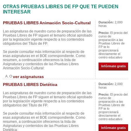
OTRAS PRUEBAS LIBRES DE FP QUE TE PUEDEN
INTERESAR
PRUEBAS LIBRES Animación Socio-Cultural
Duración:
2,000
horas
Las asignaturas de nuestro curso de preparación de las
Precio:
El precio del
Pruebas Libres de FP siguen el temario oficial aprobado
curso de
por la legislación vigente respecto a los contenidos
preparación a las
obligatorios del Título de FP.
Pruebas Libres de
FP te lo
proporcionará
Se puede consultar más información al respecto de
directamente el
esas asignaturas en el BOE correspondiente. Como
centro educativo
resumen, a continuación ofrecemos la lista de
Asignaturas y contenidos de las Pruebas Libres
Infórmate gratis
Animación Socio-Cultural:
A. O
ver asignaturas
PRUEBAS LIBRES Dietética
Duración:
2,000
horas
Las asignaturas de nuestro curso de preparación de las
Precio:
El precio del
Pruebas Libres de FP siguen el temario oficial aprobado
curso de
por la legislación vigente respecto a los contenidos
preparación a las
obligatorios del Título de FP.
Pruebas Libres de
FP te lo
proporcionará
Se puede consultar más información al respecto de
directamente el
esas asignaturas en el BOE correspondiente. Como
centro educativo
resumen, a continuación ofrecemos la lista de
Asignaturas y contenidos de las Pruebas Libres
Infórmate gratis
Dietética: