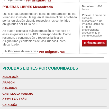
A- Operaciones
ver asignaturas
PRUEBAS LIBRES Mecanizado
Duración:
1,400
horas
Las asignaturas de nuestro curso de preparación de las
Precio:
El precio del
Pruebas Libres de FP siguen el temario oficial aprobado
curso de
por la legislación vigente respecto a los contenidos
preparación a las
obligatorios del Título de FP.
Pruebas Libres de
FP te lo
proporcionará
Se puede consultar más información al respecto de
directamente el
esas asignaturas en el BOE correspondiente. Como
centro educativo
resumen, a continuación ofrecemos la lista de
Asignaturas y contenidos de las Pruebas Libres
Infórmate gratis
Mecanizado:
A- Procesos de mecaniza
ver asignaturas
PRUEBAS LIBRES POR COMUNIDADES
ANDALUCÍA
ARAGÓN
CANARIAS
CASTILLA LA MANCHA
CASTILLA Y LEÓN
CATALUÑA