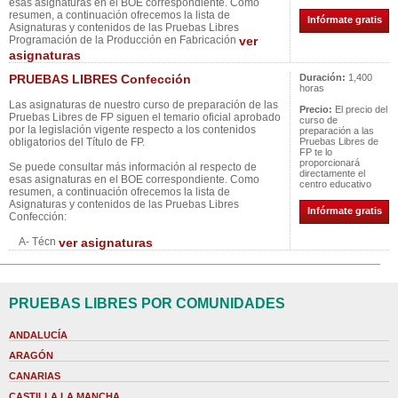
esas asignaturas en el BOE correspondiente. Como
resumen, a continuación ofrecemos la lista de
Infórmate gratis
Asignaturas y contenidos de las Pruebas Libres
Programación de la Producción en Fabricación
ver
asignaturas
PRUEBAS LIBRES Confección
Duración:
1,400
horas
Las asignaturas de nuestro curso de preparación de las
Precio:
El precio del
Pruebas Libres de FP siguen el temario oficial aprobado
curso de
por la legislación vigente respecto a los contenidos
preparación a las
obligatorios del Título de FP.
Pruebas Libres de
FP te lo
proporcionará
Se puede consultar más información al respecto de
directamente el
esas asignaturas en el BOE correspondiente. Como
centro educativo
resumen, a continuación ofrecemos la lista de
Asignaturas y contenidos de las Pruebas Libres
Infórmate gratis
Confección:
A- Técn
ver asignaturas
PRUEBAS LIBRES POR COMUNIDADES
ANDALUCÍA
ARAGÓN
CANARIAS
CASTILLA LA MANCHA