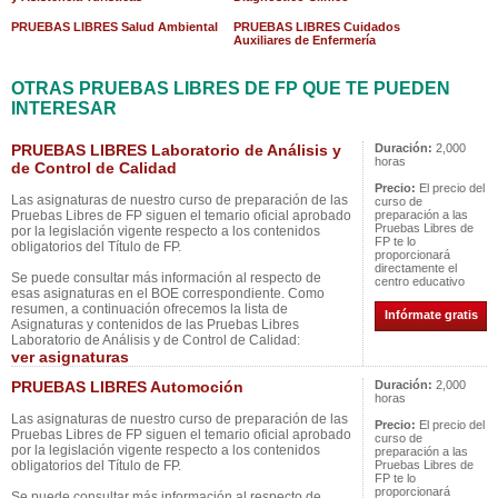
PRUEBAS LIBRES Salud Ambiental
PRUEBAS LIBRES Cuidados
Auxiliares de Enfermería
OTRAS PRUEBAS LIBRES DE FP QUE TE PUEDEN
INTERESAR
PRUEBAS LIBRES Laboratorio de Análisis y
Duración:
2,000
horas
de Control de Calidad
Precio:
El precio del
Las asignaturas de nuestro curso de preparación de las
curso de
Pruebas Libres de FP siguen el temario oficial aprobado
preparación a las
Pruebas Libres de
por la legislación vigente respecto a los contenidos
FP te lo
obligatorios del Título de FP.
proporcionará
directamente el
Se puede consultar más información al respecto de
centro educativo
esas asignaturas en el BOE correspondiente. Como
resumen, a continuación ofrecemos la lista de
Infórmate gratis
Asignaturas y contenidos de las Pruebas Libres
Laboratorio de Análisis y de Control de Calidad:
ver asignaturas
PRUEBAS LIBRES Automoción
Duración:
2,000
horas
Las asignaturas de nuestro curso de preparación de las
Precio:
El precio del
Pruebas Libres de FP siguen el temario oficial aprobado
curso de
por la legislación vigente respecto a los contenidos
preparación a las
obligatorios del Título de FP.
Pruebas Libres de
FP te lo
proporcionará
Se puede consultar más información al respecto de