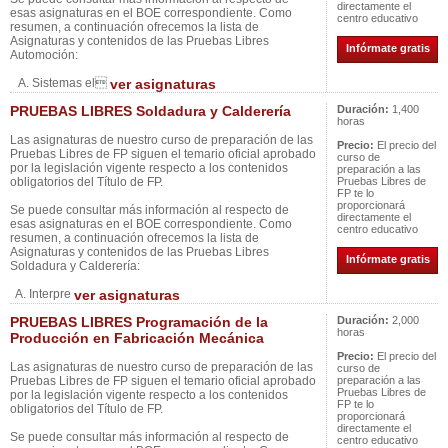
directamente el
esas asignaturas en el BOE correspondiente. Como
centro educativo
resumen, a continuación ofrecemos la lista de
Asignaturas y contenidos de las Pruebas Libres
Infórmate gratis
Automoción:
A. Sistemas el
ver asignaturas
PRUEBAS LIBRES Soldadura y Calderería
Duración:
1,400
horas
Las asignaturas de nuestro curso de preparación de las
Precio:
El precio del
Pruebas Libres de FP siguen el temario oficial aprobado
curso de
por la legislación vigente respecto a los contenidos
preparación a las
obligatorios del Título de FP.
Pruebas Libres de
FP te lo
proporcionará
Se puede consultar más información al respecto de
directamente el
esas asignaturas en el BOE correspondiente. Como
centro educativo
resumen, a continuación ofrecemos la lista de
Asignaturas y contenidos de las Pruebas Libres
Infórmate gratis
Soldadura y Calderería:
A. Interpre
ver asignaturas
PRUEBAS LIBRES Programación de la
Duración:
2,000
horas
Producción en Fabricación Mecánica
Precio:
El precio del
Las asignaturas de nuestro curso de preparación de las
curso de
Pruebas Libres de FP siguen el temario oficial aprobado
preparación a las
Pruebas Libres de
por la legislación vigente respecto a los contenidos
FP te lo
obligatorios del Título de FP.
proporcionará
directamente el
Se puede consultar más información al respecto de
centro educativo