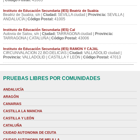
|
Código Postal:
41003
Instituto de Educación Secundaria (IES) Beatriz de Suabia
Beatriz de Suabia, s/n |
Ciudad:
SEVILLA ciudad |
Provincia:
SEVILLA |
ANDALUCÍA |
Código Postal:
41005
Instituto de Educación Secundaria (IES) Cal
Autovia de Salou, s/n |
Ciudad:
TARRAGONA ciudad |
Provincia:
TARRAGONA | CATALUÑA |
Código Postal:
43006
Instituto de Educación Secundaria (IES) RAMON Y CAJAL
CIRCUNVALACION 22.BO.DELICIAS |
Ciudad:
VALLADOLID ciudad |
Provincia:
VALLADOLID | CASTILLA Y LEÓN |
Código Postal:
47013
PRUEBAS LIBRES POR COMUNIDADES
ANDALUCÍA
ARAGÓN
CANARIAS
CASTILLA LA MANCHA
CASTILLA Y LEÓN
CATALUÑA
CIUDAD AUTONOMA DE CEUTA
CIUDAD AUTONOMA DE MELILLA