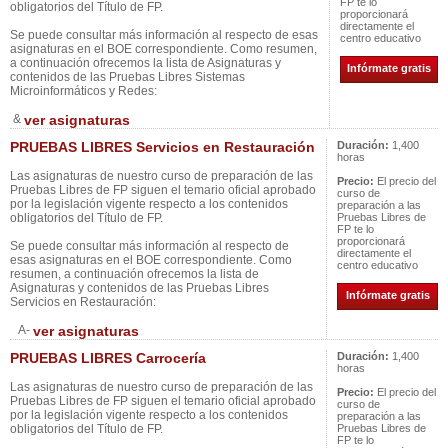
FP te lo
obligatorios del Título de FP.
proporcionará
directamente el
Se puede consultar más información al respecto de esas
centro educativo
asignaturas en el BOE correspondiente. Como resumen,
a continuación ofrecemos la lista de Asignaturas y
Infórmate gratis
contenidos de las Pruebas Libres Sistemas
Microinformáticos y Redes:
&
ver asignaturas
PRUEBAS LIBRES Servicios en Restauración
Duración:
1,400
horas
Las asignaturas de nuestro curso de preparación de las
Precio:
El precio del
Pruebas Libres de FP siguen el temario oficial aprobado
curso de
por la legislación vigente respecto a los contenidos
preparación a las
obligatorios del Título de FP.
Pruebas Libres de
FP te lo
proporcionará
Se puede consultar más información al respecto de
directamente el
esas asignaturas en el BOE correspondiente. Como
centro educativo
resumen, a continuación ofrecemos la lista de
Asignaturas y contenidos de las Pruebas Libres
Infórmate gratis
Servicios en Restauración:
A-
ver asignaturas
PRUEBAS LIBRES Carrocería
Duración:
1,400
horas
Las asignaturas de nuestro curso de preparación de las
Precio:
El precio del
Pruebas Libres de FP siguen el temario oficial aprobado
curso de
por la legislación vigente respecto a los contenidos
preparación a las
obligatorios del Título de FP.
Pruebas Libres de
FP te lo