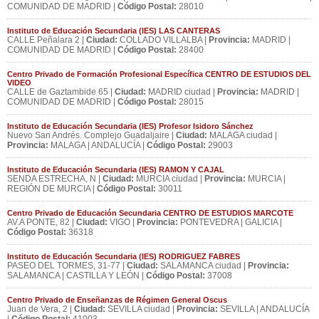
COMUNIDAD DE MADRID |
Código Postal:
28010
Instituto de Educación Secundaria (IES) LAS CANTERAS
CALLE Peñalara 2 |
Ciudad:
COLLADO VILLALBA |
Provincia:
MADRID |
COMUNIDAD DE MADRID |
Código Postal:
28400
Centro Privado de Formación Profesional Específica CENTRO DE ESTUDIOS DEL
VIDEO
CALLE de Gaztambide 65 |
Ciudad:
MADRID ciudad |
Provincia:
MADRID |
COMUNIDAD DE MADRID |
Código Postal:
28015
Instituto de Educación Secundaria (IES) Profesor Isidoro Sánchez
Nuevo San Andrés. Complejo Guadaljaire |
Ciudad:
MALAGA ciudad |
Provincia:
MALAGA | ANDALUCÍA |
Código Postal:
29003
Instituto de Educación Secundaria (IES) RAMON Y CAJAL
SENDA ESTRECHA, N |
Ciudad:
MURCIA ciudad |
Provincia:
MURCIA |
REGIÓN DE MURCIA |
Código Postal:
30011
Centro Privado de Educación Secundaria CENTRO DE ESTUDIOS MARCOTE
AV.A PONTE, 82 |
Ciudad:
VIGO |
Provincia:
PONTEVEDRA | GALICIA |
Código Postal:
36318
Instituto de Educación Secundaria (IES) RODRIGUEZ FABRES
PASEO DEL TORMES, 31-77 |
Ciudad:
SALAMANCA ciudad |
Provincia:
SALAMANCA | CASTILLA Y LEÓN |
Código Postal:
37008
Centro Privado de Enseñanzas de Régimen General Oscus
Juan de Vera, 2 |
Ciudad:
SEVILLA ciudad |
Provincia:
SEVILLA | ANDALUCÍA