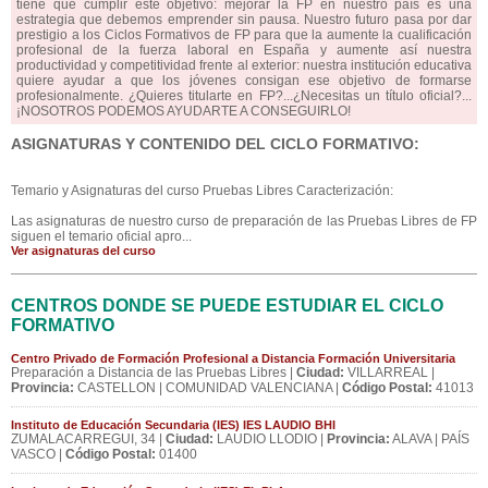
tiene que cumplir este objetivo: mejorar la FP en nuestro país es una
estrategia que debemos emprender sin pausa. Nuestro futuro pasa por dar
prestigio a los Ciclos Formativos de FP para que la aumente la cualificación
profesional de la fuerza laboral en España y aumente así nuestra
productividad y competitividad frente al exterior: nuestra institución educativa
quiere ayudar a que los jóvenes consigan ese objetivo de formarse
profesionalmente. ¿Quieres titularte en FP?...¿Necesitas un título oficial?...
¡NOSOTROS PODEMOS AYUDARTE A CONSEGUIRLO!
ASIGNATURAS Y CONTENIDO DEL CICLO FORMATIVO:
Temario y Asignaturas del curso Pruebas Libres Caracterización:
Las asignaturas de nuestro curso de preparación de las Pruebas Libres de FP
siguen el temario oficial apro...
Ver asignaturas del curso
CENTROS DONDE SE PUEDE ESTUDIAR EL CICLO
FORMATIVO
Centro Privado de Formación Profesional a Distancia Formación Universitaria
Preparación a Distancia de las Pruebas Libres |
Ciudad:
VILLARREAL |
Provincia:
CASTELLON | COMUNIDAD VALENCIANA |
Código Postal:
41013
Instituto de Educación Secundaria (IES) IES LAUDIO BHI
ZUMALACARREGUI, 34 |
Ciudad:
LAUDIO LLODIO |
Provincia:
ALAVA | PAÍS
VASCO |
Código Postal:
01400