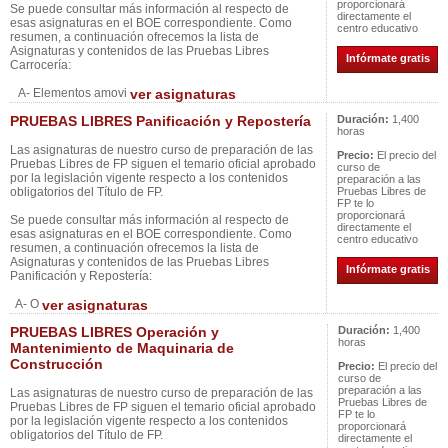
proporcionará
Se puede consultar más información al respecto de
directamente el
esas asignaturas en el BOE correspondiente. Como
centro educativo
resumen, a continuación ofrecemos la lista de
Asignaturas y contenidos de las Pruebas Libres
Infórmate gratis
Carrocería:
A- Elementos amovi
ver asignaturas
PRUEBAS LIBRES Panificación y Repostería
Duración:
1,400
horas
Las asignaturas de nuestro curso de preparación de las
Precio:
El precio del
Pruebas Libres de FP siguen el temario oficial aprobado
curso de
por la legislación vigente respecto a los contenidos
preparación a las
obligatorios del Título de FP.
Pruebas Libres de
FP te lo
proporcionará
Se puede consultar más información al respecto de
directamente el
esas asignaturas en el BOE correspondiente. Como
centro educativo
resumen, a continuación ofrecemos la lista de
Asignaturas y contenidos de las Pruebas Libres
Infórmate gratis
Panificación y Repostería:
A- O
ver asignaturas
PRUEBAS LIBRES Operación y
Duración:
1,400
horas
Mantenimiento de Maquinaria de
Construcción
Precio:
El precio del
curso de
preparación a las
Las asignaturas de nuestro curso de preparación de las
Pruebas Libres de
Pruebas Libres de FP siguen el temario oficial aprobado
FP te lo
por la legislación vigente respecto a los contenidos
proporcionará
obligatorios del Título de FP.
directamente el