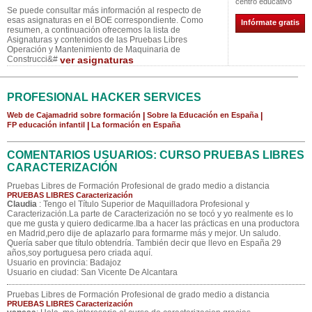
centro educativo
Se puede consultar más información al respecto de
esas asignaturas en el BOE correspondiente. Como
Infórmate gratis
resumen, a continuación ofrecemos la lista de
Asignaturas y contenidos de las Pruebas Libres
Operación y Mantenimiento de Maquinaria de
Construcci&#
ver asignaturas
PROFESIONAL HACKER SERVICES
Web de Cajamadrid sobre formación
|
Sobre la Educación en España
|
FP educación infantil
|
La formación en España
COMENTARIOS USUARIOS: CURSO PRUEBAS LIBRES
CARACTERIZACIÓN
Pruebas Libres de Formación Profesional de grado medio a distancia
PRUEBAS LIBRES Caracterización
Claudia
: Tengo el Título Superior de Maquilladora Profesional y
Caracterización.La parte de Caracterización no se tocó y yo realmente es lo
que me gusta y quiero dedicarme.Iba a hacer las prácticas en una productora
en Madrid,pero dije de aplazarlo para formarme más y mejor. Un saludo.
Quería saber que título obtendría. También decir que llevo en España 29
años,soy portuguesa pero criada aquí.
Usuario en provincia: Badajoz
Usuario en ciudad: San Vicente De Alcantara
Pruebas Libres de Formación Profesional de grado medio a distancia
PRUEBAS LIBRES Caracterización