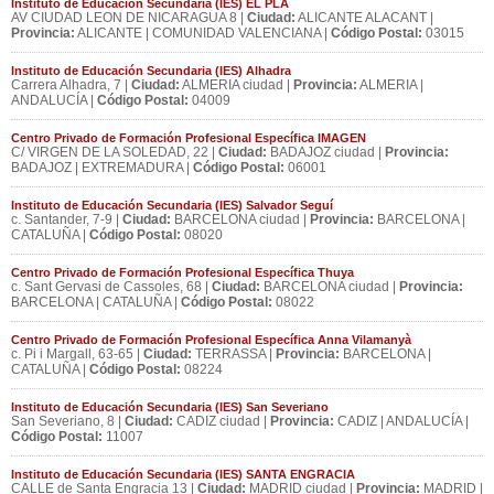
Instituto de Educación Secundaria (IES) EL PLA
AV CIUDAD LEON DE NICARAGUA 8 |
Ciudad:
ALICANTE ALACANT |
Provincia:
ALICANTE | COMUNIDAD VALENCIANA |
Código Postal:
03015
Instituto de Educación Secundaria (IES) Alhadra
Carrera Alhadra, 7 |
Ciudad:
ALMERIA ciudad |
Provincia:
ALMERIA |
ANDALUCÍA |
Código Postal:
04009
Centro Privado de Formación Profesional Específica IMAGEN
C/ VIRGEN DE LA SOLEDAD, 22 |
Ciudad:
BADAJOZ ciudad |
Provincia:
BADAJOZ | EXTREMADURA |
Código Postal:
06001
Instituto de Educación Secundaria (IES) Salvador Seguí
c. Santander, 7-9 |
Ciudad:
BARCELONA ciudad |
Provincia:
BARCELONA |
CATALUÑA |
Código Postal:
08020
Centro Privado de Formación Profesional Específica Thuya
c. Sant Gervasi de Cassoles, 68 |
Ciudad:
BARCELONA ciudad |
Provincia:
BARCELONA | CATALUÑA |
Código Postal:
08022
Centro Privado de Formación Profesional Específica Anna Vilamanyà
c. Pi i Margall, 63-65 |
Ciudad:
TERRASSA |
Provincia:
BARCELONA |
CATALUÑA |
Código Postal:
08224
Instituto de Educación Secundaria (IES) San Severiano
San Severiano, 8 |
Ciudad:
CADIZ ciudad |
Provincia:
CADIZ | ANDALUCÍA |
Código Postal:
11007
Instituto de Educación Secundaria (IES) SANTA ENGRACIA
CALLE de Santa Engracia 13 |
Ciudad:
MADRID ciudad |
Provincia:
MADRID |