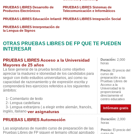
PRUEBAS LIBRES Desarrollo de
PRUEBAS LIBRES Sistemas de
Productos Electrónicos
Telecomunicación e Informáticos
PRUEBAS LIBRES Educación Infantil
PRUEBAS LIBRES Integración Social
PRUEBAS LIBRES Interpretación de
la Lengua de Signos
OTRAS PRUEBAS LIBRES DE FP QUE TE PUEDEN
INTERESAR
PRUEBAS LIBRES Acceso a la Universidad
Duración:
2,000
horas
Mayores de 25 años
La fase general de la prueba tendrá como objetivo
Precio:
El precio del
apreciar la madurez e idoneidad de los candidatos para
curso de
seguir con éxito estudios universitarios, así como su
preparación a las
Pruebas Libres de
capacidad de razonamiento y de expresión escrita y
Acceso a la
comprenderá tres ejercicios referidos a los siguientes
Universidad te lo
ámbitos:
proporcionará
directamente el
1- Comentario de texto
centro educativo
2- Lengua castellana
3- Lengua extranjera ( a elegir entre alemán, francés,
Infórmate gratis
inglés, italiano
ver asignaturas
PRUEBAS LIBRES Automoción
Duración:
2,000
horas
Las asignaturas de nuestro curso de preparación de las
Precio:
El precio del
Pruebas Libres de FP siguen el temario oficial aprobado
curso de