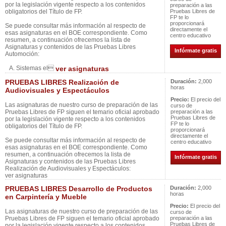
por la legislación vigente respecto a los contenidos
preparación a las
obligatorios del Título de FP.
Pruebas Libres de
FP te lo
proporcionará
Se puede consultar más información al respecto de
directamente el
esas asignaturas en el BOE correspondiente. Como
centro educativo
resumen, a continuación ofrecemos la lista de
Asignaturas y contenidos de las Pruebas Libres
Infórmate gratis
Automoción:
A. Sistemas el
ver asignaturas
PRUEBAS LIBRES Realización de
Duración:
2,000
horas
Audiovisuales y Espectáculos
Precio:
El precio del
Las asignaturas de nuestro curso de preparación de las
curso de
Pruebas Libres de FP siguen el temario oficial aprobado
preparación a las
Pruebas Libres de
por la legislación vigente respecto a los contenidos
FP te lo
obligatorios del Título de FP.
proporcionará
directamente el
Se puede consultar más información al respecto de
centro educativo
esas asignaturas en el BOE correspondiente. Como
resumen, a continuación ofrecemos la lista de
Infórmate gratis
Asignaturas y contenidos de las Pruebas Libres
Realización de Audiovisuales y Espectáculos:
ver asignaturas
PRUEBAS LIBRES Desarrollo de Productos
Duración:
2,000
horas
en Carpintería y Mueble
Precio:
El precio del
Las asignaturas de nuestro curso de preparación de las
curso de
Pruebas Libres de FP siguen el temario oficial aprobado
preparación a las
Pruebas Libres de
por la legislación vigente respecto a los contenidos