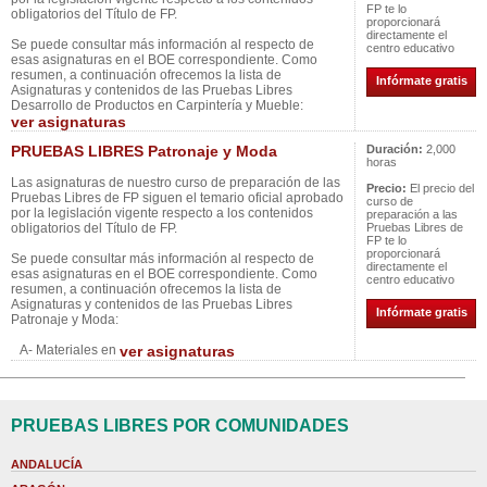
FP te lo
obligatorios del Título de FP.
proporcionará
directamente el
Se puede consultar más información al respecto de
centro educativo
esas asignaturas en el BOE correspondiente. Como
resumen, a continuación ofrecemos la lista de
Infórmate gratis
Asignaturas y contenidos de las Pruebas Libres
Desarrollo de Productos en Carpintería y Mueble:
ver asignaturas
PRUEBAS LIBRES Patronaje y Moda
Duración:
2,000
horas
Las asignaturas de nuestro curso de preparación de las
Precio:
El precio del
Pruebas Libres de FP siguen el temario oficial aprobado
curso de
por la legislación vigente respecto a los contenidos
preparación a las
obligatorios del Título de FP.
Pruebas Libres de
FP te lo
proporcionará
Se puede consultar más información al respecto de
directamente el
esas asignaturas en el BOE correspondiente. Como
centro educativo
resumen, a continuación ofrecemos la lista de
Asignaturas y contenidos de las Pruebas Libres
Infórmate gratis
Patronaje y Moda:
A- Materiales en
ver asignaturas
PRUEBAS LIBRES POR COMUNIDADES
ANDALUCÍA