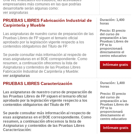
Una vez finalizados los estudios, las actividades
empresariales más comunes en las que podrías
desarrollarte serán algunas como:
ver asignaturas
PRUEBAS LIBRES Fabricación Industrial de
Duración:
1,400
horas
Carpintería y Mueble
Precio:
El precio
Las asignaturas de nuestro curso de preparación de las
del curso de
Pruebas Libres de FP siguen el temario oficial
preparación a las
Pruebas Libres de
aprobado por la legislación vigente respecto a los
FP te lo
contenidos obligatorios del Título de FP.
proporcionará
directamente el
Se puede consultar más información al respecto de
centro educativo
esas asignaturas en el BOE correspondiente. Como
resumen, a continuación ofrecemos la lista de
Infórmate gratis
Asignaturas y contenidos de las Pruebas Libres
Fabricación Industrial de Carpintería y Mueble:
ver asignaturas
PRUEBAS LIBRES Caracterización
Duración:
1,400
horas
Las asignaturas de nuestro curso de preparación de
Precio:
El precio
las Pruebas Libres de FP siguen el temario oficial
del curso de
aprobado por la legislación vigente respecto a los
preparación a las
contenidos obligatorios del Título de FP.
Pruebas Libres de
FP te lo
proporcionará
Se puede consultar más información al respecto de
directamente el
esas asignaturas en el BOE correspondiente. Como
centro educativo
resumen, a continuación ofrecemos la lista de
Asignaturas y contenidos de las Pruebas Libres
Infórmate gratis
Caracterización: