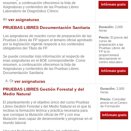
resumen, a continuación ofrecemos la lista de
Infórmate gratis
Asignaturas y contenidos de las Pruebas Libres
Laboratorio de Diagnóstico Clínico:
&n
ver asignaturas
PRUEBAS LIBRES Documentación Sanitaria
Duración:
2,000
horas
Las asignaturas de nuestro curso de preparación de las
Precio:
El precio del
Pruebas Libres de FP siguen el temario oficial aprobado
curso de
por la legislación vigente respecto a los contenidos
preparación a las
obligatorios del Título de FP.
Pruebas Libres de
FP te lo
proporcionará
Se puede consultar más información al respecto de
directamente el
esas asignaturas en el BOE correspondiente. Como
centro educativo
resumen, a continuación ofrecemos la lista de
Asignaturas y contenidos de las Pruebas Libres
Infórmate gratis
Documentación Sanitaria:
A- Or
ver asignaturas
PRUEBAS LIBRES Gestión Forestal y del
Duración:
2,000
horas
Medio Natural
Precio:
Consultar
El planteamiento y el objetivo único del curso Pruebas
precio en el Centro
Libres Gestión Forestal y del Medio Natural es el que tú
de Formación
recibas la formación teórica y práctica necesaria para
que consigas la titulación oficial de FP y con esa
Infórmate gratis
titulación seas capaz de desenvolverte y progresar en el
mundo laboral.