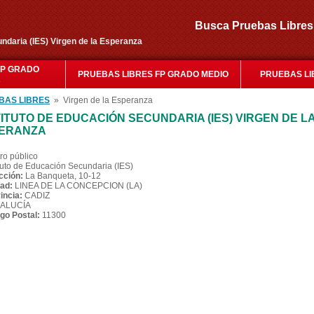
Busca Pruebas Libr
undaria (IES) Virgen de la Esperanza
FP GRADO
PRUEBAS LIBRES FP GRADO MEDIO
PRUEBAS LI
R
BAS LIBRES
» Virgen de la Esperanza
TITUTO DE EDUCACIÓN SECUNDARIA (IES) VIRGEN DE L
ERANZA
ro público
ituto de Educación Secundaria (IES)
cción:
La Banqueta, 10-12
ad:
LINEA DE LA CONCEPCION (LA)
incia:
CADIZ
ALUCÍA
go Postal:
11300