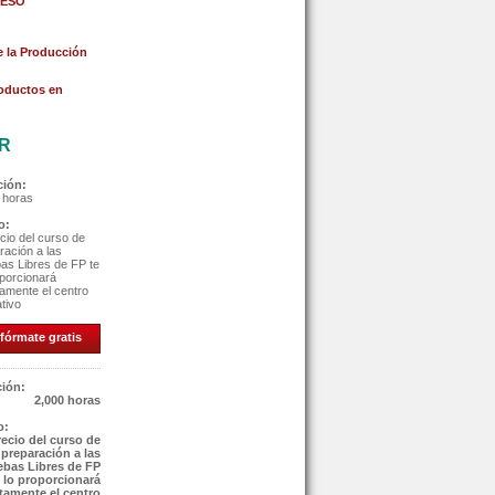
 ESO
 la Producción
oductos en
AR
ción:
 horas
o:
ecio del curso de
ración a las
as Libres de FP te
oporcionará
tamente el centro
tivo
fórmate gratis
ión:
2,000 horas
o:
recio del curso de
preparación a las
ebas Libres de FP
e lo proporcionará
tamente el centro