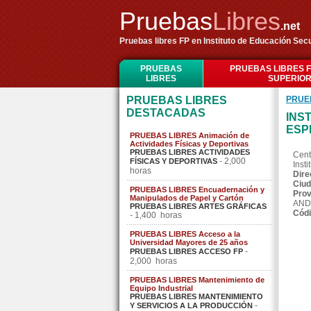
Pruebas
Libres
.net
Pruebas libres FP en Instituto de Educación Sec
PRUEBAS
PRUEBAS LIBRES 
LIBRES
SUPERIO
PRUEBAS LIBRES
PRUE
DESTACADAS
INS
ESP
PRUEBAS LIBRES Animación de
Actividades Físicas y Deportivas
PRUEBAS LIBRES ACTIVIDADES
Cent
- 2,000
FÍSICAS Y DEPORTIVAS
Inst
horas
Dire
Ciud
PRUEBAS LIBRES Encuadernación y
Prov
Manipulados de Papel y Cartón
AND
PRUEBAS LIBRES ARTES GRÁFICAS
Códi
- 1,400 horas
PRUEBAS LIBRES Acceso a la
Universidad Mayores de 25 años
-
PRUEBAS LIBRES ACCESO FP
2,000 horas
PRUEBAS LIBRES Mantenimiento de
Equipo Industrial
PRUEBAS LIBRES MANTENIMIENTO
-
Y SERVICIOS A LA PRODUCCIÓN