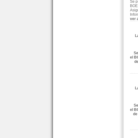
Se p
BOE 
Asig
Info
ver 
L
Se
el B
de
L
Se
el B
de