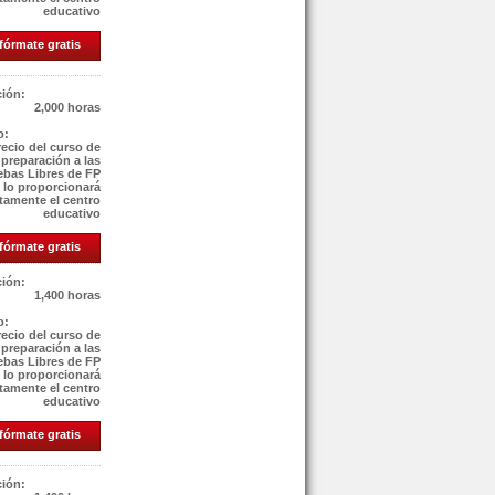
educativo
fórmate gratis
ión:
2,000 horas
o:
recio del curso de
preparación a las
ebas Libres de FP
e lo proporcionará
tamente el centro
educativo
fórmate gratis
ión:
1,400 horas
o:
recio del curso de
preparación a las
ebas Libres de FP
e lo proporcionará
tamente el centro
educativo
fórmate gratis
ión: