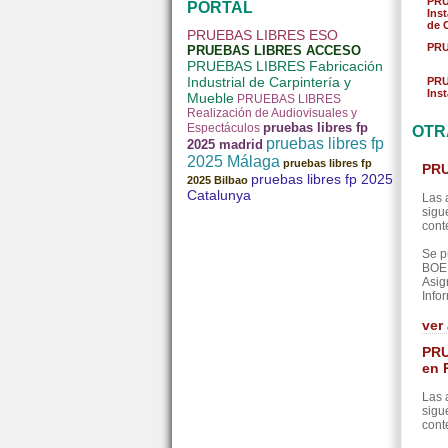
PRU
PORTAL
Ins
de 
PRUEBAS LIBRES ESO
PRU
PRUEBAS LIBRES ACCESO
PRUEBAS LIBRES Fabricación
Industrial de Carpintería y
PRU
Ins
Mueble
PRUEBAS LIBRES
Realización de Audiovisuales y
pruebas libres fp
Espectáculos
OTR
pruebas libres fp
2025 madrid
2025 Málaga
pruebas libres fp
PRU
pruebas libres fp 2025
2025 Bilbao
Catalunya
Las 
sigu
cont
Se p
BOE 
Asig
Info
ver
PRU
en 
Las 
sigu
cont