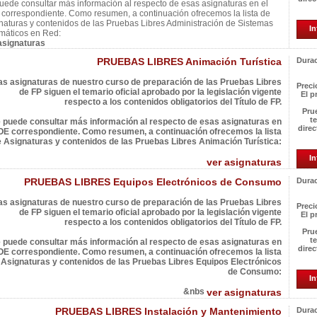
uede consultar más información al respecto de esas asignaturas en el
correspondiente. Como resumen, a continuación ofrecemos la lista de
naturas y contenidos de las Pruebas Libres Administración de Sistemas
In
rmáticos en Red:
asignaturas
PRUEBAS LIBRES Animación Turística
Durac
as asignaturas de nuestro curso de preparación de las Pruebas Libres
Preci
de FP siguen el temario oficial aprobado por la legislación vigente
El p
respecto a los contenidos obligatorios del Título de FP.
Pru
t
 puede consultar más información al respecto de esas asignaturas en
direc
OE correspondiente. Como resumen, a continuación ofrecemos la lista
 Asignaturas y contenidos de las Pruebas Libres Animación Turística:
In
ver asignaturas
PRUEBAS LIBRES Equipos Electrónicos de Consumo
Durac
as asignaturas de nuestro curso de preparación de las Pruebas Libres
Preci
de FP siguen el temario oficial aprobado por la legislación vigente
El p
respecto a los contenidos obligatorios del Título de FP.
Pru
t
 puede consultar más información al respecto de esas asignaturas en
direc
OE correspondiente. Como resumen, a continuación ofrecemos la lista
 Asignaturas y contenidos de las Pruebas Libres Equipos Electrónicos
de Consumo:
In
&nbs
ver asignaturas
PRUEBAS LIBRES Instalación y Mantenimiento
Durac