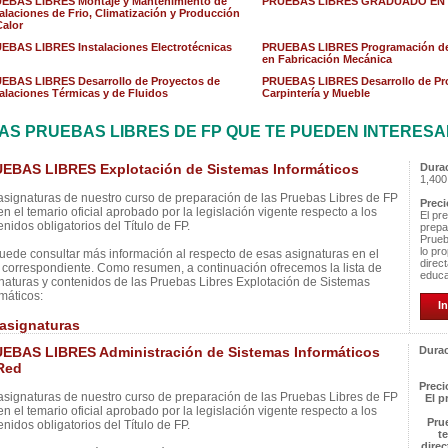
EBAS LIBRES Montaje y Mantenimiento de
PRUEBAS LIBRES GRADUADO EN
talaciones de Frio, Climatización y Producción
Calor
EBAS LIBRES Instalaciones Electrotécnicas
PRUEBAS LIBRES Programación de
en Fabricación Mecánica
EBAS LIBRES Desarrollo de Proyectos de
PRUEBAS LIBRES Desarrollo de Pr
talaciones Térmicas y de Fluidos
Carpintería y Mueble
AS PRUEBAS LIBRES DE FP QUE TE PUEDEN INTERES
EBAS LIBRES Explotación de Sistemas Informáticos
Dura
1,400
asignaturas de nuestro curso de preparación de las Pruebas Libres de FP
Preci
en el temario oficial aprobado por la legislación vigente respecto a los
El pr
enidos obligatorios del Título de FP.
prepa
Prueb
lo pr
uede consultar más información al respecto de esas asignaturas en el
direc
correspondiente. Como resumen, a continuación ofrecemos la lista de
educa
naturas y contenidos de las Pruebas Libres Explotación de Sistemas
rmáticos:
In
 asignaturas
EBAS LIBRES Administración de Sistemas Informáticos
Durac
Red
Preci
asignaturas de nuestro curso de preparación de las Pruebas Libres de FP
El p
en el temario oficial aprobado por la legislación vigente respecto a los
Pru
enidos obligatorios del Título de FP.
t
direc