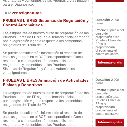
Asignaturas y contenidos de las Pruebas Libres Imagen
para el Diagnóstico:
&nb
ver asignaturas
PRUEBAS LIBRES Sistemas de Regulación y
Duración:
2,000
horas
Control Automáticos
Precio:
El precio del
Las asignaturas de nuestro curso de preparación de las
curso de
Pruebas Libres de FP siguen el temario oficial aprobado
preparación a las
Pruebas Libres de
por la legislación vigente respecto a los contenidos
FP te lo
obligatorios del Título de FP.
proporcionará
directamente el
Se puede consultar más información al respecto de
centro educativo
esas asignaturas en el BOE correspondiente. Como
resumen, a continuación ofrecemos la lista de
Infórmate gratis
Asignaturas y contenidos de las Pruebas Libres
Sistemas de Regulación y Control Automáticos:
ver asignaturas
PRUEBAS LIBRES Animación de Actividades
Duración:
2,000
horas
Físicas y Deportivas
Precio:
El precio del
Las asignaturas de nuestro curso de preparación de las
curso de
Pruebas Libres de FP siguen el temario oficial aprobado
preparación a las
Pruebas Libres de
por la legislación vigente respecto a los contenidos
FP te lo
obligatorios del Título de FP.
proporcionará
directamente el
Se puede consultar más información al respecto de
centro educativo
esas asignaturas en el BOE correspondiente. Como
resumen, a continuación ofrecemos la lista de
Infórmate gratis
Asignaturas y contenidos de las Pruebas Libres