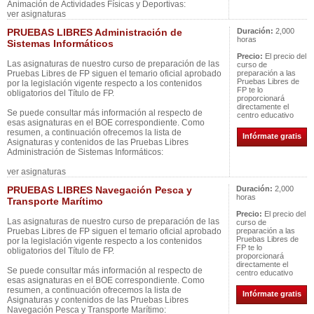
Animación de Actividades Físicas y Deportivas:
ver asignaturas
PRUEBAS LIBRES Administración de
Duración:
2,000
horas
Sistemas Informáticos
Precio:
El precio del
Las asignaturas de nuestro curso de preparación de las
curso de
Pruebas Libres de FP siguen el temario oficial aprobado
preparación a las
Pruebas Libres de
por la legislación vigente respecto a los contenidos
FP te lo
obligatorios del Título de FP.
proporcionará
directamente el
Se puede consultar más información al respecto de
centro educativo
esas asignaturas en el BOE correspondiente. Como
resumen, a continuación ofrecemos la lista de
Infórmate gratis
Asignaturas y contenidos de las Pruebas Libres
Administración de Sistemas Informáticos:
ver asignaturas
PRUEBAS LIBRES Navegación Pesca y
Duración:
2,000
horas
Transporte Marítimo
Precio:
El precio del
Las asignaturas de nuestro curso de preparación de las
curso de
Pruebas Libres de FP siguen el temario oficial aprobado
preparación a las
Pruebas Libres de
por la legislación vigente respecto a los contenidos
FP te lo
obligatorios del Título de FP.
proporcionará
directamente el
Se puede consultar más información al respecto de
centro educativo
esas asignaturas en el BOE correspondiente. Como
resumen, a continuación ofrecemos la lista de
Infórmate gratis
Asignaturas y contenidos de las Pruebas Libres
Navegación Pesca y Transporte Marítimo: