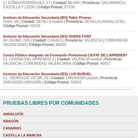
C/ ZÚÑIGA RODRÍGUEZ, 27 |
Ciudad:
BEJAR |
Provincia:
SALAMANCA |
CASTILLA Y LEÓN |
Código Postal:
37700
Instituto de Educación Secundaria (IES) Pablo Picasso
Ontur, s/n |
Ciudad:
SEVILLA ciudad |
Provincia:
SEVILLA | ANDALUCÍA |
Código Postal:
41019
Instituto de Educación Secundaria (IES) SIVERA FONT
AV JAUME I S/N |
Ciudad:
CANALS |
Provincia:
VALENCIA | COMUNIDAD
VALENCIANA |
Código Postal:
46650
Centro Público Integrado de Formación Profesional CIUTAT DE L’APRENENT
CL CIUDAD DEL APRENDIZ 4 |
Ciudad:
VALENCIA ciudad |
Provincia:
VALENCIA | COMUNIDAD VALENCIANA |
Código Postal:
46017
Instituto de Educación Secundaria (IES) LUIS BUÑUEL
CL. SIERRA DE VICOR, 20 |
Ciudad:
ZARAGOZA ciudad |
Provincia:
ZARAGOZA | ARAGÓN |
Código Postal:
50003
PRUEBAS LIBRES POR COMUNIDADES
ANDALUCÍA
ARAGÓN
CANARIAS
CASTILLA LA MANCHA