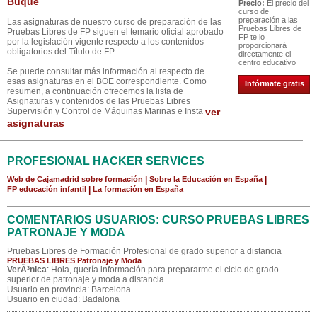
Buque
Precio:
El precio del
curso de
preparación a las
Las asignaturas de nuestro curso de preparación de las
Pruebas Libres de
Pruebas Libres de FP siguen el temario oficial aprobado
FP te lo
por la legislación vigente respecto a los contenidos
proporcionará
obligatorios del Título de FP.
directamente el
centro educativo
Se puede consultar más información al respecto de
esas asignaturas en el BOE correspondiente. Como
Infórmate gratis
resumen, a continuación ofrecemos la lista de
Asignaturas y contenidos de las Pruebas Libres
Supervisión y Control de Máquinas Marinas e Insta
ver
asignaturas
PROFESIONAL HACKER SERVICES
Web de Cajamadrid sobre formación
|
Sobre la Educación en España
|
FP educación infantil
|
La formación en España
COMENTARIOS USUARIOS: CURSO PRUEBAS LIBRES
PATRONAJE Y MODA
Pruebas Libres de Formación Profesional de grado superior a distancia
PRUEBAS LIBRES Patronaje y Moda
VerÃ³nica
: Hola, quería información para prepararme el ciclo de grado
superior de patronaje y moda a distancia
Usuario en provincia: Barcelona
Usuario en ciudad: Badalona