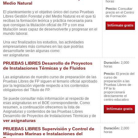
horas
Medio Natural
Precio:
Consultar
El planteamiento y el objetivo único del curso Pruebas
precio en el Centro
Libres Gestión Forestal y del Medio Natural es el que tú
de Formación
recibas la formación teórica y práctica necesaria para
que consigas la titulación oficial de FP y con esa
Infórmate gratis
titulación seas capaz de desenvolverte y progresar en el
mundo laboral.
Una vez finalizados los estudios, las actividades
empresariales más comunes en las que podrías
desarrollarte serán algunas como:
ver asignaturas
PRUEBAS LIBRES Desarrollo de Proyectos
Duración:
2,000
horas
de Instalaciones Térmicas y de Fluidos
Precio:
El precio del
Las asignaturas de nuestro curso de preparación de las
curso de
Pruebas Libres de FP siguen el temario oficial aprobado
preparación a las
Pruebas Libres de
por la legislación vigente respecto a los contenidos
FP te lo
obligatorios del Título de FP.
proporcionará
directamente el
Se puede consultar más información al respecto de
centro educativo
esas asignaturas en el BOE correspondiente. Como
resumen, a continuación ofrecemos la lista de
Infórmate gratis
Asignaturas y contenidos de las Pruebas Libres
Desarrollo de Proyectos de Instalaciones Térmicas y de
ver asignaturas
PRUEBAS LIBRES Supervisión y Control de
Duración:
2,000
horas
Máquinas Marinas e Instalaciones del