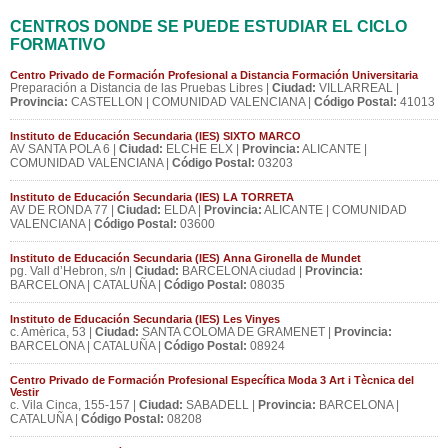
CENTROS DONDE SE PUEDE ESTUDIAR EL CICLO
FORMATIVO
Centro Privado de Formación Profesional a Distancia Formación Universitaria
Preparación a Distancia de las Pruebas Libres |
Ciudad:
VILLARREAL |
Provincia:
CASTELLON | COMUNIDAD VALENCIANA |
Código Postal:
41013
Instituto de Educación Secundaria (IES) SIXTO MARCO
AV SANTA POLA 6 |
Ciudad:
ELCHE ELX |
Provincia:
ALICANTE |
COMUNIDAD VALENCIANA |
Código Postal:
03203
Instituto de Educación Secundaria (IES) LA TORRETA
AV DE RONDA 77 |
Ciudad:
ELDA |
Provincia:
ALICANTE | COMUNIDAD
VALENCIANA |
Código Postal:
03600
Instituto de Educación Secundaria (IES) Anna Gironella de Mundet
pg. Vall d’Hebron, s/n |
Ciudad:
BARCELONA ciudad |
Provincia:
BARCELONA | CATALUÑA |
Código Postal:
08035
Instituto de Educación Secundaria (IES) Les Vinyes
c. Amèrica, 53 |
Ciudad:
SANTA COLOMA DE GRAMENET |
Provincia:
BARCELONA | CATALUÑA |
Código Postal:
08924
Centro Privado de Formación Profesional Específica Moda 3 Art i Tècnica del
Vestir
c. Vila Cinca, 155-157 |
Ciudad:
SABADELL |
Provincia:
BARCELONA |
CATALUÑA |
Código Postal:
08208