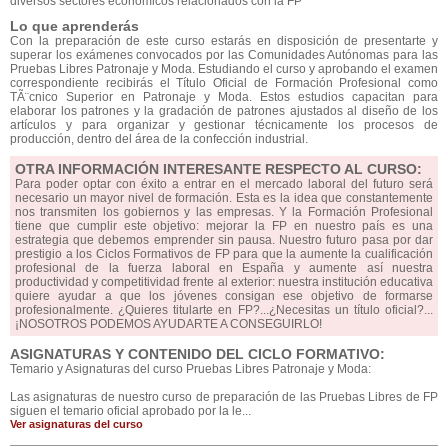
diversos sectores económicos relacionados con la FP
Lo que aprenderás
Con la preparación de este curso estarás en disposición de presentarte y
superar los exámenes convocados por las Comunidades Autónomas para las
Pruebas Libres Patronaje y Moda. Estudiando el curso y aprobando el examen
correspondiente recibirás el Título Oficial de Formación Profesional como
TÃ¨cnico Superior en Patronaje y Moda. Estos estudios capacitan para
elaborar los patrones y la gradación de patrones ajustados al diseño de los
artículos y para organizar y gestionar técnicamente los procesos de
producción, dentro del área de la confección industrial.
OTRA INFORMACIÓN INTERESANTE RESPECTO AL CURSO:
Para poder optar con éxito a entrar en el mercado laboral del futuro será
necesario un mayor nivel de formación. Esta es la idea que constantemente
nos transmiten los gobiernos y las empresas. Y la Formación Profesional
tiene que cumplir este objetivo: mejorar la FP en nuestro país es una
estrategia que debemos emprender sin pausa. Nuestro futuro pasa por dar
prestigio a los Ciclos Formativos de FP para que la aumente la cualificación
profesional de la fuerza laboral en España y aumente así nuestra
productividad y competitividad frente al exterior: nuestra institución educativa
quiere ayudar a que los jóvenes consigan ese objetivo de formarse
profesionalmente. ¿Quieres titularte en FP?...¿Necesitas un título oficial?...
¡NOSOTROS PODEMOS AYUDARTE A CONSEGUIRLO!
ASIGNATURAS Y CONTENIDO DEL CICLO FORMATIVO:
Temario y Asignaturas del curso Pruebas Libres Patronaje y Moda:
Las asignaturas de nuestro curso de preparación de las Pruebas Libres de FP
siguen el temario oficial aprobado por la le...
Ver asignaturas del curso