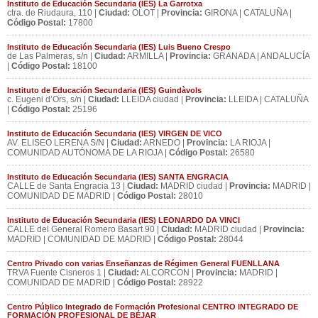
Instituto de Educación Secundaria (IES) La Garrotxa
ctra. de Riudaura, 110 |
Ciudad:
OLOT |
Provincia:
GIRONA | CATALUÑA |
Código Postal:
17800
Instituto de Educación Secundaria (IES) Luis Bueno Crespo
de Las Palmeras, s/n |
Ciudad:
ARMILLA |
Provincia:
GRANADA | ANDALUCÍA
|
Código Postal:
18100
Instituto de Educación Secundaria (IES) Guindàvols
c. Eugeni d’Ors, s/n |
Ciudad:
LLEIDA ciudad |
Provincia:
LLEIDA | CATALUÑA
|
Código Postal:
25196
Instituto de Educación Secundaria (IES) VIRGEN DE VICO
AV. ELISEO LERENA S/N |
Ciudad:
ARNEDO |
Provincia:
LA RIOJA |
COMUNIDAD AUTÓNOMA DE LA RIOJA |
Código Postal:
26580
Instituto de Educación Secundaria (IES) SANTA ENGRACIA
CALLE de Santa Engracia 13 |
Ciudad:
MADRID ciudad |
Provincia:
MADRID |
COMUNIDAD DE MADRID |
Código Postal:
28010
Instituto de Educación Secundaria (IES) LEONARDO DA VINCI
CALLE del General Romero Basart 90 |
Ciudad:
MADRID ciudad |
Provincia:
MADRID | COMUNIDAD DE MADRID |
Código Postal:
28044
Centro Privado con varias Enseñanzas de Régimen General FUENLLANA
TRVA Fuente Cisneros 1 |
Ciudad:
ALCORCON |
Provincia:
MADRID |
COMUNIDAD DE MADRID |
Código Postal:
28922
Centro Público Integrado de Formación Profesional CENTRO INTEGRADO DE
FORMACIÓN PROFESIONAL DE BÉJAR