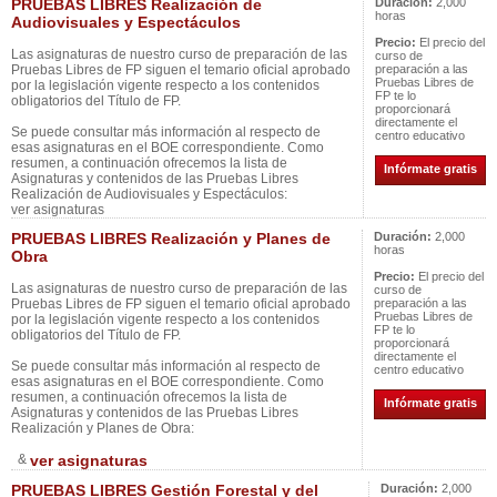
PRUEBAS LIBRES Realización de
Duración:
2,000
horas
Audiovisuales y Espectáculos
Precio:
El precio del
Las asignaturas de nuestro curso de preparación de las
curso de
Pruebas Libres de FP siguen el temario oficial aprobado
preparación a las
Pruebas Libres de
por la legislación vigente respecto a los contenidos
FP te lo
obligatorios del Título de FP.
proporcionará
directamente el
Se puede consultar más información al respecto de
centro educativo
esas asignaturas en el BOE correspondiente. Como
resumen, a continuación ofrecemos la lista de
Infórmate gratis
Asignaturas y contenidos de las Pruebas Libres
Realización de Audiovisuales y Espectáculos:
ver asignaturas
PRUEBAS LIBRES Realización y Planes de
Duración:
2,000
horas
Obra
Precio:
El precio del
Las asignaturas de nuestro curso de preparación de las
curso de
Pruebas Libres de FP siguen el temario oficial aprobado
preparación a las
Pruebas Libres de
por la legislación vigente respecto a los contenidos
FP te lo
obligatorios del Título de FP.
proporcionará
directamente el
Se puede consultar más información al respecto de
centro educativo
esas asignaturas en el BOE correspondiente. Como
resumen, a continuación ofrecemos la lista de
Infórmate gratis
Asignaturas y contenidos de las Pruebas Libres
Realización y Planes de Obra:
&
ver asignaturas
PRUEBAS LIBRES Gestión Forestal y del
Duración:
2,000