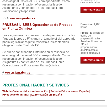
esas asignaturas en el BOE correspondiente. Como
centro educativo
resumen, a continuación ofrecemos la lista de
Asignaturas y contenidos de las Pruebas Libres
Infórmate gratis
Panificación y Repostería:
A- O
ver asignaturas
PRUEBAS LIBRES Operaciones de Proceso
Duración:
1,400
horas
en Planta Química
Precio:
El precio del
Las asignaturas de nuestro curso de preparación de las
curso de
Pruebas Libres de FP siguen el temario oficial aprobado
preparación a las
Pruebas Libres de
por la legislación vigente respecto a los contenidos
FP te lo
obligatorios del Título de FP.
proporcionará
directamente el
Se puede consultar más información al respecto de
centro educativo
esas asignaturas en el BOE correspondiente. Como
resumen, a continuación ofrecemos la lista de
Infórmate gratis
Asignaturas y contenidos de las Pruebas Libres
Operaciones de Proceso en Planta Química:
&
ver asignaturas
PROFESIONAL HACKER SERVICES
Web de Cajamadrid sobre formación
|
Sobre la Educación en España
|
FP educación infantil
|
La formación en España