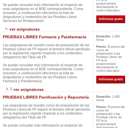
FP te lo
proporcionará
Se puede consultar más información al respecto de
directamente el
esas asignaturas en el BOE correspondiente. Como
centro educativo
resumen, a continuación ofrecemos la lista de
Asignaturas y contenidos de las Pruebas Libres
Infórmate gratis
Servicios en Restauración:
A-
ver asignaturas
PRUEBAS LIBRES Farmacia y Parafarmacia
Duración:
1,400
horas
Las asignaturas de nuestro curso de preparación de las
Precio:
El precio del
Pruebas Libres de FP siguen el temario oficial aprobado
curso de
por la legislación vigente respecto a los contenidos
preparación a las
obligatorios del Título de FP.
Pruebas Libres de
FP te lo
proporcionará
Se puede consultar más información al respecto de
directamente el
esas asignaturas en el BOE correspondiente. Como
centro educativo
resumen, a continuación ofrecemos la lista de
Asignaturas y contenidos de las Pruebas Libres
Infórmate gratis
Farmacia y Parafarmacia:
A. D
ver asignaturas
PRUEBAS LIBRES Panificación y Repostería
Duración:
1,400
horas
Las asignaturas de nuestro curso de preparación de las
Precio:
El precio del
Pruebas Libres de FP siguen el temario oficial aprobado
curso de
por la legislación vigente respecto a los contenidos
preparación a las
obligatorios del Título de FP.
Pruebas Libres de
FP te lo
proporcionará
Se puede consultar más información al respecto de
directamente el