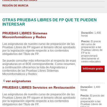
PRINCIPADO DE ASTURIAS
REGIÓN DE MURCIA
OTRAS PRUEBAS LIBRES DE FP QUE TE PUEDEN
INTERESAR
PRUEBAS LIBRES Sistemas
Duración:
1,400
horas
Microinformáticos y Redes
Precio:
El precio
Las asignaturas de nuestro curso de preparación de las
del curso de
Pruebas Libres de FP siguen el temario oficial aprobado
preparación a las
Pruebas Libres de
por la legislación vigente respecto a los contenidos
FP te lo
obligatorios del Título de FP.
proporcionará
directamente el
Se puede consultar más información al respecto de esas
centro educativo
asignaturas en el BOE correspondiente. Como resumen,
a continuación ofrecemos la lista de Asignaturas y
Infórmate gratis
contenidos de las Pruebas Libres Sistemas
Microinformáticos y Redes:
&
ver asignaturas
PRUEBAS LIBRES Servicios en Restauración
Duración:
1,400
horas
Las asignaturas de nuestro curso de preparación de las
Precio:
El precio del
Pruebas Libres de FP siguen el temario oficial aprobado
curso de
por la legislación vigente respecto a los contenidos
preparación a las
obligatorios del Título de FP.
Pruebas Libres de