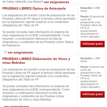
sin haber obtenido una titulació
ver asignaturas
PRUEBAS LIBRES Óptica de Anteojería
Duración:
2,000
horas
Las asignaturas de nuestro curso de preparación de las
Precio:
El precio del
Pruebas Libres de FP siguen el temario oficial aprobado
curso de
por la legislación vigente respecto a los contenidos
preparación a las
obligatorios del Título de FP.
Pruebas Libres de
FP te lo
proporcionará
Se puede consultar más información al respecto de
directamente el
esas asignaturas en el BOE correspondiente. Como
centro educativo
resumen, a continuación ofrecemos la lista de
Asignaturas y contenidos de las Pruebas Libres Óptica
Infórmate gratis
de Anteojería:
A.
ver asignaturas
PRUEBAS LIBRES Elaboración de Vinos y
Duración:
1,400
horas
otras Bebidas
Precio:
El precio del
Las asignaturas de nuestro curso de preparación de las
curso de
Pruebas Libres de FP siguen el temario oficial aprobado
preparación a las
Pruebas Libres de
por la legislación vigente respecto a los contenidos
FP te lo
obligatorios del Título de FP.
proporcionará
directamente el
Se puede consultar más información al respecto de
centro educativo
esas asignaturas en el BOE correspondiente. Como
resumen, a continuación ofrecemos la lista de
Infórmate gratis
Asignaturas y contenidos de las Pruebas Libres
Elaboración de Vinos y otras Bebidas:
ver asignaturas