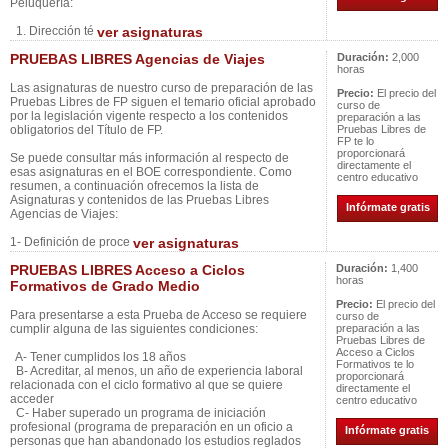
Peluquería:
1. Dirección té
ver asignaturas
PRUEBAS LIBRES Agencias de Viajes
Duración:
2,000
horas
Las asignaturas de nuestro curso de preparación de las
Precio:
El precio del
Pruebas Libres de FP siguen el temario oficial aprobado
curso de
por la legislación vigente respecto a los contenidos
preparación a las
obligatorios del Título de FP.
Pruebas Libres de
FP te lo
proporcionará
Se puede consultar más información al respecto de
directamente el
esas asignaturas en el BOE correspondiente. Como
centro educativo
resumen, a continuación ofrecemos la lista de
Asignaturas y contenidos de las Pruebas Libres
Infórmate gratis
Agencias de Viajes:
1- Definición de proce
ver asignaturas
PRUEBAS LIBRES Acceso a Ciclos
Duración:
1,400
horas
Formativos de Grado Medio
Precio:
El precio del
Para presentarse a esta Prueba de Acceso se requiere
curso de
cumplir alguna de las siguientes condiciones:
preparación a las
Pruebas Libres de
Acceso a Ciclos
A- Tener cumplidos los 18 años
Formativos te lo
B- Acreditar, al menos, un año de experiencia laboral
proporcionará
relacionada con el ciclo formativo al que se quiere
directamente el
acceder
centro educativo
C- Haber superado un programa de iniciación
profesional (programa de preparación en un oficio a
Infórmate gratis
personas que han abandonado los estudios reglados