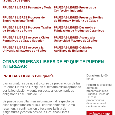
la Lengua de Signos
PRUEBAS LIBRES Patronaje y Moda
PRUEBAS LIBRES Procesos de
Confección Industrial
PRUEBAS LIBRES Procesos de
PRUEBAS LIBRES Procesos Textiles
Ennoblecimiento Textil
de Hilatura y Tejeduría de Calada
PRUEBAS LIBRES Procesos Textiles
PRUEBAS LIBRES Desarrollo y
de Tejeduría de Punto
Fabricación de Productos Cerámicos
PRUEBAS LIBRES Acceso a Ciclos
PRUEBAS LIBRES Acceso a la
Formativos de Grado Superior
Universidad Mayores de 25 años
PRUEBAS LIBRES Acceso a la
PRUEBAS LIBRES Cuidados
Universidad mayores de 45 años
Auxiliares de Enfermería
OTRAS PRUEBAS LIBRES DE FP QUE TE PUEDEN
INTERESAR
PRUEBAS LIBRES Peluquería
Duración:
1,400
horas
Las asignaturas de nuestro curso de preparación de las
Precio:
El precio del
Pruebas Libres de FP siguen el temario oficial aprobado
curso de
por la legislación vigente respecto a los contenidos
preparación a las
obligatorios del Título de FP.
Pruebas Libres de
FP te lo
proporcionará
Se puede consultar más información al respecto de
directamente el
esas asignaturas en el BOE correspondiente. Como
centro educativo
resumen, a continuación ofrecemos la lista de
Asignaturas y contenidos de las Pruebas Libres
Infórmate gratis