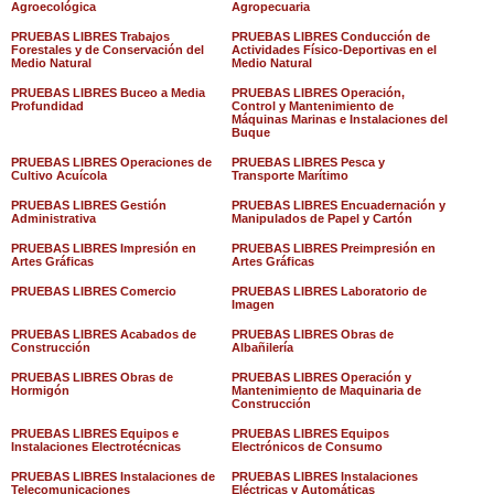
Agroecológica
Agropecuaria
PRUEBAS LIBRES Trabajos
PRUEBAS LIBRES Conducción de
Forestales y de Conservación del
Actividades Físico-Deportivas en el
Medio Natural
Medio Natural
PRUEBAS LIBRES Buceo a Media
PRUEBAS LIBRES Operación,
Profundidad
Control y Mantenimiento de
Máquinas Marinas e Instalaciones del
Buque
PRUEBAS LIBRES Operaciones de
PRUEBAS LIBRES Pesca y
Cultivo Acuícola
Transporte Marítimo
PRUEBAS LIBRES Gestión
PRUEBAS LIBRES Encuadernación y
Administrativa
Manipulados de Papel y Cartón
PRUEBAS LIBRES Impresión en
PRUEBAS LIBRES Preimpresión en
Artes Gráficas
Artes Gráficas
PRUEBAS LIBRES Comercio
PRUEBAS LIBRES Laboratorio de
Imagen
PRUEBAS LIBRES Acabados de
PRUEBAS LIBRES Obras de
Construcción
Albañilería
PRUEBAS LIBRES Obras de
PRUEBAS LIBRES Operación y
Hormigón
Mantenimiento de Maquinaria de
Construcción
PRUEBAS LIBRES Equipos e
PRUEBAS LIBRES Equipos
Instalaciones Electrotécnicas
Electrónicos de Consumo
PRUEBAS LIBRES Instalaciones de
PRUEBAS LIBRES Instalaciones
Telecomunicaciones
Eléctricas y Automáticas