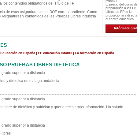
Precio:
 los contenidos obligatorios del Título de FP.
El precio del curso d
preparación a las Pr
ecto de esas asignaturas en el BOE correspondiente. Como
Libres de FP te lo
proporcionará direc
e Asignaturas y contenidos de las Pruebas Libres Industria
el centro educativo
Infórmate grat
CES
a Educación en España
|
FP educación infantil
|
La formación en España
SO PRUEBAS LIBRES DIETÉTICA
 grado superior a distancia
icion y dietetica en malaga andalucia
 grado superior a distancia
ba libre de dietética y nutrición y quería recibir más información. Un saludo
 grado superior a distancia
 libres