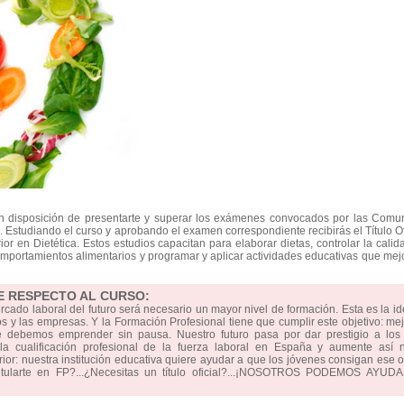
en disposición de presentarte y superar los exámenes convocados por las Comu
 Estudiando el curso y aprobando el examen correspondiente recibirás el Título Of
 en Dietética. Estos estudios capacitan para elaborar dietas, controlar la calid
omportamientos alimentarios y programar y aplicar actividades educativas que mej
E RESPECTO AL CURSO:
ercado laboral del futuro será necesario un mayor nivel de formación. Esta es la i
 y las empresas. Y la Formación Profesional tiene que cumplir este objetivo: mej
e debemos emprender sin pausa. Nuestro futuro pasa por dar prestigio a los 
 cualificación profesional de la fuerza laboral en España y aumente así n
erior: nuestra institución educativa quiere ayudar a que los jóvenes consigan ese o
titularte en FP?...¿Necesitas un título oficial?...¡NOSOTROS PODEMOS AYUD