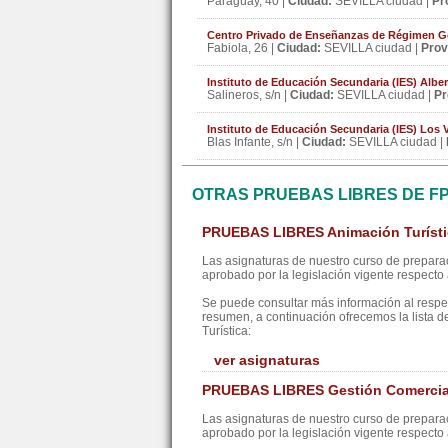
Paraguay, 40 |
Ciudad:
SEVILLA ciudad |
Pr
Centro Privado de Enseñanzas de Régimen G
Fabiola, 26 |
Ciudad:
SEVILLA ciudad |
Prov
Instituto de Educación Secundaria (IES) Alber
Salineros, s/n |
Ciudad:
SEVILLA ciudad |
Pr
Instituto de Educación Secundaria (IES) Los 
Blas Infante, s/n |
Ciudad:
SEVILLA ciudad |
OTRAS PRUEBAS LIBRES DE F
PRUEBAS LIBRES Animación Turísti
Las asignaturas de nuestro curso de preparac
aprobado por la legislación vigente respecto a
Se puede consultar más información al resp
resumen, a continuación ofrecemos la lista d
Turística:
ver asignaturas
PRUEBAS LIBRES Gestión Comercial
Las asignaturas de nuestro curso de preparac
aprobado por la legislación vigente respecto a