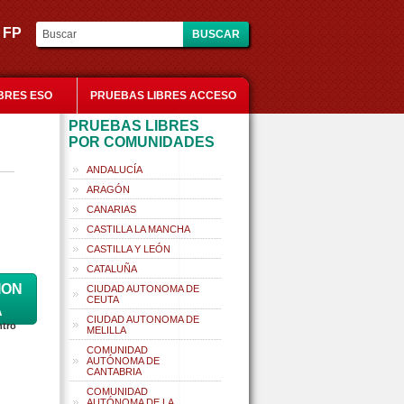
es FP
BRES ESO
PRUEBAS LIBRES ACCESO
PRUEBAS LIBRES
POR COMUNIDADES
ANDALUCÍA
ARAGÓN
CANARIAS
CASTILLA LA MANCHA
CASTILLA Y LEÓN
CATALUÑA
ION
CIUDAD AUTONOMA DE
CEUTA
A
CIUDAD AUTONOMA DE
ntro
MELILLA
COMUNIDAD
AUTÓNOMA DE
CANTABRIA
COMUNIDAD
AUTÓNOMA DE LA