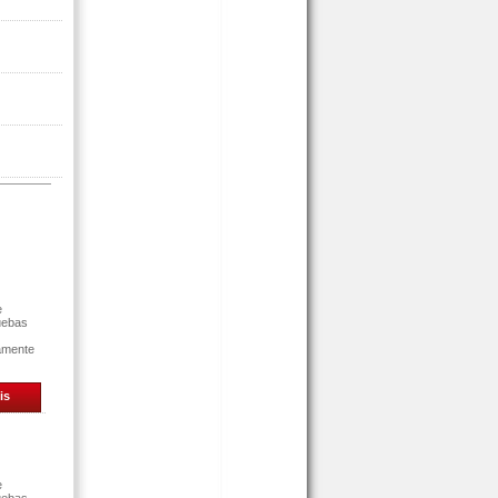
e
uebas
tamente
is
e