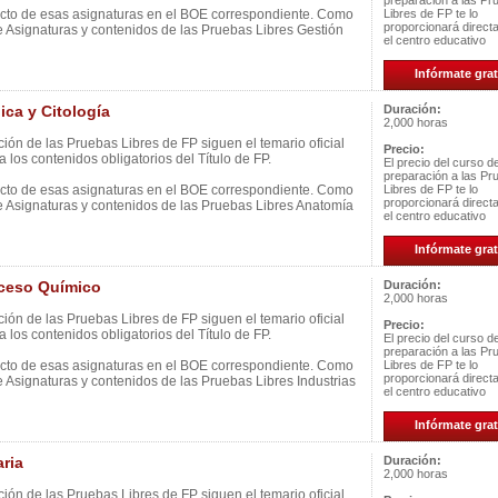
preparación a las Pr
ecto de esas asignaturas en el BOE correspondiente. Como
Libres de FP te lo
proporcionará direc
e Asignaturas y contenidos de las Pruebas Libres Gestión
el centro educativo
Infórmate grat
ca y Citología
Duración:
2,000 horas
ión de las Pruebas Libres de FP siguen el temario oficial
Precio:
 los contenidos obligatorios del Título de FP.
El precio del curso d
preparación a las Pr
ecto de esas asignaturas en el BOE correspondiente. Como
Libres de FP te lo
proporcionará direc
e Asignaturas y contenidos de las Pruebas Libres Anatomía
el centro educativo
Infórmate grat
ceso Químico
Duración:
2,000 horas
ión de las Pruebas Libres de FP siguen el temario oficial
Precio:
 los contenidos obligatorios del Título de FP.
El precio del curso d
preparación a las Pr
ecto de esas asignaturas en el BOE correspondiente. Como
Libres de FP te lo
proporcionará direc
e Asignaturas y contenidos de las Pruebas Libres Industrias
el centro educativo
Infórmate grat
ria
Duración:
2,000 horas
ión de las Pruebas Libres de FP siguen el temario oficial