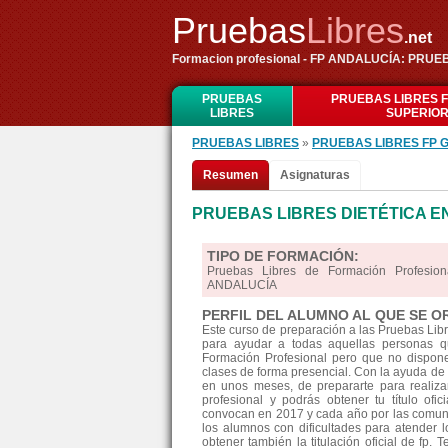
Pruebas
Libres
.net
Formacion profesional - FP ANDALUCÍA: PRUEB
PRUEBAS
PRUEBAS LIBRES 
LIBRES
SUPERIO
PRUEBAS LIBRES
»
PRUEBAS LIBRES FP 
Resumen
Asignaturas
PRUEBAS LIBRES DIETÉTICA E
TIPO DE FORMACIÓN:
Pruebas Libres de Formación Profesion
ANDALUCÍA
PERFIL DEL ALUMNO AL QUE SE O
Este curso de preparación a las Pruebas Lib
para ayudar a todas aquellas personas qu
Formación Profesional pero que no disponen
clases de forma presencial. Con la ayuda de 
en unos meses, de prepararte para realiz
profesional y podrás obtener tu título ofi
convocan en 2017 y cada año por las comun
los alumnos con dificultades para atender l
obtener también la titulación oficial de fp. 