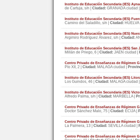
Instituto de Educación Secundaria (IES) Ayn
de Cartuja, s/n |
Ciudad:
GRANADA ciudad 
Instituto de Educación Secundaria (IES) Fuen
Camino del Saladillo, s/n |
Ciudad:
HUELVA 
Instituto de Educación Secundaria (IES) Nues
Argimiro Rodríguez Álvarez, s/n |
Ciudad:
AN
Instituto de Educación Secundaria (IES) San
Millán de Priego, 6 |
Ciudad:
JAEN ciudad |
Centro Privado de Enseñanzas de Régimen Ge
Pío XII, 2 |
Ciudad:
MALAGA ciudad |
Provin
Instituto de Educación Secundaria (IES) Litor
Los Guindos, 46 |
Ciudad:
MALAGA ciudad 
Instituto de Educación Secundaria (IES) Victo
Alfredo Palma, s/n |
Ciudad:
MARBELLA |
Pr
Centro Privado de Enseñanzas de Régimen Gen
Doctor Sánchez Malo, 75 |
Ciudad:
ECIJA |
P
Centro Privado de Enseñanzas de Régimen G
La Palmera, 13 |
Ciudad:
SEVILLA ciudad |
Centro Privado de Enseñanzas de Régimen Ge