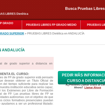
Busca Pruebas Libr
AS LIBRES Dietética
FP GRADO
PRUEBAS LIBRES FP GRADO MEDIO
PRUEBAS LI
R
GRADO SUPERIOR
» PRUEBAS LIBRES Dietética en ANDALUCÍA
N ANDALUCÍA
al de grado superior a distancia en
RIENTA EL CURSO:
PEDIR MÃS INFORMAC
res de FP de grado superior está pensado
CURSO A DISTANCI
e desean obtener un Título Oficial de
 del tiempo suficiente para realizar las
Â¿Prefieres Llamar Gratis al Ce
nuestra institución educativa serás capaz,
Ahora?
Llamar Ahora
ar los Exámenes por Libre de Formación
cial de FP. Las pruebas libres de FP se
idades autónomas con el objetivo de que
os ciclos formativos presenciales puedan
Te ayudamos a ser un profesional titulado: