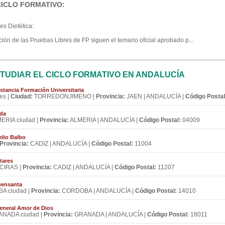
CICLO FORMATIVO:
es Dietética:
ión de las Pruebas Libres de FP siguen el temario oficial aprobado p...
TUDIAR EL CICLO FORMATIVO EN ANDALUCÍA
stancia Formación Universitaria
es |
Ciudad:
TORREDONJIMENO |
Provincia:
JAEN | ANDALUCÍA |
Código Postal
ida
ERIA ciudad |
Provincia:
ALMERIA | ANDALUCÍA |
Código Postal:
04009
elio Balbo
Provincia:
CADIZ | ANDALUCÍA |
Código Postal:
11004
tares
CIRAS |
Provincia:
CADIZ | ANDALUCÍA |
Código Postal:
11207
Fuensanta
 ciudad |
Provincia:
CORDOBA | ANDALUCÍA |
Código Postal:
14010
eneral Amor de Dios
NADA ciudad |
Provincia:
GRANADA | ANDALUCÍA |
Código Postal:
18011