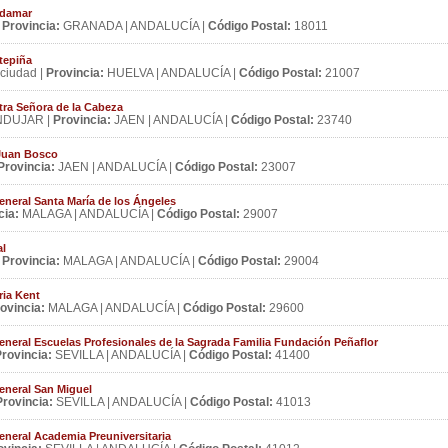
adamar
|
Provincia:
GRANADA | ANDALUCÍA |
Código Postal:
18011
tepiña
ciudad |
Provincia:
HUELVA | ANDALUCÍA |
Código Postal:
21007
tra Señora de la Cabeza
DUJAR |
Provincia:
JAEN | ANDALUCÍA |
Código Postal:
23740
 Juan Bosco
Provincia:
JAEN | ANDALUCÍA |
Código Postal:
23007
neral Santa María de los Ángeles
cia:
MALAGA | ANDALUCÍA |
Código Postal:
29007
al
|
Provincia:
MALAGA | ANDALUCÍA |
Código Postal:
29004
ria Kent
ovincia:
MALAGA | ANDALUCÍA |
Código Postal:
29600
eral Escuelas Profesionales de la Sagrada Familia Fundación Peñaflor
rovincia:
SEVILLA | ANDALUCÍA |
Código Postal:
41400
eneral San Miguel
Provincia:
SEVILLA | ANDALUCÍA |
Código Postal:
41013
neral Academia Preuniversitaria