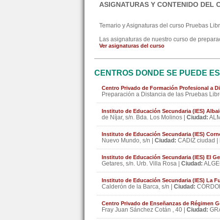
ASIGNATURAS Y CONTENIDO DEL 
Temario y Asignaturas del curso Pruebas Libr
Las asignaturas de nuestro curso de preparac
Ver asignaturas del curso
CENTROS DONDE SE PUEDE ES
Centro Privado de Formación Profesional a Di
Preparación a Distancia de las Pruebas Libr
Instituto de Educación Secundaria (IES) Alba
de Níjar, s/n. Bda. Los Molinos |
Ciudad:
ALM
Instituto de Educación Secundaria (IES) Corn
Nuevo Mundo, s/n |
Ciudad:
CADIZ ciudad |
Instituto de Educación Secundaria (IES) El Ge
Getares, s/n. Urb. Villa Rosa |
Ciudad:
ALGE
Instituto de Educación Secundaria (IES) La 
Calderón de la Barca, s/n |
Ciudad:
CORDOBA
Centro Privado de Enseñanzas de Régimen G
Fray Juan Sánchez Cotán , 40 |
Ciudad:
GRA