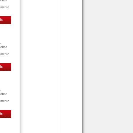
uebas
tamente
is
e
uebas
tamente
is
e
uebas
tamente
is