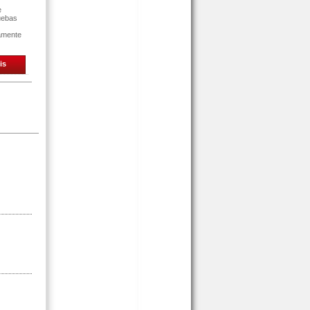
e
uebas
tamente
is