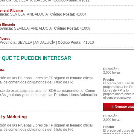
ovincia:
SEVILLA | ANDALUCÍA |
Código Postal:
41012
eneral Ribamar
incia:
SEVILLA | ANDALUCÍA |
Código Postal:
41004
t Einstein
ovincia:
SEVILLA | ANDALUCÍA |
Código Postal:
41008
Viveros
Provincia:
SEVILLA | ANDALUCÍA |
Código Postal:
41010
P QUE TE PUEDEN INTERESAR
ca
Duración:
2,000 horas
ión de las Pruebas Libres de FP siguen el temario oficial
Precio:
 los contenidos obligatorios del Título de FP.
El precio del curso d
preparación a las Pr
ecto de esas asignaturas en el BOE correspondiente. Como
Libres de FP te lo
proporcionará direc
e Asignaturas y contenidos de las Pruebas Libres Animación
el centro educativo
Infórmate grat
 y Márketing
Duración:
2,000 horas
ión de las Pruebas Libres de FP siguen el temario oficial
Precio:
 los contenidos obligatorios del Título de FP.
El precio del curso d