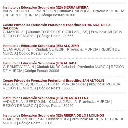
Instituto de Educación Secundaria (IES) SIERRA MINERA
AVDA. CIUDAD DE LINARES, S/N |
Ciudad:
UNION (LA) |
Provincia:
MURCIA
| REGIÓN DE MURCIA |
Código Postal:
30360
Centro Privado de Formación Profesional Específica NTRA. SRA. DE LA
SALCEDA
C/ MAYOR, 21 |
Ciudad:
TORRES DE COTILLAS (LAS) |
Provincia:
MURCIA |
REGIÓN DE MURCIA |
Código Postal:
30565
Instituto de Educación Secundaria (IES) ALQUIPIR
C/SAN AGUSTIN, 4 |
Ciudad:
CEHEGIN |
Provincia:
MURCIA | REGIÓN DE
MURCIA |
Código Postal:
30430
Instituto de Educación Secundaria (IES) ALJADA
C/ ERMITA VIEJA, N |
Ciudad:
MURCIA ciudad |
Provincia:
MURCIA | REGIÓN
DE MURCIA |
Código Postal:
30006
Centro Privado de Formación Profesional Específica SAN ANTOLIN
PLAZA DE YESQUEROS, 5 |
Ciudad:
MURCIA ciudad |
Provincia:
MURCIA |
REGIÓN DE MURCIA |
Código Postal:
30005
Instituto de Educación Secundaria (IES) INFANTA ELENA
AVDA.DE LA LIBERTAD,S/N |
Ciudad:
JUMILLA |
Provincia:
MURCIA |
REGIÓN DE MURCIA |
Código Postal:
30520
Instituto de Educación Secundaria (IES) RIBERA DE LOS MOLINOS
C/ MOLINO PINTADO, S/N |
Ciudad:
MULA |
Provincia:
MURCIA | REGIÓN DE
MURCIA |
Código Postal:
30170