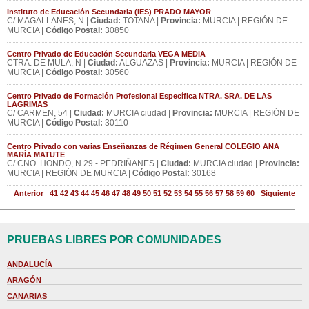
Instituto de Educación Secundaria (IES) PRADO MAYOR
C/ MAGALLANES, N |
Ciudad:
TOTANA |
Provincia:
MURCIA | REGIÓN DE
MURCIA |
Código Postal:
30850
Centro Privado de Educación Secundaria VEGA MEDIA
CTRA. DE MULA, N |
Ciudad:
ALGUAZAS |
Provincia:
MURCIA | REGIÓN DE
MURCIA |
Código Postal:
30560
Centro Privado de Formación Profesional Específica NTRA. SRA. DE LAS
LAGRIMAS
C/ CARMEN, 54 |
Ciudad:
MURCIA ciudad |
Provincia:
MURCIA | REGIÓN DE
MURCIA |
Código Postal:
30110
Centro Privado con varias Enseñanzas de Régimen General COLEGIO ANA
MARÍA MATUTE
C/ CNO. HONDO, N 29 - PEDRIÑANES |
Ciudad:
MURCIA ciudad |
Provincia:
MURCIA | REGIÓN DE MURCIA |
Código Postal:
30168
Anterior
41
42
43
44
45
46
47
48
49
50
51
52
53
54
55
56
57
58
59
60
Siguiente
PRUEBAS LIBRES POR COMUNIDADES
ANDALUCÍA
ARAGÓN
CANARIAS