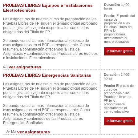
PRUEBAS LIBRES Equipos e Instalaciones
Duración:
1,400
horas
Electrotécnicas
Precio:
El precio del
Las asignaturas de nuestro curso de preparación de las
curso de
Pruebas Libres de FP siguen el temario oficial aprobado
preparación a las
Pruebas Libres de
por la legislación vigente respecto a los contenidos
FP te lo
obligatorios del Título de FP.
proporcionará
directamente el
Se puede consultar más información al respecto de
centro educativo
esas asignaturas en el BOE correspondiente. Como
resumen, a continuación ofrecemos la lista de
Infórmate gratis
Asignaturas y contenidos de las Pruebas Libres Equipos
e Instalaciones Electrotécnicas:
&n
ver asignaturas
PRUEBAS LIBRES Emergencias Sanitarias
Duración:
1,400
horas
Las asignaturas de nuestro curso de preparación de las
Precio:
El precio del
Pruebas Libres de FP siguen el temario oficial aprobado
curso de
por la legislación vigente respecto a los contenidos
preparación a las
obligatorios del Título de FP.
Pruebas Libres de
FP te lo
proporcionará
Se puede consultar más información al respecto de
directamente el
esas asignaturas en el BOE correspondiente. Como
centro educativo
resumen, a continuación ofrecemos la lista de
Asignaturas y contenidos de las Pruebas Libres
Infórmate gratis
Emergencias Sanitarias:
A- Ma
ver asignaturas