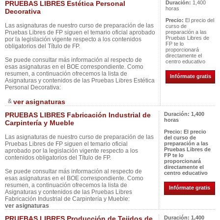
PRUEBAS LIBRES Estética Personal
Duración:
1,400
horas
Decorativa
Precio:
El precio del
Las asignaturas de nuestro curso de preparación de las
curso de
Pruebas Libres de FP siguen el temario oficial aprobado
preparación a las
Pruebas Libres de
por la legislación vigente respecto a los contenidos
FP te lo
obligatorios del Título de FP.
proporcionará
directamente el
Se puede consultar más información al respecto de
centro educativo
esas asignaturas en el BOE correspondiente. Como
resumen, a continuación ofrecemos la lista de
Infórmate gratis
Asignaturas y contenidos de las Pruebas Libres Estética
Personal Decorativa:
&
ver asignaturas
PRUEBAS LIBRES Fabricación Industrial de
Duración:
1,400
horas
Carpintería y Mueble
Precio:
El precio
Las asignaturas de nuestro curso de preparación de las
del curso de
Pruebas Libres de FP siguen el temario oficial
preparación a las
Pruebas Libres de
aprobado por la legislación vigente respecto a los
FP te lo
contenidos obligatorios del Título de FP.
proporcionará
directamente el
Se puede consultar más información al respecto de
centro educativo
esas asignaturas en el BOE correspondiente. Como
resumen, a continuación ofrecemos la lista de
Infórmate gratis
Asignaturas y contenidos de las Pruebas Libres
Fabricación Industrial de Carpintería y Mueble:
ver asignaturas
PRUEBAS LIBRES Producción de Tejidos de
Duración:
1,400