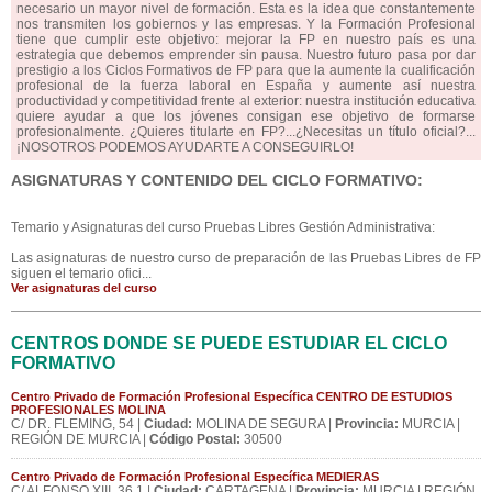
necesario un mayor nivel de formación. Esta es la idea que constantemente
nos transmiten los gobiernos y las empresas. Y la Formación Profesional
tiene que cumplir este objetivo: mejorar la FP en nuestro país es una
estrategia que debemos emprender sin pausa. Nuestro futuro pasa por dar
prestigio a los Ciclos Formativos de FP para que la aumente la cualificación
profesional de la fuerza laboral en España y aumente así nuestra
productividad y competitividad frente al exterior: nuestra institución educativa
quiere ayudar a que los jóvenes consigan ese objetivo de formarse
profesionalmente. ¿Quieres titularte en FP?...¿Necesitas un título oficial?...
¡NOSOTROS PODEMOS AYUDARTE A CONSEGUIRLO!
ASIGNATURAS Y CONTENIDO DEL CICLO FORMATIVO:
Temario y Asignaturas del curso Pruebas Libres Gestión Administrativa:
Las asignaturas de nuestro curso de preparación de las Pruebas Libres de FP
siguen el temario ofici...
Ver asignaturas del curso
CENTROS DONDE SE PUEDE ESTUDIAR EL CICLO
FORMATIVO
Centro Privado de Formación Profesional Específica CENTRO DE ESTUDIOS
PROFESIONALES MOLINA
C/ DR. FLEMING, 54 |
Ciudad:
MOLINA DE SEGURA |
Provincia:
MURCIA |
REGIÓN DE MURCIA |
Código Postal:
30500
Centro Privado de Formación Profesional Específica MEDIERAS
C/ ALFONSO XIII, 36 1 |
Ciudad:
CARTAGENA |
Provincia:
MURCIA | REGIÓN