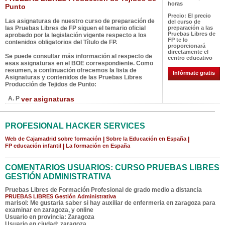
horas
Punto
Precio:
El precio
Las asignaturas de nuestro curso de preparación de
del curso de
las Pruebas Libres de FP siguen el temario oficial
preparación a las
Pruebas Libres de
aprobado por la legislación vigente respecto a los
FP te lo
contenidos obligatorios del Título de FP.
proporcionará
directamente el
Se puede consultar más información al respecto de
centro educativo
esas asignaturas en el BOE correspondiente. Como
resumen, a continuación ofrecemos la lista de
Infórmate gratis
Asignaturas y contenidos de las Pruebas Libres
Producción de Tejidos de Punto:
A. P
ver asignaturas
PROFESIONAL HACKER SERVICES
Web de Cajamadrid sobre formación
|
Sobre la Educación en España
|
FP educación infantil
|
La formación en España
COMENTARIOS USUARIOS: CURSO PRUEBAS LIBRES
GESTIÓN ADMINISTRATIVA
Pruebas Libres de Formación Profesional de grado medio a distancia
PRUEBAS LIBRES Gestión Administrativa
marisol
: Me gustaria saber si hay auxiliar de enfermeria en zaragoza para
examinar en zaragoza, y online
Usuario en provincia: Zaragoza
Usuario en ciudad: zaragoza