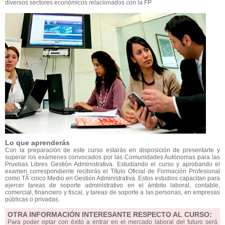
diversos sectores económicos relacionados con la FP
Lo que aprenderás
Con la preparación de este curso estarás en disposición de presentarte y
superar los exámenes convocados por las Comunidades Autónomas para las
Pruebas Libres Gestión Administrativa. Estudiando el curso y aprobando el
examen correspondiente recibirás el Título Oficial de Formación Profesional
como TÃ¨cnico Medio en Gestión Administrativa. Estos estudios capacitan para
ejercer tareas de soporte administrativo en el ámbito laboral, contable,
comercial, financiero y fiscal, y tareas de soporte a las personas, en empresas
públicas o privadas.
OTRA INFORMACIÓN INTERESANTE RESPECTO AL CURSO:
Para poder optar con éxito a entrar en el mercado laboral del futuro será