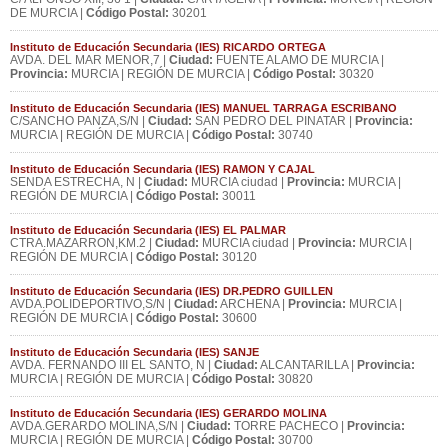
DE MURCIA |
Código Postal:
30201
Instituto de Educación Secundaria (IES) RICARDO ORTEGA
AVDA. DEL MAR MENOR,7 |
Ciudad:
FUENTE ALAMO DE MURCIA |
Provincia:
MURCIA | REGIÓN DE MURCIA |
Código Postal:
30320
Instituto de Educación Secundaria (IES) MANUEL TARRAGA ESCRIBANO
C/SANCHO PANZA,S/N |
Ciudad:
SAN PEDRO DEL PINATAR |
Provincia:
MURCIA | REGIÓN DE MURCIA |
Código Postal:
30740
Instituto de Educación Secundaria (IES) RAMON Y CAJAL
SENDA ESTRECHA, N |
Ciudad:
MURCIA ciudad |
Provincia:
MURCIA |
REGIÓN DE MURCIA |
Código Postal:
30011
Instituto de Educación Secundaria (IES) EL PALMAR
CTRA.MAZARRON,KM.2 |
Ciudad:
MURCIA ciudad |
Provincia:
MURCIA |
REGIÓN DE MURCIA |
Código Postal:
30120
Instituto de Educación Secundaria (IES) DR.PEDRO GUILLEN
AVDA.POLIDEPORTIVO,S/N |
Ciudad:
ARCHENA |
Provincia:
MURCIA |
REGIÓN DE MURCIA |
Código Postal:
30600
Instituto de Educación Secundaria (IES) SANJE
AVDA. FERNANDO III EL SANTO, N |
Ciudad:
ALCANTARILLA |
Provincia:
MURCIA | REGIÓN DE MURCIA |
Código Postal:
30820
Instituto de Educación Secundaria (IES) GERARDO MOLINA
AVDA.GERARDO MOLINA,S/N |
Ciudad:
TORRE PACHECO |
Provincia:
MURCIA | REGIÓN DE MURCIA |
Código Postal:
30700