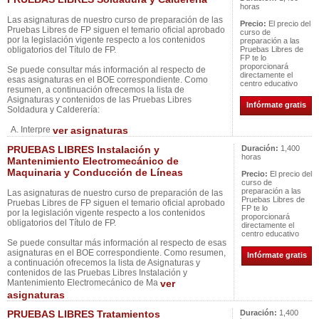
horas
Las asignaturas de nuestro curso de preparación de las
Precio:
El precio del
Pruebas Libres de FP siguen el temario oficial aprobado
curso de
por la legislación vigente respecto a los contenidos
preparación a las
obligatorios del Título de FP.
Pruebas Libres de
FP te lo
proporcionará
Se puede consultar más información al respecto de
directamente el
esas asignaturas en el BOE correspondiente. Como
centro educativo
resumen, a continuación ofrecemos la lista de
Asignaturas y contenidos de las Pruebas Libres
Infórmate gratis
Soldadura y Calderería:
A. Interpre
ver asignaturas
PRUEBAS LIBRES Instalación y
Duración:
1,400
horas
Mantenimiento Electromecánico de
Maquinaria y Conducción de Líneas
Precio:
El precio del
curso de
preparación a las
Las asignaturas de nuestro curso de preparación de las
Pruebas Libres de
Pruebas Libres de FP siguen el temario oficial aprobado
FP te lo
por la legislación vigente respecto a los contenidos
proporcionará
obligatorios del Título de FP.
directamente el
centro educativo
Se puede consultar más información al respecto de esas
asignaturas en el BOE correspondiente. Como resumen,
Infórmate gratis
a continuación ofrecemos la lista de Asignaturas y
contenidos de las Pruebas Libres Instalación y
Mantenimiento Electromecánico de Ma
ver
asignaturas
PRUEBAS LIBRES Tratamientos
Duración:
1,400