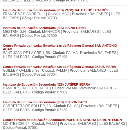
BALEARES | ILLES BALEARS |
Código Postal:
07760
Instituto de Educación Secundaria (IES) PASQUAL CALBÓ I CALDÉS
FRANCESC F. ANDREU, 1 |
Ciudad:
MAO |
Provincia:
BALEARES | ILLES
BALEARS |
Código Postal:
07703
Instituto de Educación Secundaria (IES) IES NA CAMEL
MESTRIA, S/N |
Ciudad:
MANACOR |
Provincia:
BALEARES | ILLES
BALEARS |
Código Postal:
07500
Centro Privado con varias Enseñanzas de Régimen General SAN ANTONIO
ABAD
SANT JOAN DE LA CREU, 58 |
Ciudad:
PALMA |
Provincia:
BALEARES |
ILLES BALEARS |
Código Postal:
07198
Centro Privado con varias Enseñanzas de Régimen General JESUS MARIA
GUILLEM GALMES, 38 |
Ciudad:
PALMA |
Provincia:
BALEARES | ILLES
BALEARS |
Código Postal:
07004
Instituto de Educación Secundaria (IES) JUNÍPER SERRA
CAMI DE SON CLADERA, 20 |
Ciudad:
PALMA |
Provincia:
BALEARES |
ILLES BALEARS |
Código Postal:
07009
Instituto de Educación Secundaria (IES) IES SON PACS
CARRETERA DE SÓLLER, 13 |
Ciudad:
PALMA |
Provincia:
BALEARES |
ILLES BALEARS |
Código Postal:
07120
Centro Privado de Educación Secundaria NUESTRA SEÑORA DE MONTESION
MONTESION, 24 |
Ciudad:
PALMA |
Provincia:
BALEARES | ILLES BALEARS |
Código Postal:
07001