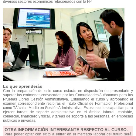
diversos sectores económicos relacionados con la FP
Lo que aprenderás
Con la preparación de este curso estarás en disposición de presentarte y
superar los exámenes convocados por las Comunidades Autónomas para las
Pruebas Libres Gestión Administrativa. Estudiando el curso y aprobando el
examen correspondiente recibirás el Título Oficial de Formación Profesional
como TÃ¨cnico Medio en Gestión Administrativa. Estos estudios capacitan para
ejercer tareas de soporte administrativo en el ámbito laboral, contable,
comercial, financiero y fiscal, y tareas de soporte a las personas, en empresas
públicas o privadas.
OTRA INFORMACIÓN INTERESANTE RESPECTO AL CURSO:
Para poder optar con éxito a entrar en el mercado laboral del futuro será