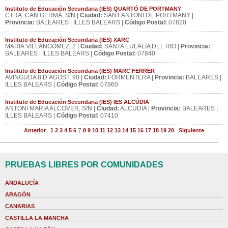
Instituto de Educación Secundaria (IES) QUARTÓ DE PORTMANY
CTRA. CAN GERMÀ, S/N |
Ciudad:
SANT ANTONI DE PORTMANY |
Provincia:
BALEARES | ILLES BALEARS |
Código Postal:
07820
Instituto de Educación Secundaria (IES) XARC
MARIÀ VILLANGÓMEZ, 2 |
Ciudad:
SANTA EULALIA DEL RIO |
Provincia:
BALEARES | ILLES BALEARS |
Código Postal:
07840
Instituto de Educación Secundaria (IES) MARC FERRER
AVINGUDA 8 D’AGOST, 90 |
Ciudad:
FORMENTERA |
Provincia:
BALEARES |
ILLES BALEARS |
Código Postal:
07860
Instituto de Educación Secundaria (IES) IES ALCÚDIA
ANTONI MARIA ALCOVER, S/N |
Ciudad:
ALCUDIA |
Provincia:
BALEARES |
ILLES BALEARS |
Código Postal:
07410
Anterior
1
2
3
4
5
6
7
8
9
10
11
12
13
14
15
16
17
18
19
20
Siguiente
PRUEBAS LIBRES POR COMUNIDADES
ANDALUCÍA
ARAGÓN
CANARIAS
CASTILLA LA MANCHA