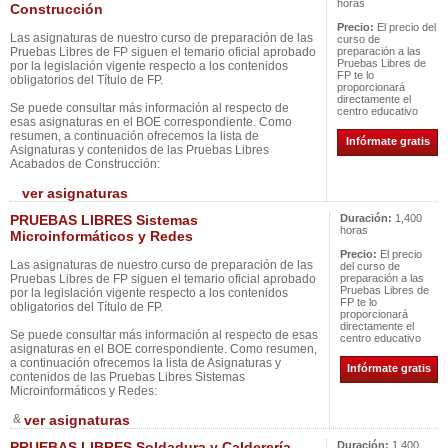
horas
Construcción
Precio:
El precio del
Las asignaturas de nuestro curso de preparación de las
curso de
Pruebas Libres de FP siguen el temario oficial aprobado
preparación a las
Pruebas Libres de
por la legislación vigente respecto a los contenidos
FP te lo
obligatorios del Título de FP.
proporcionará
directamente el
Se puede consultar más información al respecto de
centro educativo
esas asignaturas en el BOE correspondiente. Como
resumen, a continuación ofrecemos la lista de
Infórmate gratis
Asignaturas y contenidos de las Pruebas Libres
Acabados de Construcción:
ver asignaturas
PRUEBAS LIBRES Sistemas
Duración:
1,400
horas
Microinformáticos y Redes
Precio:
El precio
Las asignaturas de nuestro curso de preparación de las
del curso de
Pruebas Libres de FP siguen el temario oficial aprobado
preparación a las
Pruebas Libres de
por la legislación vigente respecto a los contenidos
FP te lo
obligatorios del Título de FP.
proporcionará
directamente el
Se puede consultar más información al respecto de esas
centro educativo
asignaturas en el BOE correspondiente. Como resumen,
a continuación ofrecemos la lista de Asignaturas y
Infórmate gratis
contenidos de las Pruebas Libres Sistemas
Microinformáticos y Redes:
&
ver asignaturas
PRUEBAS LIBRES Soldadura y Calderería
Duración:
1,400