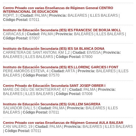
Centro Privado con varias Enseñanzas de Régimen General CENTRO
INTERNACIONAL DE EDUCACION
ROPIT, 3 |
Ciudad:
PALMA |
Provincia:
BALEARES | ILLES BALEARS |
Código Postal:
07011
Instituto de Educación Secundaria (IES) IES FRANCESC DE BORJA MOLL
CARACAS,6 |
Ciudad:
PALMA |
Provincia:
BALEARES | ILLES BALEARS |
Código Postal:
07007
Instituto de Educación Secundaria (IES) IES SA BLANCA DONA
CARRETERA DE SANT ANTONI, KM 1,2 |
Ciudad:
EIVISSA |
Provincia:
BALEARES | ILLES BALEARS |
Código Postal:
07800
Instituto de Educación Secundaria (IES) IES LLORENÇ GARCIES I FONT
PERE AMORÓS ESTEVA, 4 |
Ciudad:
ARTÀ |
Provincia:
BALEARES | ILLES
BALEARS |
Código Postal:
07570
Centro Privado de Educación Secundaria SANT JOSEP OBRER I
MARE DE DÉU DE MONTSERRAT, 67 |
Ciudad:
PALMA |
Provincia:
BALEARES | ILLES BALEARS |
Código Postal:
07008
Instituto de Educación Secundaria (IES) GUILLEM SAGRERA
SALVADOR DALÍ, 5 |
Ciudad:
PALMA |
Provincia:
BALEARES | ILLES
BALEARS |
Código Postal:
07011
Centro Privado con varias Enseñanzas de Régimen General AULA BALEAR
CAN VALERO, 19 |
Ciudad:
PALMA |
Provincia:
BALEARES | ILLES BALEARS
|
Código Postal:
07011