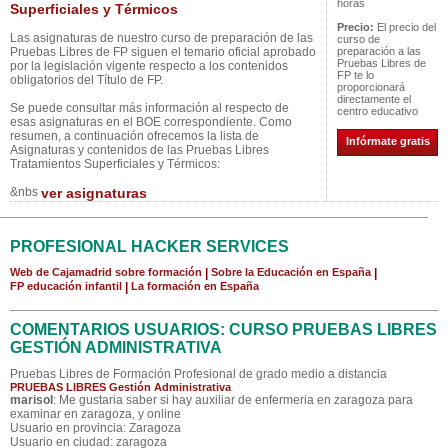
horas
Superficiales y Térmicos
Precio:
El precio del
Las asignaturas de nuestro curso de preparación de las
curso de
Pruebas Libres de FP siguen el temario oficial aprobado
preparación a las
Pruebas Libres de
por la legislación vigente respecto a los contenidos
FP te lo
obligatorios del Título de FP.
proporcionará
directamente el
Se puede consultar más información al respecto de
centro educativo
esas asignaturas en el BOE correspondiente. Como
resumen, a continuación ofrecemos la lista de
Infórmate gratis
Asignaturas y contenidos de las Pruebas Libres
Tratamientos Superficiales y Térmicos:
&nbs
ver asignaturas
PROFESIONAL HACKER SERVICES
Web de Cajamadrid sobre formación
|
Sobre la Educación en España
|
FP educación infantil
|
La formación en España
COMENTARIOS USUARIOS: CURSO PRUEBAS LIBRES
GESTIÓN ADMINISTRATIVA
Pruebas Libres de Formación Profesional de grado medio a distancia
PRUEBAS LIBRES Gestión Administrativa
marisol
: Me gustaria saber si hay auxiliar de enfermeria en zaragoza para
examinar en zaragoza, y online
Usuario en provincia: Zaragoza
Usuario en ciudad: zaragoza