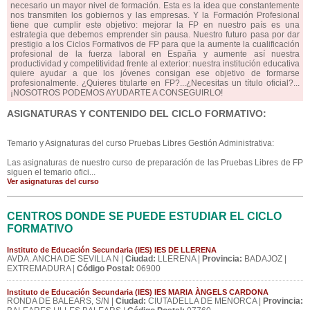
necesario un mayor nivel de formación. Esta es la idea que constantemente
nos transmiten los gobiernos y las empresas. Y la Formación Profesional
tiene que cumplir este objetivo: mejorar la FP en nuestro país es una
estrategia que debemos emprender sin pausa. Nuestro futuro pasa por dar
prestigio a los Ciclos Formativos de FP para que la aumente la cualificación
profesional de la fuerza laboral en España y aumente así nuestra
productividad y competitividad frente al exterior: nuestra institución educativa
quiere ayudar a que los jóvenes consigan ese objetivo de formarse
profesionalmente. ¿Quieres titularte en FP?...¿Necesitas un título oficial?...
¡NOSOTROS PODEMOS AYUDARTE A CONSEGUIRLO!
ASIGNATURAS Y CONTENIDO DEL CICLO FORMATIVO:
Temario y Asignaturas del curso Pruebas Libres Gestión Administrativa:
Las asignaturas de nuestro curso de preparación de las Pruebas Libres de FP
siguen el temario ofici...
Ver asignaturas del curso
CENTROS DONDE SE PUEDE ESTUDIAR EL CICLO
FORMATIVO
Instituto de Educación Secundaria (IES) IES DE LLERENA
AVDA. ANCHA DE SEVILLA N |
Ciudad:
LLERENA |
Provincia:
BADAJOZ |
EXTREMADURA |
Código Postal:
06900
Instituto de Educación Secundaria (IES) IES MARIA ÀNGELS CARDONA
RONDA DE BALEARS, S/N |
Ciudad:
CIUTADELLA DE MENORCA |
Provincia: