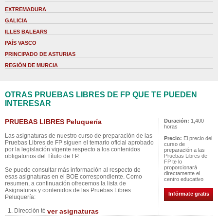
EXTREMADURA
GALICIA
ILLES BALEARS
PAÍS VASCO
PRINCIPADO DE ASTURIAS
REGIÓN DE MURCIA
OTRAS PRUEBAS LIBRES DE FP QUE TE PUEDEN
INTERESAR
PRUEBAS LIBRES Peluquería
Duración:
1,400
horas
Las asignaturas de nuestro curso de preparación de las
Precio:
El precio del
Pruebas Libres de FP siguen el temario oficial aprobado
curso de
por la legislación vigente respecto a los contenidos
preparación a las
obligatorios del Título de FP.
Pruebas Libres de
FP te lo
proporcionará
Se puede consultar más información al respecto de
directamente el
esas asignaturas en el BOE correspondiente. Como
centro educativo
resumen, a continuación ofrecemos la lista de
Asignaturas y contenidos de las Pruebas Libres
Infórmate gratis
Peluquería:
1. Dirección té
ver asignaturas