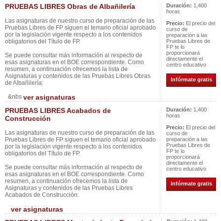
PRUEBAS LIBRES Obras de Albañilería
Duración:
1,400
horas
Las asignaturas de nuestro curso de preparación de las
Precio:
El precio del
Pruebas Libres de FP siguen el temario oficial aprobado
curso de
por la legislación vigente respecto a los contenidos
preparación a las
obligatorios del Título de FP.
Pruebas Libres de
FP te lo
proporcionará
Se puede consultar más información al respecto de
directamente el
esas asignaturas en el BOE correspondiente. Como
centro educativo
resumen, a continuación ofrecemos la lista de
Asignaturas y contenidos de las Pruebas Libres Obras
Infórmate gratis
de Albañilería:
&nbs
ver asignaturas
PRUEBAS LIBRES Acabados de
Duración:
1,400
horas
Construcción
Precio:
El precio del
Las asignaturas de nuestro curso de preparación de las
curso de
Pruebas Libres de FP siguen el temario oficial aprobado
preparación a las
Pruebas Libres de
por la legislación vigente respecto a los contenidos
FP te lo
obligatorios del Título de FP.
proporcionará
directamente el
Se puede consultar más información al respecto de
centro educativo
esas asignaturas en el BOE correspondiente. Como
resumen, a continuación ofrecemos la lista de
Infórmate gratis
Asignaturas y contenidos de las Pruebas Libres
Acabados de Construcción:
ver asignaturas