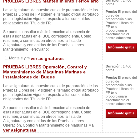
PRUEBAS LIBRES Mantenimiento Ferroviario
Duración:
1,400
horas
Las asignaturas de nuestro curso de preparación de las
Precio:
El precio del
Pruebas Libres de FP siguen el temario oficial aprobado
curso de
por la legislación vigente respecto a los contenidos
preparación a las
obligatorios del Título de FP.
Pruebas Libres de
FP te lo
proporcionará
Se puede consultar más información al respecto de
directamente el
esas asignaturas en el BOE correspondiente. Como
centro educativo
resumen, a continuación ofrecemos la lista de
Asignaturas y contenidos de las Pruebas Libres
Infórmate gratis
Mantenimiento Ferroviario:
1. Montaje y m
ver asignaturas
PRUEBAS LIBRES Operación, Control y
Duración:
1,400
horas
Mantenimiento de Máquinas Marinas e
Instalaciones del Buque
Precio:
El precio del
curso de
preparación a las
Las asignaturas de nuestro curso de preparación de las
Pruebas Libres de
Pruebas Libres de FP siguen el temario oficial aprobado
FP te lo
por la legislación vigente respecto a los contenidos
proporcionará
obligatorios del Título de FP.
directamente el
centro educativo
Se puede consultar más información al respecto de
esas asignaturas en el BOE correspondiente. Como
Infórmate gratis
resumen, a continuación ofrecemos la lista de
Asignaturas y contenidos de las Pruebas Libres
Operación, Control y Mantenimiento de Máquinas Ma
ver asignaturas