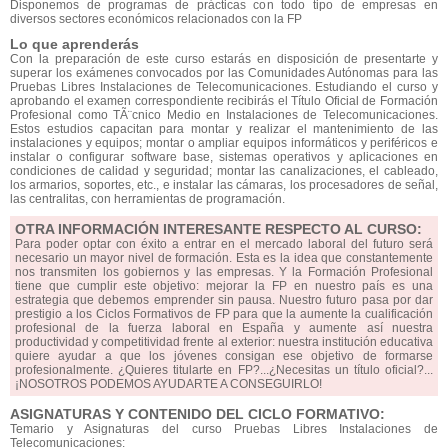
Disponemos de programas de prácticas con todo tipo de empresas en
diversos sectores económicos relacionados con la FP
Lo que aprenderás
Con la preparación de este curso estarás en disposición de presentarte y
superar los exámenes convocados por las Comunidades Autónomas para las
Pruebas Libres Instalaciones de Telecomunicaciones. Estudiando el curso y
aprobando el examen correspondiente recibirás el Título Oficial de Formación
Profesional como TÃ¨cnico Medio en Instalaciones de Telecomunicaciones.
Estos estudios capacitan para montar y realizar el mantenimiento de las
instalaciones y equipos; montar o ampliar equipos informáticos y periféricos e
instalar o configurar software base, sistemas operativos y aplicaciones en
condiciones de calidad y seguridad; montar las canalizaciones, el cableado,
los armarios, soportes, etc., e instalar las cámaras, los procesadores de señal,
las centralitas, con herramientas de programación.
OTRA INFORMACIÓN INTERESANTE RESPECTO AL CURSO:
Para poder optar con éxito a entrar en el mercado laboral del futuro será
necesario un mayor nivel de formación. Esta es la idea que constantemente
nos transmiten los gobiernos y las empresas. Y la Formación Profesional
tiene que cumplir este objetivo: mejorar la FP en nuestro país es una
estrategia que debemos emprender sin pausa. Nuestro futuro pasa por dar
prestigio a los Ciclos Formativos de FP para que la aumente la cualificación
profesional de la fuerza laboral en España y aumente así nuestra
productividad y competitividad frente al exterior: nuestra institución educativa
quiere ayudar a que los jóvenes consigan ese objetivo de formarse
profesionalmente. ¿Quieres titularte en FP?...¿Necesitas un título oficial?...
¡NOSOTROS PODEMOS AYUDARTE A CONSEGUIRLO!
ASIGNATURAS Y CONTENIDO DEL CICLO FORMATIVO:
Temario y Asignaturas del curso Pruebas Libres Instalaciones de
Telecomunicaciones: