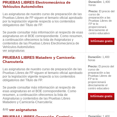
PRUEBAS LIBRES Electromecánica de
Duración:
1,400
horas
Vehículos Automóviles
Precio:
El precio del
Las asignaturas de nuestro curso de preparación de las
curso de
Pruebas Libres de FP siguen el temario oficial aprobado
preparación a las
Pruebas Libres de
por la legislación vigente respecto a los contenidos
FP te lo
obligatorios del Título de FP.
proporcionará
directamente el
Se puede consultar más información al respecto de esas
centro educativo
asignaturas en el BOE correspondiente. Como resumen,
a continuación ofrecemos la lista de Asignaturas y
Infórmate gratis
contenidos de las Pruebas Libres Electromecánica de
Vehículos Automóviles:
ver asignaturas
PRUEBAS LIBRES Matadero y Carnicería-
Duración:
1,400
horas
Charcutería
Precio:
El precio del
Las asignaturas de nuestro curso de preparación de las
curso de
Pruebas Libres de FP siguen el temario oficial aprobado
preparación a las
Pruebas Libres de
por la legislación vigente respecto a los contenidos
FP te lo
obligatorios del Título de FP.
proporcionará
directamente el
Se puede consultar más información al respecto de
centro educativo
esas asignaturas en el BOE correspondiente. Como
resumen, a continuación ofrecemos la lista de
Infórmate gratis
Asignaturas y contenidos de las Pruebas Libres
Matadero y Carnicería-Charcutería:
&nb
ver asignaturas
PRUEBAS LIBRES Operación, Control y
Duración:
1,400