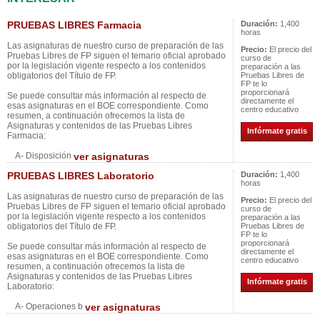
PRUEBAS LIBRES Farmacia
Duración:
1,400
horas
Las asignaturas de nuestro curso de preparación de las
Precio:
El precio del
Pruebas Libres de FP siguen el temario oficial aprobado
curso de
por la legislación vigente respecto a los contenidos
preparación a las
obligatorios del Título de FP.
Pruebas Libres de
FP te lo
proporcionará
Se puede consultar más información al respecto de
directamente el
esas asignaturas en el BOE correspondiente. Como
centro educativo
resumen, a continuación ofrecemos la lista de
Asignaturas y contenidos de las Pruebas Libres
Infórmate gratis
Farmacia:
A- Disposición
ver asignaturas
PRUEBAS LIBRES Laboratorio
Duración:
1,400
horas
Las asignaturas de nuestro curso de preparación de las
Precio:
El precio del
Pruebas Libres de FP siguen el temario oficial aprobado
curso de
por la legislación vigente respecto a los contenidos
preparación a las
obligatorios del Título de FP.
Pruebas Libres de
FP te lo
proporcionará
Se puede consultar más información al respecto de
directamente el
esas asignaturas en el BOE correspondiente. Como
centro educativo
resumen, a continuación ofrecemos la lista de
Asignaturas y contenidos de las Pruebas Libres
Infórmate gratis
Laboratorio:
A- Operaciones b
ver asignaturas