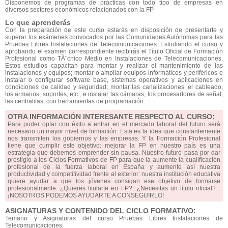
Disponemos de programas de prácticas con todo tipo de empresas en
diversos sectores económicos relacionados con la FP
Lo que aprenderás
Con la preparación de este curso estarás en disposición de presentarte y
superar los exámenes convocados por las Comunidades Autónomas para las
Pruebas Libres Instalaciones de Telecomunicaciones. Estudiando el curso y
aprobando el examen correspondiente recibirás el Título Oficial de Formación
Profesional como TÃ¨cnico Medio en Instalaciones de Telecomunicaciones.
Estos estudios capacitan para montar y realizar el mantenimiento de las
instalaciones y equipos; montar o ampliar equipos informáticos y periféricos e
instalar o configurar software base, sistemas operativos y aplicaciones en
condiciones de calidad y seguridad; montar las canalizaciones, el cableado,
los armarios, soportes, etc., e instalar las cámaras, los procesadores de señal,
las centralitas, con herramientas de programación.
OTRA INFORMACIÓN INTERESANTE RESPECTO AL CURSO:
Para poder optar con éxito a entrar en el mercado laboral del futuro será
necesario un mayor nivel de formación. Esta es la idea que constantemente
nos transmiten los gobiernos y las empresas. Y la Formación Profesional
tiene que cumplir este objetivo: mejorar la FP en nuestro país es una
estrategia que debemos emprender sin pausa. Nuestro futuro pasa por dar
prestigio a los Ciclos Formativos de FP para que la aumente la cualificación
profesional de la fuerza laboral en España y aumente así nuestra
productividad y competitividad frente al exterior: nuestra institución educativa
quiere ayudar a que los jóvenes consigan ese objetivo de formarse
profesionalmente. ¿Quieres titularte en FP?...¿Necesitas un título oficial?...
¡NOSOTROS PODEMOS AYUDARTE A CONSEGUIRLO!
ASIGNATURAS Y CONTENIDO DEL CICLO FORMATIVO:
Temario y Asignaturas del curso Pruebas Libres Instalaciones de
Telecomunicaciones: