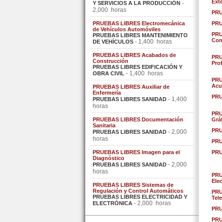
Ext
-
Y SERVICIOS A LA PRODUCCIÓN
2,000 horas
PRU
PRUEBAS LIBRES Electromecánica
PRU
de Vehículos Automóviles
PRU
PRUEBAS LIBRES MANTENIMIENTO
Con
- 1,400 horas
DE VEHÍCULOS
PRUEBAS LIBRES Acabados de
PRU
Construcción
Pro
PRUEBAS LIBRES EDIFICACIÓN Y
- 1,400 horas
OBRA CIVIL
PRU
Acu
PRUEBAS LIBRES Auxiliar de
Enfermería
PRU
- 1,400
PRUEBAS LIBRES SANIDAD
horas
PRU
PRUEBAS LIBRES Documentación
Grá
Sanitaria
PRU
- 2,000
PRUEBAS LIBRES SANIDAD
horas
PRU
PRUEBAS LIBRES Imagen para el
PRU
Diagnóstico
- 2,000
PRUEBAS LIBRES SANIDAD
horas
PRU
Ele
PRUEBAS LIBRES Sistemas de
Regulación y Control Automáticos
PRU
PRUEBAS LIBRES ELECTRICIDAD Y
Tel
- 2,000 horas
ELECTRÓNICA
PRU
PRU