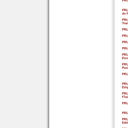
PRU
PRU
de 
PRU
Tra
PRU
PRU
PRU
PRU
PRU
Enn
PRU
Pun
PRU
PRU
Emp
PRU
Fís
PRU
PRU
PRU
Edit