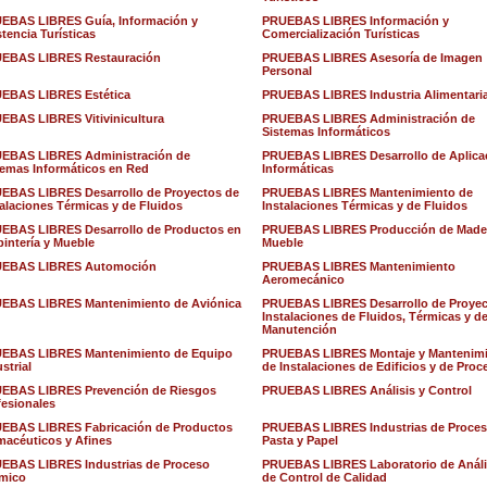
EBAS LIBRES Guía, Información y
PRUEBAS LIBRES Información y
tencia Turísticas
Comercialización Turísticas
EBAS LIBRES Restauración
PRUEBAS LIBRES Asesoría de Imagen
Personal
EBAS LIBRES Estética
PRUEBAS LIBRES Industria Alimentari
EBAS LIBRES Vitivinicultura
PRUEBAS LIBRES Administración de
Sistemas Informáticos
EBAS LIBRES Administración de
PRUEBAS LIBRES Desarrollo de Aplica
temas Informáticos en Red
Informáticas
EBAS LIBRES Desarrollo de Proyectos de
PRUEBAS LIBRES Mantenimiento de
talaciones Térmicas y de Fluidos
Instalaciones Térmicas y de Fluidos
EBAS LIBRES Desarrollo de Productos en
PRUEBAS LIBRES Producción de Made
pintería y Mueble
Mueble
EBAS LIBRES Automoción
PRUEBAS LIBRES Mantenimiento
Aeromecánico
EBAS LIBRES Mantenimiento de Aviónica
PRUEBAS LIBRES Desarrollo de Proyec
Instalaciones de Fluidos, Térmicas y d
Manutención
EBAS LIBRES Mantenimiento de Equipo
PRUEBAS LIBRES Montaje y Mantenim
strial
de Instalaciones de Edificios y de Proc
EBAS LIBRES Prevención de Riesgos
PRUEBAS LIBRES Análisis y Control
fesionales
EBAS LIBRES Fabricación de Productos
PRUEBAS LIBRES Industrias de Proces
macéuticos y Afines
Pasta y Papel
EBAS LIBRES Industrias de Proceso
PRUEBAS LIBRES Laboratorio de Análi
mico
de Control de Calidad