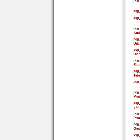
PRU
PRU
PRU
PRU
Aud
PRU
Urb
PRU
Obr
PRU
Ele
PRU
Tel
PRU
PRU
Mec
PRU
y P
PRU
Pro
PRU
Ges
PRU