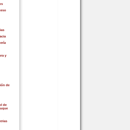
os
ceso
ias
acia
ería
ra y
ión de
l de
Buque
trias