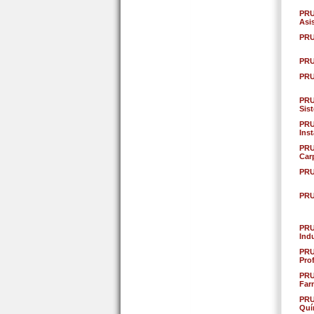
PRU
Asis
PRU
PRU
PRU
PRU
Sis
PRU
Ins
PRU
Car
PRU
PRU
PRU
Indu
PRU
Pro
PRU
Far
PRU
Quí