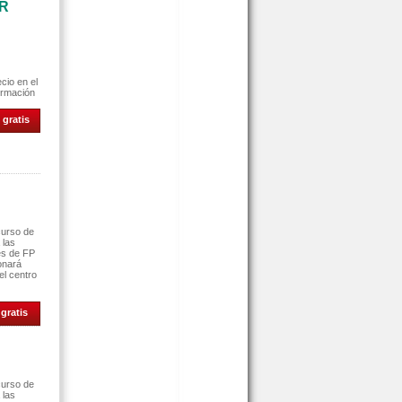
AR
cio en el
ormación
 gratis
curso de
 las
es de FP
ionará
el centro
gratis
curso de
 las