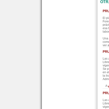
OTR
PRU
El p
Fore
prác
esa 
labor
Una 
comu
ver 
PRU
Las 
Libr
vige
Se p
en e
la l
Admi
A
PRU
Las 
Libr
vige