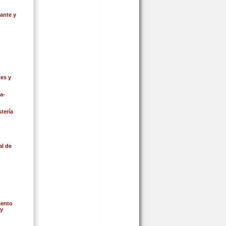
ante y
es y
a-
tería
l de
iento
 y