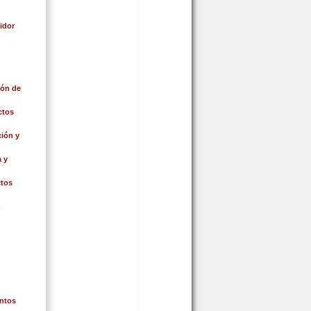
idor
ión de
ctos
ión y
 y
ctos
ntos