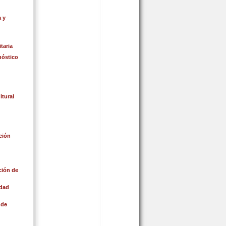
 y
taria
nóstico
tural
ción
ción de
idad
 de