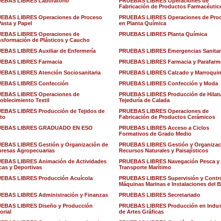
EBAS LIBRES Laboratorio
PRUEBAS LIBRES Operaciones de
Fabricación de Productos Farmacéutic
EBAS LIBRES Operaciones de Proceso
PRUEBAS LIBRES Operaciones de Pro
Pasta y Papel
en Planta Química
EBAS LIBRES Operaciones de
PRUEBAS LIBRES Planta Química
nsformación de Plásticos y Caucho
EBAS LIBRES Auxiliar de Enfermería
PRUEBAS LIBRES Emergencias Sanitar
EBAS LIBRES Farmacia
PRUEBAS LIBRES Farmacia y Parafarm
EBAS LIBRES Atención Sociosanitaria
PRUEBAS LIBRES Calzado y Marroquin
EBAS LIBRES Confección
PRUEBAS LIBRES Confección y Moda
EBAS LIBRES Operaciones de
PRUEBAS LIBRES Producción de Hilatu
oblecimiento Textil
Tejeduría de Calada
EBAS LIBRES Producción de Tejidos de
PRUEBAS LIBRES Operaciones de
to
Fabricación de Productos Cerámicos
EBAS LIBRES GRADUADO EN ESO
PRUEBAS LIBRES Acceso a Ciclos
Formativos de Grado Medio
EBAS LIBRES Gestión y Organización de
PRUEBAS LIBRES Gestión y Organizac
resas Agropecuarias
Recursos Naturales y Paisajísticos
EBAS LIBRES Animación de Actividades
PRUEBAS LIBRES Navegación Pesca y
icas y Deportivas
Transporte Marítimo
EBAS LIBRES Producción Acuícola
PRUEBAS LIBRES Supervisión y Contro
Máquinas Marinas e Instalaciones del 
EBAS LIBRES Administración y Finanzas
PRUEBAS LIBRES Secretariado
EBAS LIBRES Diseño y Producción
PRUEBAS LIBRES Producción en Indus
orial
de Artes Gráficas