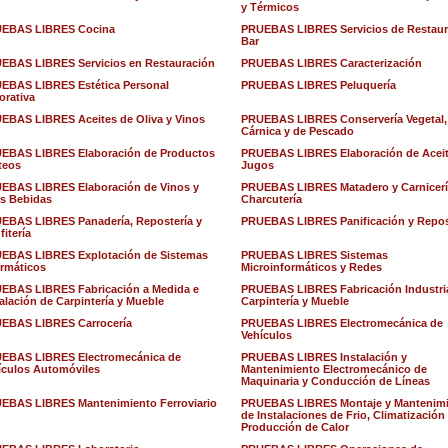
y Térmicos
EBAS LIBRES Cocina
PRUEBAS LIBRES Servicios de Restaur
Bar
EBAS LIBRES Servicios en Restauración
PRUEBAS LIBRES Caracterización
EBAS LIBRES Estética Personal
PRUEBAS LIBRES Peluquería
orativa
EBAS LIBRES Aceites de Oliva y Vinos
PRUEBAS LIBRES Conservería Vegetal,
Cárnica y de Pescado
EBAS LIBRES Elaboración de Productos
PRUEBAS LIBRES Elaboración de Aceit
teos
Jugos
EBAS LIBRES Elaboración de Vinos y
PRUEBAS LIBRES Matadero y Carnicerí
as Bebidas
Charcutería
EBAS LIBRES Panadería, Repostería y
PRUEBAS LIBRES Panificación y Repos
itería
EBAS LIBRES Explotación de Sistemas
PRUEBAS LIBRES Sistemas
ormáticos
Microinformáticos y Redes
EBAS LIBRES Fabricación a Medida e
PRUEBAS LIBRES Fabricación Industria
talación de Carpintería y Mueble
Carpintería y Mueble
EBAS LIBRES Carrocería
PRUEBAS LIBRES Electromecánica de
Vehículos
EBAS LIBRES Electromecánica de
PRUEBAS LIBRES Instalación y
ículos Automóviles
Mantenimiento Electromecánico de
Maquinaria y Conducción de Líneas
EBAS LIBRES Mantenimiento Ferroviario
PRUEBAS LIBRES Montaje y Mantenim
de Instalaciones de Frio, Climatización
Producción de Calor