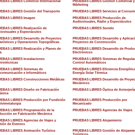
EBAS LIBRES Comercio Internacional
PRUEBAS LIBRES Gestión Comercial y
Márketing
EBAS LIBRES Gestión del Transporte
PRUEBAS LIBRES Servicios al Consum
EBAS LIBRES Imagen
PRUEBAS LIBRES Producción de
Audiovisuales, Radio y Espectáculos
EBAS LIBRES Realización de
PRUEBAS LIBRES Sonido
iovisuales y Espectáculos
EBAS LIBRES Desarrollo de Proyectos
PRUEBAS LIBRES Desarrollo y Aplicac
anísticos y Operaciones Topográficas
Proyectos de Construcción
EBAS LIBRES Realización y Planes de
PRUEBAS LIBRES Desarrollo de Produ
a
Electrónicos
EBAS LIBRES Instalaciones
PRUEBAS LIBRES Sistemas de Regulac
ctrotécnicas
Control Automáticos
EBAS LIBRES Sistemas de
PRUEBAS LIBRES Eficiencia Energética
ecomunicación e Informáticos
Energía Solar Térmica
EBAS LIBRES Construcciones Metálicas
PRUEBAS LIBRES Desarrollo de Proye
Mecánicos
EBAS LIBRES Diseño en Fabricación
PRUEBAS LIBRES Óptica de Anteojería
ánica
EBAS LIBRES Producción por Fundición
PRUEBAS LIBRES Producción por
ulvimetalurgia
Mecanizado
EBAS LIBRES Programación de la
PRUEBAS LIBRES Agencias de Viajes
ducción en Fabricación Mecánica
EBAS LIBRES Agencias de Viajes y
PRUEBAS LIBRES Alojamiento
tión de Eventos
EBAS LIBRES Animación Turística
PRUEBAS LIBRES Gestión de Alojamie
Turísticos