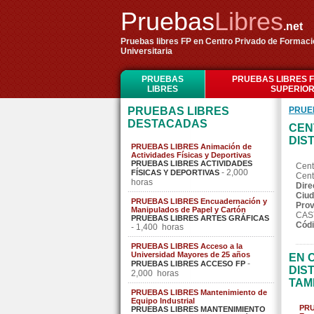
Pruebas
Libres
.net
Pruebas libres FP en Centro Privado de Formaci
Universitaria
PRUEBAS
PRUEBAS LIBRES 
LIBRES
SUPERIO
PRUEBAS LIBRES
PRUE
DESTACADAS
CEN
DIS
PRUEBAS LIBRES Animación de
Actividades Físicas y Deportivas
PRUEBAS LIBRES ACTIVIDADES
Cent
- 2,000
FÍSICAS Y DEPORTIVAS
Cent
horas
Dire
Ciud
PRUEBAS LIBRES Encuadernación y
Prov
Manipulados de Papel y Cartón
CAS
PRUEBAS LIBRES ARTES GRÁFICAS
Códi
- 1,400 horas
PRUEBAS LIBRES Acceso a la
Universidad Mayores de 25 años
EN 
-
PRUEBAS LIBRES ACCESO FP
DIS
2,000 horas
TAM
PRUEBAS LIBRES Mantenimiento de
Equipo Industrial
PRU
PRUEBAS LIBRES MANTENIMIENTO