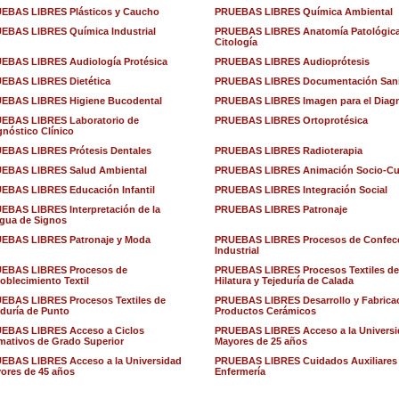
EBAS LIBRES Plásticos y Caucho
PRUEBAS LIBRES Química Ambiental
EBAS LIBRES Química Industrial
PRUEBAS LIBRES Anatomía Patológica
Citología
EBAS LIBRES Audiología Protésica
PRUEBAS LIBRES Audioprótesis
EBAS LIBRES Dietética
PRUEBAS LIBRES Documentación Sani
EBAS LIBRES Higiene Bucodental
PRUEBAS LIBRES Imagen para el Diag
EBAS LIBRES Laboratorio de
PRUEBAS LIBRES Ortoprotésica
gnóstico Clínico
EBAS LIBRES Prótesis Dentales
PRUEBAS LIBRES Radioterapia
EBAS LIBRES Salud Ambiental
PRUEBAS LIBRES Animación Socio-Cul
EBAS LIBRES Educación Infantil
PRUEBAS LIBRES Integración Social
EBAS LIBRES Interpretación de la
PRUEBAS LIBRES Patronaje
gua de Signos
EBAS LIBRES Patronaje y Moda
PRUEBAS LIBRES Procesos de Confec
Industrial
EBAS LIBRES Procesos de
PRUEBAS LIBRES Procesos Textiles de
oblecimiento Textil
Hilatura y Tejeduría de Calada
EBAS LIBRES Procesos Textiles de
PRUEBAS LIBRES Desarrollo y Fabrica
eduría de Punto
Productos Cerámicos
EBAS LIBRES Acceso a Ciclos
PRUEBAS LIBRES Acceso a la Univers
mativos de Grado Superior
Mayores de 25 años
EBAS LIBRES Acceso a la Universidad
PRUEBAS LIBRES Cuidados Auxiliares
ores de 45 años
Enfermería