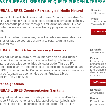
AS PRUEBAS LIBRES DE FP QUE TE PUEDEN INTERES
EBAS LIBRES Gestión Forestal y del Medio Natural
Duración:
2,000 horas
lanteamiento y el objetivo único del curso Pruebas Libres Gestión
Precio:
stal y del Medio Natural es el que tú recibas la formación teórica y
Consultar pre
tica necesaria para que consigas la titulación oficial de FP y con
Centro de F
titulación seas capaz de desenvolverte y progresar en el mundo
al.
Infórmate
vez finalizados los estudios, las actividades empresariales más
nes en las que podrías desarrollarte serán algunas como:
asignaturas
EBAS LIBRES Administración y Finanzas
Duración:
2,000 horas
asignaturas de nuestro curso de preparación de las Pruebas
Precio:
es de FP siguen el temario oficial aprobado por la legislación
El precio del 
nte respecto a los contenidos obligatorios del Título de FP.
preparación a
uede consultar más información al respecto de esas asignaturas
Pruebas Libr
te lo proporc
l BOE correspondiente. Como resumen, a continuación ofrecemos
directamente 
ista de Asignaturas y contenidos de las Pruebas Libres
educativo
nistración y Finanzas:
Infórmate 
ver asignaturas
EBAS LIBRES Documentación Sanitaria
Duración:
2,000 horas
asignaturas de nuestro curso de preparación de las Pruebas
Precio:
es de FP siguen el temario oficial aprobado por la legislación
El precio del 
nte respecto a los contenidos obligatorios del Título de FP.
preparación a