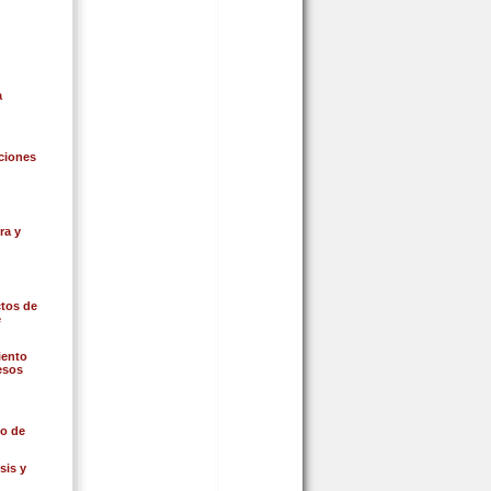
a
ciones
ra y
tos de
e
iento
esos
o de
sis y