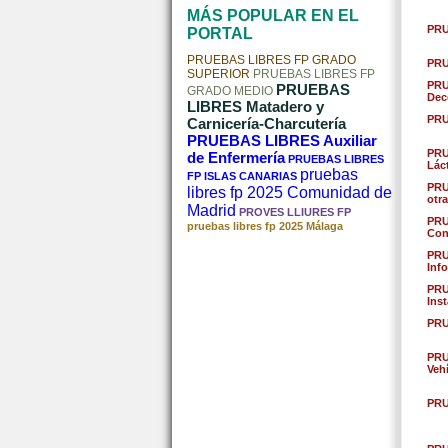
MÁS POPULAR EN EL
PRU
PORTAL
PRUEBAS LIBRES FP GRADO
PRU
SUPERIOR
PRUEBAS LIBRES FP
PRU
PRUEBAS
GRADO MEDIO
Dec
LIBRES Matadero y
PRU
Carnicería-Charcutería
PRUEBAS LIBRES Auxiliar
PRU
de Enfermería
PRUEBAS LIBRES
Lác
pruebas
FP ISLAS CANARIAS
PRU
libres fp 2025 Comunidad de
otr
Madrid
PROVES LLIURES FP
PRU
pruebas libres fp 2025 Málaga
Conf
PRU
Inf
PRU
Ins
PRU
PRU
Veh
PRU