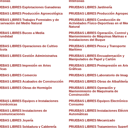
ensivas
Intensivas
EBAS LIBRES Explotaciones Ganaderas
PRUEBAS LIBRES Jardinería
EBAS LIBRES Producción Agroecológica
PRUEBAS LIBRES Producción Agropec
EBAS LIBRES Trabajos Forestales y de
PRUEBAS LIBRES Conducción de
servación del Medio Natural
Actividades Físico-Deportivas en el Me
Natural
EBAS LIBRES Buceo a Media
PRUEBAS LIBRES Operación, Control 
fundidad
Mantenimiento de Máquinas Marinas e
Instalaciones del Buque
EBAS LIBRES Operaciones de Cultivo
PRUEBAS LIBRES Pesca y Transporte
ícola
Marítimo
EBAS LIBRES Gestión Administrativa
PRUEBAS LIBRES Encuadernación y
Manipulados de Papel y Cartón
EBAS LIBRES Impresión en Artes
PRUEBAS LIBRES Preimpresión en Art
ficas
Gráficas
EBAS LIBRES Comercio
PRUEBAS LIBRES Laboratorio de Imag
EBAS LIBRES Acabados de Construcción
PRUEBAS LIBRES Obras de Albañilería
EBAS LIBRES Obras de Hormigón
PRUEBAS LIBRES Operación y
Mantenimiento de Maquinaria de
Construcción
EBAS LIBRES Equipos e Instalaciones
PRUEBAS LIBRES Equipos Electrónico
ctrotécnicas
Consumo
EBAS LIBRES Instalaciones de
PRUEBAS LIBRES Instalaciones Eléctri
ecomunicaciones
Automáticas
EBAS LIBRES Joyería
PRUEBAS LIBRES Mecanizado
EBAS LIBRES Soldadura y Calderería
PRUEBAS LIBRES Tratamientos Superfi