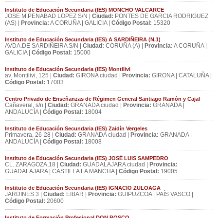
Instituto de Educación Secundaria (IES) MONCHO VALCARCE
JOSE M.PENABAD LOPEZ S/N |
Ciudad:
PONTES DE GARCIA RODRIGUEZ
(AS) |
Provincia:
A CORUÑA | GALICIA |
Código Postal:
15320
Instituto de Educación Secundaria (IES) A SARDIÑEIRA (N.1)
AVDA.DE SARDIÑEIRA S/N |
Ciudad:
CORUÑA (A) |
Provincia:
A CORUÑA |
GALICIA |
Código Postal:
15000
Instituto de Educación Secundaria (IES) Montilivi
av. Montilivi, 125 |
Ciudad:
GIRONA ciudad |
Provincia:
GIRONA | CATALUÑA |
Código Postal:
17003
Centro Privado de Enseñanzas de Régimen General Santiago Ramón y Cajal
Cañaveral, s/n |
Ciudad:
GRANADA ciudad |
Provincia:
GRANADA |
ANDALUCÍA |
Código Postal:
18004
Instituto de Educación Secundaria (IES) Zaidín Vergeles
Primavera, 26-28 |
Ciudad:
GRANADA ciudad |
Provincia:
GRANADA |
ANDALUCÍA |
Código Postal:
18008
Instituto de Educación Secundaria (IES) JOSÉ LUIS SAMPEDRO
CL. ZARAGOZA,18 |
Ciudad:
GUADALAJARA ciudad |
Provincia:
GUADALAJARA | CASTILLA LA MANCHA |
Código Postal:
19005
Instituto de Educación Secundaria (IES) IGNACIO ZULOAGA
JARDINES 3 |
Ciudad:
EIBAR |
Provincia:
GUIPUZCOA | PAÍS VASCO |
Código Postal:
20600
Instituto de Formación Profesional DON BOSCO