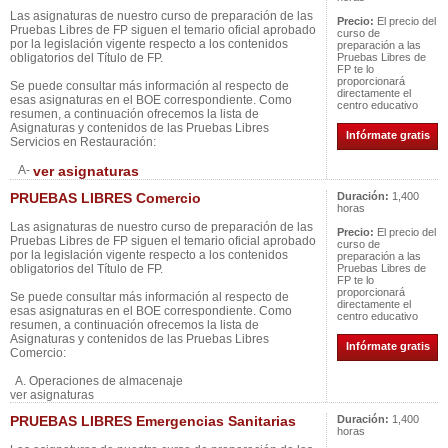
Las asignaturas de nuestro curso de preparación de las
Precio:
El precio del
Pruebas Libres de FP siguen el temario oficial aprobado
curso de
por la legislación vigente respecto a los contenidos
preparación a las
obligatorios del Título de FP.
Pruebas Libres de
FP te lo
proporcionará
Se puede consultar más información al respecto de
directamente el
esas asignaturas en el BOE correspondiente. Como
centro educativo
resumen, a continuación ofrecemos la lista de
Asignaturas y contenidos de las Pruebas Libres
Infórmate gratis
Servicios en Restauración:
A-
ver asignaturas
PRUEBAS LIBRES Comercio
Duración:
1,400
horas
Las asignaturas de nuestro curso de preparación de las
Precio:
El precio del
Pruebas Libres de FP siguen el temario oficial aprobado
curso de
por la legislación vigente respecto a los contenidos
preparación a las
obligatorios del Título de FP.
Pruebas Libres de
FP te lo
proporcionará
Se puede consultar más información al respecto de
directamente el
esas asignaturas en el BOE correspondiente. Como
centro educativo
resumen, a continuación ofrecemos la lista de
Asignaturas y contenidos de las Pruebas Libres
Infórmate gratis
Comercio:
A. Operaciones de almacenaje
ver asignaturas
PRUEBAS LIBRES Emergencias Sanitarias
Duración:
1,400
horas