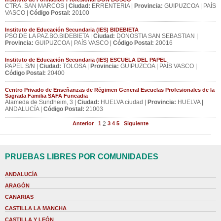
CTRA. SAN MARCOS |
Ciudad:
ERRENTERIA |
Provincia:
GUIPUZCOA | PAÍS
VASCO |
Código Postal:
20100
Instituto de Educación Secundaria (IES) BIDEBIETA
PSO.DE LA PAZ.BO.BIDEBIETA |
Ciudad:
DONOSTIA SAN SEBASTIAN |
Provincia:
GUIPUZCOA | PAÍS VASCO |
Código Postal:
20016
Instituto de Educación Secundaria (IES) ESCUELA DEL PAPEL
PAPEL S/N |
Ciudad:
TOLOSA |
Provincia:
GUIPUZCOA | PAÍS VASCO |
Código Postal:
20400
Centro Privado de Enseñanzas de Régimen General Escuelas Profesionales de la
Sagrada Familia SAFA Funcadia
Alameda de Sundheim, 3 |
Ciudad:
HUELVA ciudad |
Provincia:
HUELVA |
ANDALUCÍA |
Código Postal:
21003
Anterior
1
2
3
4
5
Siguiente
PRUEBAS LIBRES POR COMUNIDADES
ANDALUCÍA
ARAGÓN
CANARIAS
CASTILLA LA MANCHA
CASTILLA Y LEÓN