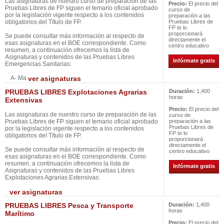
Las asignaturas de nuestro curso de preparación de las
Precio:
El precio del
Pruebas Libres de FP siguen el temario oficial aprobado
curso de
por la legislación vigente respecto a los contenidos
preparación a las
obligatorios del Título de FP.
Pruebas Libres de
FP te lo
proporcionará
Se puede consultar más información al respecto de
directamente el
esas asignaturas en el BOE correspondiente. Como
centro educativo
resumen, a continuación ofrecemos la lista de
Asignaturas y contenidos de las Pruebas Libres
Infórmate gratis
Emergencias Sanitarias:
A- Ma
ver asignaturas
PRUEBAS LIBRES Explotaciones Agrarias
Duración:
1,400
horas
Extensivas
Precio:
El precio del
Las asignaturas de nuestro curso de preparación de las
curso de
Pruebas Libres de FP siguen el temario oficial aprobado
preparación a las
Pruebas Libres de
por la legislación vigente respecto a los contenidos
FP te lo
obligatorios del Título de FP.
proporcionará
directamente el
Se puede consultar más información al respecto de
centro educativo
esas asignaturas en el BOE correspondiente. Como
resumen, a continuación ofrecemos la lista de
Infórmate gratis
Asignaturas y contenidos de las Pruebas Libres
Explotaciones Agrarias Extensivas:
ver asignaturas
PRUEBAS LIBRES Pesca y Transporte
Duración:
1,400
horas
Marítimo
Precio:
El precio del