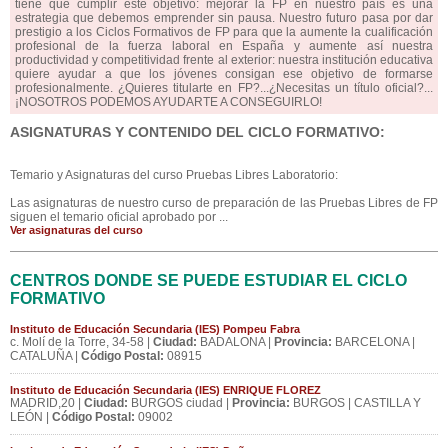
tiene que cumplir este objetivo: mejorar la FP en nuestro país es una
estrategia que debemos emprender sin pausa. Nuestro futuro pasa por dar
prestigio a los Ciclos Formativos de FP para que la aumente la cualificación
profesional de la fuerza laboral en España y aumente así nuestra
productividad y competitividad frente al exterior: nuestra institución educativa
quiere ayudar a que los jóvenes consigan ese objetivo de formarse
profesionalmente. ¿Quieres titularte en FP?...¿Necesitas un título oficial?...
¡NOSOTROS PODEMOS AYUDARTE A CONSEGUIRLO!
ASIGNATURAS Y CONTENIDO DEL CICLO FORMATIVO:
Temario y Asignaturas del curso Pruebas Libres Laboratorio:
Las asignaturas de nuestro curso de preparación de las Pruebas Libres de FP
siguen el temario oficial aprobado por ...
Ver asignaturas del curso
CENTROS DONDE SE PUEDE ESTUDIAR EL CICLO
FORMATIVO
Instituto de Educación Secundaria (IES) Pompeu Fabra
c. Molí de la Torre, 34-58 |
Ciudad:
BADALONA |
Provincia:
BARCELONA |
CATALUÑA |
Código Postal:
08915
Instituto de Educación Secundaria (IES) ENRIQUE FLOREZ
MADRID,20 |
Ciudad:
BURGOS ciudad |
Provincia:
BURGOS | CASTILLA Y
LEÓN |
Código Postal:
09002