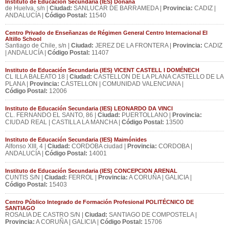
Instituto de Educación Secundaria (IES) Doñana
de Huelva, s/n |
Ciudad:
SANLUCAR DE BARRAMEDA |
Provincia:
CADIZ |
ANDALUCÍA |
Código Postal:
11540
Centro Privado de Enseñanzas de Régimen General Centro Internacional El
Altillo School
Santiago de Chile, s/n |
Ciudad:
JEREZ DE LA FRONTERA |
Provincia:
CADIZ
| ANDALUCÍA |
Código Postal:
11407
Instituto de Educación Secundaria (IES) VICENT CASTELL I DOMÉNECH
CL ILLA BALEATO 18 |
Ciudad:
CASTELLON DE LA PLANA CASTELLO DE LA
PLANA |
Provincia:
CASTELLON | COMUNIDAD VALENCIANA |
Código Postal:
12006
Instituto de Educación Secundaria (IES) LEONARDO DA VINCI
CL. FERNANDO EL SANTO, 86 |
Ciudad:
PUERTOLLANO |
Provincia:
CIUDAD REAL | CASTILLA LA MANCHA |
Código Postal:
13500
Instituto de Educación Secundaria (IES) Maimónides
Alfonso XIII, 4 |
Ciudad:
CORDOBA ciudad |
Provincia:
CORDOBA |
ANDALUCÍA |
Código Postal:
14001
Instituto de Educación Secundaria (IES) CONCEPCION ARENAL
CUNTIS S/N |
Ciudad:
FERROL |
Provincia:
A CORUÑA | GALICIA |
Código Postal:
15403
Centro Público Integrado de Formación Profesional POLITÉCNICO DE
SANTIAGO
ROSALIA DE CASTRO S/N |
Ciudad:
SANTIAGO DE COMPOSTELA |
Provincia:
A CORUÑA | GALICIA |
Código Postal:
15706