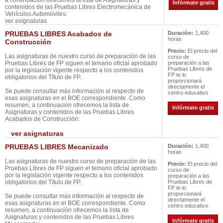
a continuación ofrecemos la lista de Asignaturas y
Infórmate gratis
contenidos de las Pruebas Libres Electromecánica de
Vehículos Automóviles:
ver asignaturas
PRUEBAS LIBRES Acabados de
Duración:
1,400
horas
Construcción
Precio:
El precio del
Las asignaturas de nuestro curso de preparación de las
curso de
Pruebas Libres de FP siguen el temario oficial aprobado
preparación a las
Pruebas Libres de
por la legislación vigente respecto a los contenidos
FP te lo
obligatorios del Título de FP.
proporcionará
directamente el
Se puede consultar más información al respecto de
centro educativo
esas asignaturas en el BOE correspondiente. Como
resumen, a continuación ofrecemos la lista de
Infórmate gratis
Asignaturas y contenidos de las Pruebas Libres
Acabados de Construcción:
ver asignaturas
PRUEBAS LIBRES Mecanizado
Duración:
1,400
horas
Las asignaturas de nuestro curso de preparación de las
Precio:
El precio del
Pruebas Libres de FP siguen el temario oficial aprobado
curso de
por la legislación vigente respecto a los contenidos
preparación a las
obligatorios del Título de FP.
Pruebas Libres de
FP te lo
proporcionará
Se puede consultar más información al respecto de
directamente el
esas asignaturas en el BOE correspondiente. Como
centro educativo
resumen, a continuación ofrecemos la lista de
Asignaturas y contenidos de las Pruebas Libres
Infórmate gratis