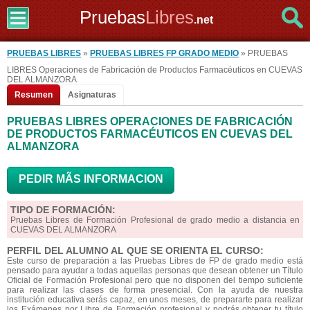
Pruebas
Libres
.net
PRUEBAS LIBRES
»
PRUEBAS LIBRES FP GRADO MEDIO
» PRUEBAS
LIBRES Operaciones de Fabricación de Productos Farmacéuticos en CUEVAS
DEL ALMANZORA
Resumen
Asignaturas
PRUEBAS LIBRES OPERACIONES DE FABRICACIÓN
DE PRODUCTOS FARMACÉUTICOS EN CUEVAS DEL
ALMANZORA
PEDIR MÃS INFORMACION
TIPO DE FORMACIÓN:
Pruebas Libres de Formación Profesional de grado medio a distancia en
CUEVAS DEL ALMANZORA
PERFIL DEL ALUMNO AL QUE SE ORIENTA EL CURSO:
Este curso de preparación a las Pruebas Libres de FP de grado medio está
pensado para ayudar a todas aquellas personas que desean obtener un Título
Oficial de Formación Profesional pero que no disponen del tiempo suficiente
para realizar las clases de forma presencial. Con la ayuda de nuestra
institución educativa serás capaz, en unos meses, de prepararte para realizar
los Exámenes por Libre de Formación profesional y podrás obtener tu título