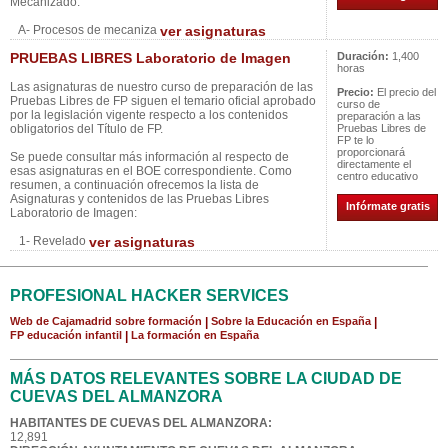
Mecanizado:
A- Procesos de mecaniza
ver asignaturas
PRUEBAS LIBRES Laboratorio de Imagen
Duración:
1,400
horas
Las asignaturas de nuestro curso de preparación de las
Precio:
El precio del
Pruebas Libres de FP siguen el temario oficial aprobado
curso de
por la legislación vigente respecto a los contenidos
preparación a las
obligatorios del Título de FP.
Pruebas Libres de
FP te lo
proporcionará
Se puede consultar más información al respecto de
directamente el
esas asignaturas en el BOE correspondiente. Como
centro educativo
resumen, a continuación ofrecemos la lista de
Asignaturas y contenidos de las Pruebas Libres
Infórmate gratis
Laboratorio de Imagen:
1- Revelado
ver asignaturas
PROFESIONAL HACKER SERVICES
Web de Cajamadrid sobre formación
|
Sobre la Educación en España
|
FP educación infantil
|
La formación en España
MÁS DATOS RELEVANTES SOBRE LA CIUDAD DE
CUEVAS DEL ALMANZORA
HABITANTES DE CUEVAS DEL ALMANZORA:
12,891