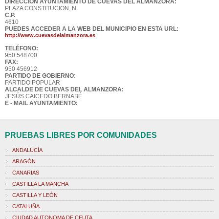
DIRECCIÓN AYUNTAMIENTO DE CUEVAS DEL ALMANZORA:
PLAZA CONSTITUCION, N
C.P.
4610
PUEDES ACCEDER A LA WEB DEL MUNICIPIO EN ESTA URL:
http://www.cuevasdelalmanzora.es
TELÉFONO:
950 548700
FAX:
950 456912
PARTIDO DE GOBIERNO:
PARTIDO POPULAR
ALCALDE DE CUEVAS DEL ALMANZORA:
JESÚS CAICEDO BERNABÉ
E - MAIL AYUNTAMIENTO:
PRUEBAS LIBRES POR COMUNIDADES
ANDALUCÍA
ARAGÓN
CANARIAS
CASTILLA LA MANCHA
CASTILLA Y LEÓN
CATALUÑA
CIUDAD AUTONOMA DE CEUTA