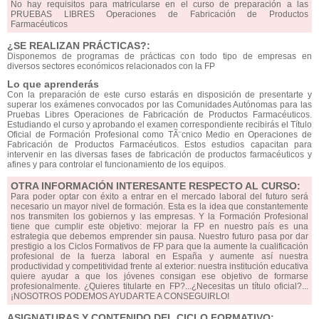
No hay requisitos para matricularse en el curso de preparación a las
PRUEBAS LIBRES Operaciones de Fabricación de Productos
Farmacéuticos
¿SE REALIZAN PRÁCTICAS?:
Disponemos de programas de prácticas con todo tipo de empresas en
diversos sectores económicos relacionados con la FP
Lo que aprenderás
Con la preparación de este curso estarás en disposición de presentarte y
superar los exámenes convocados por las Comunidades Autónomas para las
Pruebas Libres Operaciones de Fabricación de Productos Farmacéuticos.
Estudiando el curso y aprobando el examen correspondiente recibirás el Título
Oficial de Formación Profesional como TÃ¨cnico Medio en Operaciones de
Fabricación de Productos Farmacéuticos. Estos estudios capacitan para
intervenir en las diversas fases de fabricación de productos farmacéuticos y
afines y para controlar el funcionamiento de los equipos.
OTRA INFORMACIÓN INTERESANTE RESPECTO AL CURSO:
Para poder optar con éxito a entrar en el mercado laboral del futuro será
necesario un mayor nivel de formación. Esta es la idea que constantemente
nos transmiten los gobiernos y las empresas. Y la Formación Profesional
tiene que cumplir este objetivo: mejorar la FP en nuestro país es una
estrategia que debemos emprender sin pausa. Nuestro futuro pasa por dar
prestigio a los Ciclos Formativos de FP para que la aumente la cualificación
profesional de la fuerza laboral en España y aumente así nuestra
productividad y competitividad frente al exterior: nuestra institución educativa
quiere ayudar a que los jóvenes consigan ese objetivo de formarse
profesionalmente. ¿Quieres titularte en FP?...¿Necesitas un título oficial?...
¡NOSOTROS PODEMOS AYUDARTE A CONSEGUIRLO!
ASIGNATURAS Y CONTENIDO DEL CICLO FORMATIVO: