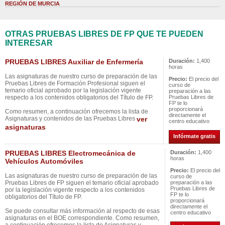
REGIÓN DE MURCIA
OTRAS PRUEBAS LIBRES DE FP QUE TE PUEDEN
INTERESAR
PRUEBAS LIBRES Auxiliar de Enfermería
Duración:
1,400
horas
Las asignaturas de nuestro curso de preparación de las
Precio:
El precio del
Pruebas Libres de Formación Profesional siguen el
curso de
temario oficial aprobado por la legislación vigente
preparación a las
respecto a los contenidos obligatorios del Título de FP.
Pruebas Libres de
FP te lo
proporcionará
Como resumen, a continuación ofrecemos la lista de
directamente el
Asignaturas y contenidos de las Pruebas Libres
ver
centro educativo
asignaturas
Infórmate gratis
PRUEBAS LIBRES Electromecánica de
Duración:
1,400
horas
Vehículos Automóviles
Precio:
El precio del
Las asignaturas de nuestro curso de preparación de las
curso de
Pruebas Libres de FP siguen el temario oficial aprobado
preparación a las
Pruebas Libres de
por la legislación vigente respecto a los contenidos
FP te lo
obligatorios del Título de FP.
proporcionará
directamente el
Se puede consultar más información al respecto de esas
centro educativo
asignaturas en el BOE correspondiente. Como resumen,