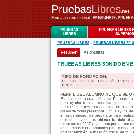
Pruebas
Libres
.net
Formacion profesional - FP BRUNETE: PRUEBA
PRUEBAS
PRUEBAS LIBRES 
LIBRES
SUPERIO
PRUEBAS LIBRES
»
PRUEBAS LIBRES FP 
Resumen
Asignaturas
PRUEBAS LIBRES SONIDO EN 
TIPO DE FORMACIÓN:
Pruebas Libres de Formación Profesion
BRUNETE
PERFIL DEL ALUMNO AL QUE SE O
Este curso de preparación a las Pruebas Lib
para ayudar a todas aquellas personas qu
Formación Profesional pero que no disponen
clases de forma presencial. Con la ayuda de 
en unos meses, de prepararte para realiz
profesional y podrás obtener tu título ofi
convocan en 2017 y cada año por las comun
los alumnos con dificultades para atender l
obtener también la titulación oficial de fp. 