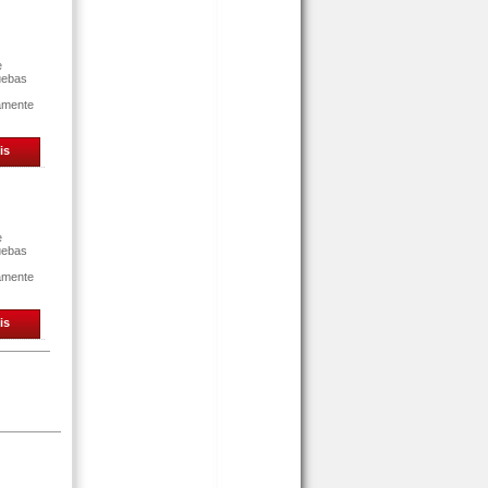
e
uebas
tamente
is
e
uebas
tamente
is