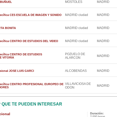
MOSTOLES
MADRID
IS BUÑUEL
MADRID ciudad
MADRID
Específica CES ESCUELA DE IMAGEN Y SONIDO
MADRID ciudad
MADRID
ERTA BONITA
MADRID ciudad
MADRID
specífica CENTRO DE ESTUDIOS DEL VIDEO
POZUELO DE
specífica CENTRO DE ESTUDIOS
MADRID
E VITORIA
ALARCON
ALCOBENDAS
MADRID
esional JOSE LUIS GARCI
VILLAVICIOSA DE
 Específica CENTRO PROFESIONAL EUROPEO DE
MADRID
IORES
ODON
P QUE TE PUEDEN INTERESAR
cional
Duración:
2,000 horas