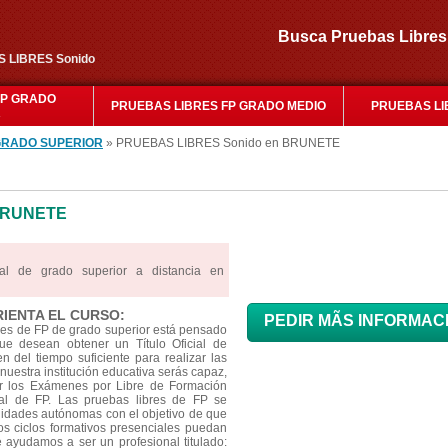
Busca Pruebas Libr
S LIBRES Sonido
FP GRADO
PRUEBAS LIBRES FP GRADO MEDIO
PRUEBAS LI
R
GRADO SUPERIOR
» PRUEBAS LIBRES Sonido en BRUNETE
BRUNETE
al de grado superior a distancia en
RIENTA EL CURSO:
PEDIR MÃS INFORMAC
res de FP de grado superior está pensado
e desean obtener un Título Oficial de
 del tiempo suficiente para realizar las
nuestra institución educativa serás capaz,
ar los Exámenes por Libre de Formación
cial de FP. Las pruebas libres de FP se
idades autónomas con el objetivo de que
os ciclos formativos presenciales puedan
Te ayudamos a ser un profesional titulado: