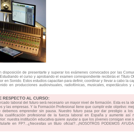
en disposición de presentarte y superar los exámenes convocados por las Comu
studiando el curso y aprobando el examen correspondiente recibirás el Título Of
 en Sonido. Estos estudios capacitan para definir, coordinar y llevar a cabo la ca
nido en producciones audiovisuales, radiofónicas, musicales, espectáculos y 
E RESPECTO AL CURSO:
ercado laboral del futuro será necesario un mayor nivel de formación. Esta es la i
 y las empresas. Y la Formación Profesional tiene que cumplir este objetivo: mej
e debemos emprender sin pausa. Nuestro futuro pasa por dar prestigio a los 
 cualificación profesional de la fuerza laboral en España y aumente así n
erior: nuestra institución educativa quiere ayudar a que los jóvenes consigan ese o
titularte en FP?...¿Necesitas un título oficial?...¡NOSOTROS PODEMOS AYUD