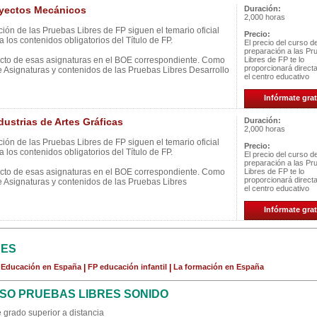
yectos Mecánicos
Duración:
2,000 horas
ión de las Pruebas Libres de FP siguen el temario oficial
Precio:
 los contenidos obligatorios del Título de FP.
El precio del curso d
preparación a las Pr
ecto de esas asignaturas en el BOE correspondiente. Como
Libres de FP te lo
proporcionará direc
e Asignaturas y contenidos de las Pruebas Libres Desarrollo
el centro educativo
Infórmate grat
strias de Artes Gráficas
Duración:
2,000 horas
ión de las Pruebas Libres de FP siguen el temario oficial
Precio:
 los contenidos obligatorios del Título de FP.
El precio del curso d
preparación a las Pr
ecto de esas asignaturas en el BOE correspondiente. Como
Libres de FP te lo
proporcionará direc
e Asignaturas y contenidos de las Pruebas Libres
el centro educativo
Infórmate grat
CES
a Educación en España
|
FP educación infantil
|
La formación en España
SO PRUEBAS LIBRES SONIDO
 grado superior a distancia