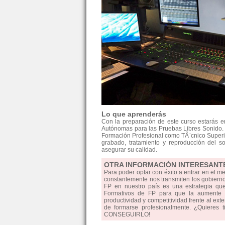
Lo que aprenderás
Con la preparación de este curso estarás 
Autónomas para las Pruebas Libres Sonido. E
Formación Profesional como TÃ¨cnico Superior
grabado, tratamiento y reproducción del so
asegurar su calidad.
OTRA INFORMACIÓN INTERESANT
Para poder optar con éxito a entrar en el m
constantemente nos transmiten los gobiernos
FP en nuestro país es una estrategia qu
Formativos de FP para que la aumente la
productividad y competitividad frente al ext
de formarse profesionalmente. ¿Quieres 
CONSEGUIRLO!