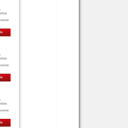
e
uebas
tamente
is
e
uebas
tamente
is
e
uebas
tamente
is