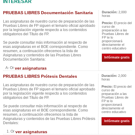
INTERESAR
PRUEBAS LIBRES Documentación Sanitaria
Duración:
2,000
horas
Las asignaturas de nuestro curso de preparación de las
Precio:
El precio del
Pruebas Libres de FP siguen el temario oficial aprobado
curso de
por la legislación vigente respecto a los contenidos
preparación a las
obligatorios del Título de FP.
Pruebas Libres de
FP te lo
proporcionará
Se puede consultar más información al respecto de
directamente el
esas asignaturas en el BOE correspondiente. Como
centro educativo
resumen, a continuación ofrecemos la lista de
Asignaturas y contenidos de las Pruebas Libres
Infórmate gratis
Documentación Sanitaria:
A- Or
ver asignaturas
PRUEBAS LIBRES Prótesis Dentales
Duración:
2,000
horas
Las asignaturas de nuestro curso de preparación de las
Precio:
El precio del
Pruebas Libres de FP siguen el temario oficial aprobado
curso de
por la legislación vigente respecto a los contenidos
preparación a las
obligatorios del Título de FP.
Pruebas Libres de
FP te lo
proporcionará
Se puede consultar más información al respecto de
directamente el
esas asignaturas en el BOE correspondiente. Como
centro educativo
resumen, a continuación ofrecemos la lista de
Asignaturas y contenidos de las Pruebas Libres Prótesis
Infórmate gratis
Dentales:
1. Or
ver asignaturas