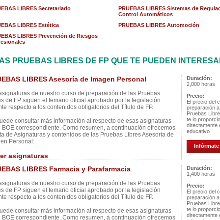
EBAS LIBRES Secretariado
PRUEBAS LIBRES Sistemas de Regulac
Control Automáticos
EBAS LIBRES Estética
PRUEBAS LIBRES Automoción
EBAS LIBRES Prevención de Riesgos
fesionales
AS PRUEBAS LIBRES DE FP QUE TE PUEDEN INTERES
EBAS LIBRES Asesoría de Imagen Personal
Duración:
2,000 horas
asignaturas de nuestro curso de preparación de las Pruebas
Precio:
es de FP siguen el temario oficial aprobado por la legislación
El precio del 
nte respecto a los contenidos obligatorios del Título de FP.
preparación a
Pruebas Libr
te lo proporci
uede consultar más información al respecto de esas asignaturas
directamente 
l BOE correspondiente. Como resumen, a continuación ofrecemos
educativo
ista de Asignaturas y contenidos de las Pruebas Libres Asesoría de
en Personal:
Infórmate 
er asignaturas
EBAS LIBRES Farmacia y Parafarmacia
Duración:
1,400 horas
asignaturas de nuestro curso de preparación de las Pruebas
Precio:
es de FP siguen el temario oficial aprobado por la legislación
El precio del 
nte respecto a los contenidos obligatorios del Título de FP.
preparación a
Pruebas Libr
te lo proporci
uede consultar más información al respecto de esas asignaturas
directamente 
l BOE correspondiente. Como resumen, a continuación ofrecemos