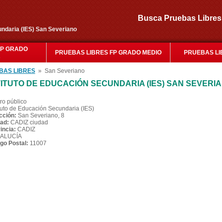
Busca Pruebas Libr
undaria (IES) San Severiano
FP GRADO
PRUEBAS LIBRES FP GRADO MEDIO
PRUEBAS LI
R
BAS LIBRES
» San Severiano
TITUTO DE EDUCACIÓN SECUNDARIA (IES) SAN SEVERI
ro público
ituto de Educación Secundaria (IES)
cción:
San Severiano, 8
ad:
CADIZ ciudad
incia:
CADIZ
ALUCÍA
go Postal:
11007