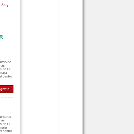
ión y
AR
curso de
 las
es de FP
onará
el centro
gratis
curso de
 las
es de FP
onará
el centro