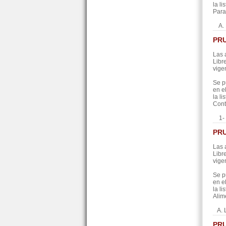
la l
Para
A.
PRU
Las 
Libr
vige
Se p
en e
la l
Cont
1-
PRU
Las 
Libr
vige
Se p
en e
la l
Alim
A. 
PRU