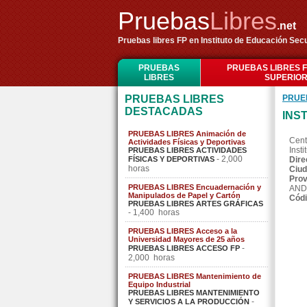
Pruebas
Libres
.net
Pruebas libres FP en Instituto de Educación Sec
PRUEBAS
PRUEBAS LIBRES 
LIBRES
SUPERIO
PRUEBAS LIBRES
PRUE
DESTACADAS
INS
PRUEBAS LIBRES Animación de
Cent
Actividades Físicas y Deportivas
Inst
PRUEBAS LIBRES ACTIVIDADES
- 2,000
FÍSICAS Y DEPORTIVAS
Dire
horas
Ciud
Prov
PRUEBAS LIBRES Encuadernación y
AND
Manipulados de Papel y Cartón
Códi
PRUEBAS LIBRES ARTES GRÁFICAS
- 1,400 horas
PRUEBAS LIBRES Acceso a la
Universidad Mayores de 25 años
-
PRUEBAS LIBRES ACCESO FP
2,000 horas
PRUEBAS LIBRES Mantenimiento de
Equipo Industrial
PRUEBAS LIBRES MANTENIMIENTO
-
Y SERVICIOS A LA PRODUCCIÓN