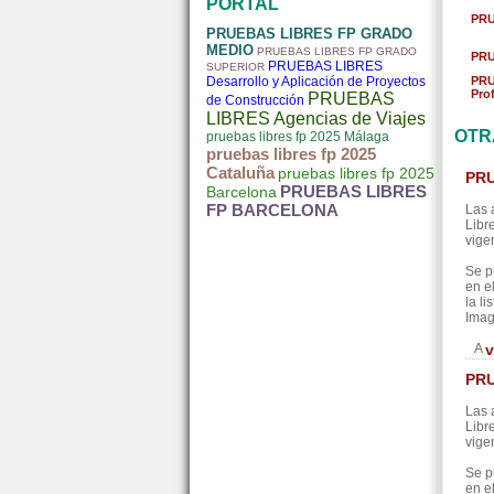
PORTAL
PRU
PRUEBAS LIBRES FP GRADO
MEDIO
PRUEBAS LIBRES FP GRADO
PRU
PRUEBAS LIBRES
SUPERIOR
Desarrollo y Aplicación de Proyectos
PRU
Pro
PRUEBAS
de Construcción
LIBRES Agencias de Viajes
OTR
pruebas libres fp 2025 Málaga
pruebas libres fp 2025
Cataluña
pruebas libres fp 2025
PRU
PRUEBAS LIBRES
Barcelona
FP BARCELONA
Las 
Libr
vige
Se p
en e
la l
Imag
A
v
PRU
Las 
Libr
vige
Se p
en e