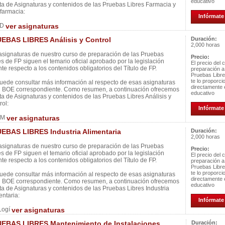
educativo
ista de Asignaturas y contenidos de las Pruebas Libres Farmacia y
farmacia:
Infórmate 
 D
ver asignaturas
EBAS LIBRES Análisis y Control
Duración:
2,000 horas
asignaturas de nuestro curso de preparación de las Pruebas
Precio:
es de FP siguen el temario oficial aprobado por la legislación
El precio del 
nte respecto a los contenidos obligatorios del Título de FP.
preparación a
Pruebas Libr
te lo proporci
uede consultar más información al respecto de esas asignaturas
directamente 
l BOE correspondiente. Como resumen, a continuación ofrecemos
educativo
ista de Asignaturas y contenidos de las Pruebas Libres Análisis y
rol:
Infórmate 
 M
ver asignaturas
EBAS LIBRES Industria Alimentaria
Duración:
2,000 horas
asignaturas de nuestro curso de preparación de las Pruebas
Precio:
es de FP siguen el temario oficial aprobado por la legislación
El precio del 
nte respecto a los contenidos obligatorios del Título de FP.
preparación a
Pruebas Libr
te lo proporci
uede consultar más información al respecto de esas asignaturas
directamente 
l BOE correspondiente. Como resumen, a continuación ofrecemos
educativo
ista de Asignaturas y contenidos de las Pruebas Libres Industria
entaria:
Infórmate 
Logí
ver asignaturas
EBAS LIBRES Mantenimiento de Instalaciones
Duración: