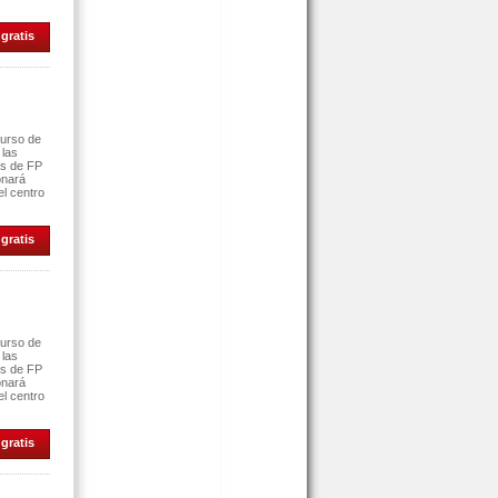
gratis
curso de
 las
es de FP
onará
el centro
gratis
curso de
 las
es de FP
onará
el centro
gratis