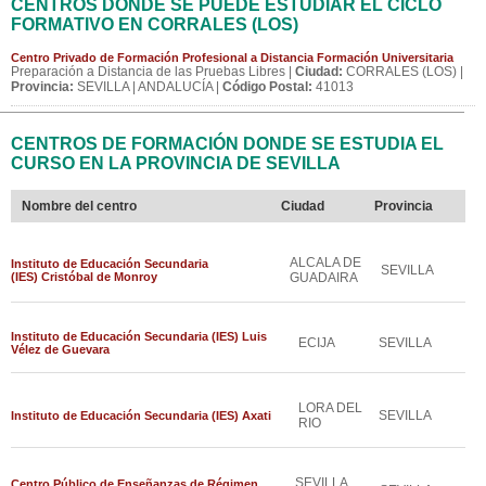
CENTROS DONDE SE PUEDE ESTUDIAR EL CICLO
FORMATIVO EN CORRALES (LOS)
Centro Privado de Formación Profesional a Distancia Formación Universitaria
Preparación a Distancia de las Pruebas Libres |
Ciudad:
CORRALES (LOS) |
Provincia:
SEVILLA | ANDALUCÍA |
Código Postal:
41013
CENTROS DE FORMACIÓN DONDE SE ESTUDIA EL
CURSO EN LA PROVINCIA DE SEVILLA
Nombre del centro
Ciudad
Provincia
ALCALA DE
Instituto de Educación Secundaria
SEVILLA
(IES) Cristóbal de Monroy
GUADAIRA
Instituto de Educación Secundaria (IES) Luis
ECIJA
SEVILLA
Vélez de Guevara
LORA DEL
SEVILLA
Instituto de Educación Secundaria (IES) Axati
RIO
SEVILLA
Centro Público de Enseñanzas de Régimen