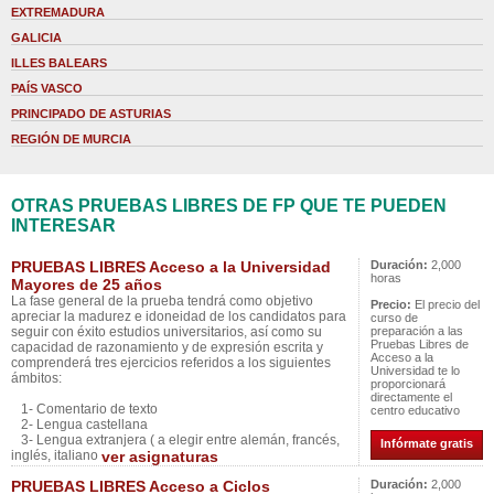
EXTREMADURA
GALICIA
ILLES BALEARS
PAÍS VASCO
PRINCIPADO DE ASTURIAS
REGIÓN DE MURCIA
OTRAS PRUEBAS LIBRES DE FP QUE TE PUEDEN
INTERESAR
PRUEBAS LIBRES Acceso a la Universidad
Duración:
2,000
horas
Mayores de 25 años
La fase general de la prueba tendrá como objetivo
Precio:
El precio del
apreciar la madurez e idoneidad de los candidatos para
curso de
seguir con éxito estudios universitarios, así como su
preparación a las
Pruebas Libres de
capacidad de razonamiento y de expresión escrita y
Acceso a la
comprenderá tres ejercicios referidos a los siguientes
Universidad te lo
ámbitos:
proporcionará
directamente el
1- Comentario de texto
centro educativo
2- Lengua castellana
3- Lengua extranjera ( a elegir entre alemán, francés,
Infórmate gratis
inglés, italiano
ver asignaturas
PRUEBAS LIBRES Acceso a Ciclos
Duración:
2,000