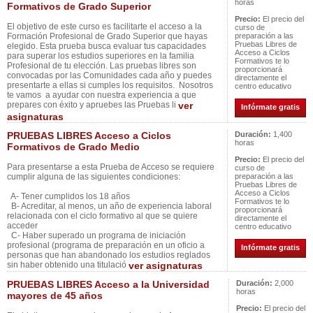
horas
Formativos de Grado Superior
Precio:
El precio del
El objetivo de este curso es facilitarte el acceso a la
curso de
Formación Profesional de Grado Superior que hayas
preparación a las
Pruebas Libres de
elegido. Esta prueba busca evaluar tus capacidades
Acceso a Ciclos
para superar los estudios superiores en la familia
Formativos te lo
Profesional de tu elección. Las pruebas libres son
proporcionará
convocadas por las Comunidades cada año y puedes
directamente el
presentarte a ellas si cumples los requisitos. Nosotros
centro educativo
te vamos a ayudar con nuestra experiencia a que
prepares con éxito y apruebes las Pruebas li
ver
Infórmate gratis
asignaturas
PRUEBAS LIBRES Acceso a Ciclos
Duración:
1,400
horas
Formativos de Grado Medio
Precio:
El precio del
Para presentarse a esta Prueba de Acceso se requiere
curso de
cumplir alguna de las siguientes condiciones:
preparación a las
Pruebas Libres de
Acceso a Ciclos
A- Tener cumplidos los 18 años
Formativos te lo
B- Acreditar, al menos, un año de experiencia laboral
proporcionará
relacionada con el ciclo formativo al que se quiere
directamente el
acceder
centro educativo
C- Haber superado un programa de iniciación
profesional (programa de preparación en un oficio a
Infórmate gratis
personas que han abandonado los estudios reglados
sin haber obtenido una titulació
ver asignaturas
PRUEBAS LIBRES Acceso a la Universidad
Duración:
2,000
horas
mayores de 45 años
Precio:
El precio del