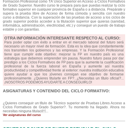
Formación Profesional como TÃ¨cnico Superior en Acceso a Ciclos Formativos
de Grado Superior. Nuestro curso te prepara para que puedas realizar tu ciclo
formativo superior en cualquier provincia de España o a distancia. Prepárate y
supera la prueba libre de Acceso de forma cómoda y sencilla con nuestro
curso a distancia. Con la superación de las pruebas de acceso a los ciclos de
grado superior podrás acceder a la titulación superior que quieras (sanidad,
informática, administración, electricidad, etc.) y conseguir un puesto de trabajo
estable y con garantías.
OTRA INFORMACIÓN INTERESANTE RESPECTO AL CURSO:
Para poder optar con éxito a entrar en el mercado laboral del futuro será
necesario un mayor nivel de formación. Esta es la idea que constantemente
nos transmiten los gobiernos y las empresas. Y la Formación Profesional
tiene que cumplir este objetivo: mejorar la FP en nuestro país es una
estrategia que debemos emprender sin pausa. Nuestro futuro pasa por dar
prestigio a los Ciclos Formativos de FP para que la aumente la cualificación
profesional de la fuerza laboral en España y aumente así nuestra
productividad y competitividad frente al exterior: nuestra institución educativa
quiere ayudar a que los jóvenes consigan ese objetivo de formarse
profesionalmente. ¿Quieres titularte en FP?...¿Necesitas un título oficial?...
¡NOSOTROS PODEMOS AYUDARTE A CONSEGUIRLO!
ASIGNATURAS Y CONTENIDO DEL CICLO FORMATIVO:
¿Quieres conseguir un título de Técnico superior de Pruebas Libres Acceso a
Ciclos Formativos de Grado Superior?. Tu momento ha llegado. Ahora no
necesitas ninguna titulaci...
Ver asignaturas del curso