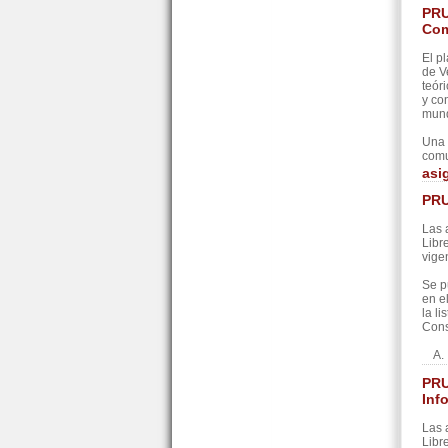
PRU
Com
El p
de V
teór
y co
mund
Una 
comu
asi
PRU
Las 
Libr
vige
Se p
en e
la l
Cons
A. 
PRU
Inf
Las 
Libr