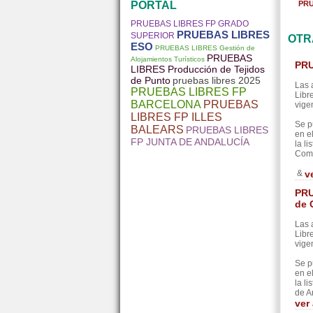
PORTAL
PRU
PRUEBAS LIBRES FP GRADO
PRUEBAS LIBRES
SUPERIOR
OTR
ESO
PRUEBAS LIBRES Gestión de
PRUEBAS
Alojamientos Turísticos
PRU
LIBRES Producción de Tejidos
de Punto
pruebas libres 2025
Las 
PRUEBAS LIBRES FP
Libr
BARCELONA
PRUEBAS
vige
LIBRES FP ILLES
Se p
BALEARS
PRUEBAS LIBRES
en e
FP JUNTA DE ANDALUCÍA
la l
Come
&
v
PRU
de 
Las 
Libr
vige
Se p
en e
la l
de A
ver