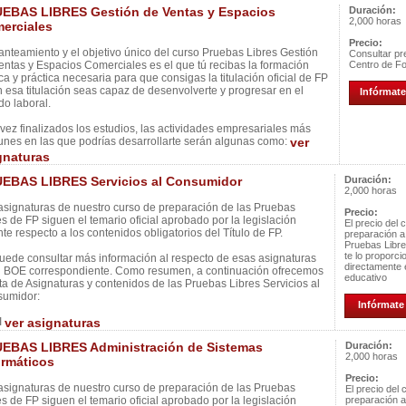
EBAS LIBRES Gestión de Ventas y Espacios
Duración:
2,000 horas
erciales
Precio:
lanteamiento y el objetivo único del curso Pruebas Libres Gestión
Consultar pre
entas y Espacios Comerciales es el que tú recibas la formación
Centro de F
ica y práctica necesaria para que consigas la titulación oficial de FP
n esa titulación seas capaz de desenvolverte y progresar en el
Infórmate
o laboral.
vez finalizados los estudios, las actividades empresariales más
nes en las que podrías desarrollarte serán algunas como:
ver
gnaturas
EBAS LIBRES Servicios al Consumidor
Duración:
2,000 horas
asignaturas de nuestro curso de preparación de las Pruebas
Precio:
es de FP siguen el temario oficial aprobado por la legislación
El precio del 
nte respecto a los contenidos obligatorios del Título de FP.
preparación a
Pruebas Libr
te lo proporci
uede consultar más información al respecto de esas asignaturas
directamente 
l BOE correspondiente. Como resumen, a continuación ofrecemos
educativo
ista de Asignaturas y contenidos de las Pruebas Libres Servicios al
umidor:
Infórmate 
I
ver asignaturas
EBAS LIBRES Administración de Sistemas
Duración:
2,000 horas
ormáticos
Precio:
asignaturas de nuestro curso de preparación de las Pruebas
El precio del 
es de FP siguen el temario oficial aprobado por la legislación
preparación a