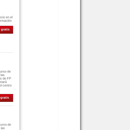
cio en el
ormación
 gratis
curso de
 las
es de FP
onará
el centro
gratis
curso de
 las