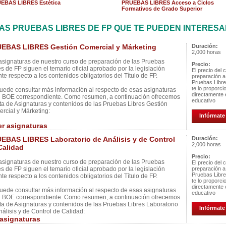
EBAS LIBRES Estética
PRUEBAS LIBRES Acceso a Ciclos
Formativos de Grado Superior
AS PRUEBAS LIBRES DE FP QUE TE PUEDEN INTERES
EBAS LIBRES Gestión Comercial y Márketing
Duración:
2,000 horas
asignaturas de nuestro curso de preparación de las Pruebas
Precio:
es de FP siguen el temario oficial aprobado por la legislación
El precio del 
nte respecto a los contenidos obligatorios del Título de FP.
preparación a
Pruebas Libr
te lo proporci
uede consultar más información al respecto de esas asignaturas
directamente 
l BOE correspondiente. Como resumen, a continuación ofrecemos
educativo
ista de Asignaturas y contenidos de las Pruebas Libres Gestión
rcial y Márketing:
Infórmate 
er asignaturas
EBAS LIBRES Laboratorio de Análisis y de Control
Duración:
2,000 horas
Calidad
Precio:
asignaturas de nuestro curso de preparación de las Pruebas
El precio del 
es de FP siguen el temario oficial aprobado por la legislación
preparación a
Pruebas Libr
nte respecto a los contenidos obligatorios del Título de FP.
te lo proporci
directamente 
uede consultar más información al respecto de esas asignaturas
educativo
l BOE correspondiente. Como resumen, a continuación ofrecemos
ista de Asignaturas y contenidos de las Pruebas Libres Laboratorio
Infórmate 
nálisis y de Control de Calidad:
 asignaturas