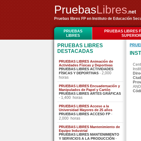
Pruebas
Libres
.net
Pruebas libres FP en Instituto de Educación Secu
PRUEBAS
PRUEBAS LIBRES 
LIBRES
SUPERIO
PRUEBAS LIBRES
PRUE
DESTACADAS
INS
PRUEBAS LIBRES Animación de
Cent
Actividades Físicas y Deportivas
Inst
PRUEBAS LIBRES ACTIVIDADES
- 2,000
FÍSICAS Y DEPORTIVAS
Dire
horas
Ciud
Prov
PRUEBAS LIBRES Encuadernación y
AND
Manipulados de Papel y Cartón
Códi
PRUEBAS LIBRES ARTES GRÁFICAS
- 1,400 horas
PRUEBAS LIBRES Acceso a la
Universidad Mayores de 25 años
-
PRUEBAS LIBRES ACCESO FP
2,000 horas
PRUEBAS LIBRES Mantenimiento de
Equipo Industrial
PRUEBAS LIBRES MANTENIMIENTO
-
Y SERVICIOS A LA PRODUCCIÓN