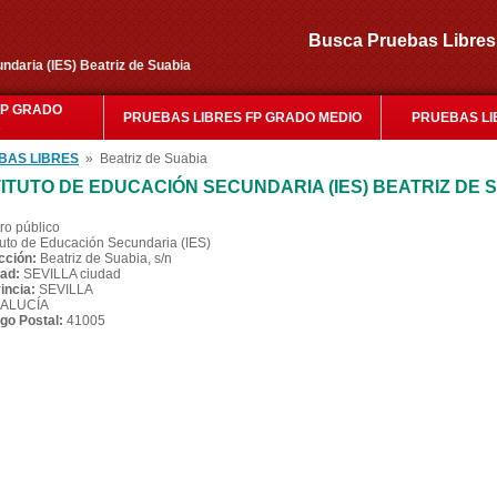
Busca Pruebas Libr
ndaria (IES) Beatriz de Suabia
FP GRADO
PRUEBAS LIBRES FP GRADO MEDIO
PRUEBAS LI
R
BAS LIBRES
» Beatriz de Suabia
TITUTO DE EDUCACIÓN SECUNDARIA (IES) BEATRIZ DE 
ro público
ituto de Educación Secundaria (IES)
cción:
Beatriz de Suabia, s/n
ad:
SEVILLA ciudad
incia:
SEVILLA
ALUCÍA
go Postal:
41005