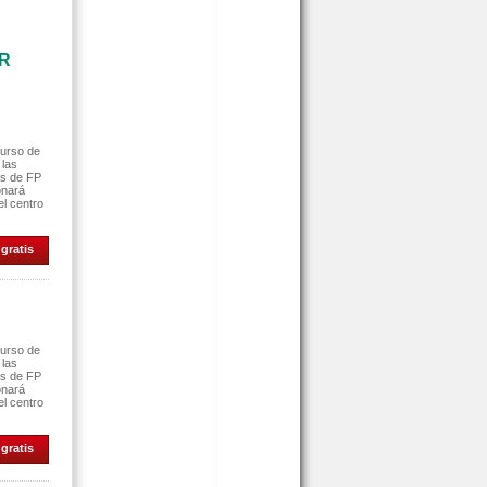
AR
curso de
 las
es de FP
onará
el centro
gratis
curso de
 las
es de FP
onará
el centro
gratis