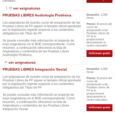
Dentales:
1. Or
ver asignaturas
PRUEBAS LIBRES Audiología Protésica
Duración:
2,000
horas
Las asignaturas de nuestro curso de preparación de las
Precio:
El precio del
Pruebas Libres de FP siguen el temario oficial aprobado
curso de
por la legislación vigente respecto a los contenidos
preparación a las
obligatorios del Título de FP.
Pruebas Libres de
FP te lo
proporcionará
Se puede consultar más información al respecto de
directamente el
esas asignaturas en el BOE correspondiente. Como
centro educativo
resumen, a continuación ofrecemos la lista de
Asignaturas y contenidos de las Pruebas Libres
Infórmate gratis
Audiología Protésica:
A-
ver asignaturas
PRUEBAS LIBRES Integración Social
Duración:
2,000
horas
Las asignaturas de nuestro curso de preparación de las
Precio:
El precio del
Pruebas Libres de FP siguen el temario oficial aprobado
curso de
por la legislación vigente respecto a los contenidos
preparación a las
obligatorios del Título de FP.
Pruebas Libres de
FP te lo
proporcionará
Se puede consultar más información al respecto de
directamente el
esas asignaturas en el BOE correspondiente. Como
centro educativo
resumen, a continuación ofrecemos la lista de
Asignaturas y contenidos de las Pruebas Libres
Infórmate gratis
Integración Social: