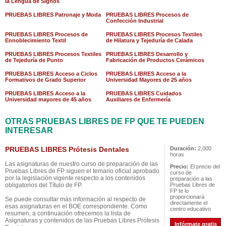
la Lengua de Signos
PRUEBAS LIBRES Patronaje y Moda
PRUEBAS LIBRES Procesos de
Confección Industrial
PRUEBAS LIBRES Procesos de
PRUEBAS LIBRES Procesos Textiles
Ennoblecimiento Textil
de Hilatura y Tejeduría de Calada
PRUEBAS LIBRES Procesos Textiles
PRUEBAS LIBRES Desarrollo y
de Tejeduría de Punto
Fabricación de Productos Cerámicos
PRUEBAS LIBRES Acceso a Ciclos
PRUEBAS LIBRES Acceso a la
Formativos de Grado Superior
Universidad Mayores de 25 años
PRUEBAS LIBRES Acceso a la
PRUEBAS LIBRES Cuidados
Universidad mayores de 45 años
Auxiliares de Enfermería
OTRAS PRUEBAS LIBRES DE FP QUE TE PUEDEN
INTERESAR
PRUEBAS LIBRES Prótesis Dentales
Duración:
2,000
horas
Las asignaturas de nuestro curso de preparación de las
Precio:
El precio del
Pruebas Libres de FP siguen el temario oficial aprobado
curso de
por la legislación vigente respecto a los contenidos
preparación a las
obligatorios del Título de FP.
Pruebas Libres de
FP te lo
proporcionará
Se puede consultar más información al respecto de
directamente el
esas asignaturas en el BOE correspondiente. Como
centro educativo
resumen, a continuación ofrecemos la lista de
Asignaturas y contenidos de las Pruebas Libres Prótesis
Infórmate gratis