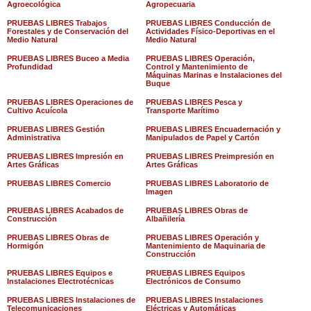
Agroecológica
Agropecuaria
PRUEBAS LIBRES Trabajos
PRUEBAS LIBRES Conducción de
Forestales y de Conservación del
Actividades Físico-Deportivas en el
Medio Natural
Medio Natural
PRUEBAS LIBRES Buceo a Media
PRUEBAS LIBRES Operación,
Profundidad
Control y Mantenimiento de
Máquinas Marinas e Instalaciones del
Buque
PRUEBAS LIBRES Operaciones de
PRUEBAS LIBRES Pesca y
Cultivo Acuícola
Transporte Marítimo
PRUEBAS LIBRES Gestión
PRUEBAS LIBRES Encuadernación y
Administrativa
Manipulados de Papel y Cartón
PRUEBAS LIBRES Impresión en
PRUEBAS LIBRES Preimpresión en
Artes Gráficas
Artes Gráficas
PRUEBAS LIBRES Comercio
PRUEBAS LIBRES Laboratorio de
Imagen
PRUEBAS LIBRES Acabados de
PRUEBAS LIBRES Obras de
Construcción
Albañilería
PRUEBAS LIBRES Obras de
PRUEBAS LIBRES Operación y
Hormigón
Mantenimiento de Maquinaria de
Construcción
PRUEBAS LIBRES Equipos e
PRUEBAS LIBRES Equipos
Instalaciones Electrotécnicas
Electrónicos de Consumo
PRUEBAS LIBRES Instalaciones de
PRUEBAS LIBRES Instalaciones
Telecomunicaciones
Eléctricas y Automáticas