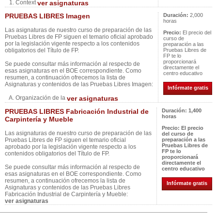
1. Context
ver asignaturas
PRUEBAS LIBRES Imagen
Duración:
2,000
horas
Las asignaturas de nuestro curso de preparación de las
Precio:
El precio del
Pruebas Libres de FP siguen el temario oficial aprobado
curso de
por la legislación vigente respecto a los contenidos
preparación a las
obligatorios del Título de FP.
Pruebas Libres de
FP te lo
proporcionará
Se puede consultar más información al respecto de
directamente el
esas asignaturas en el BOE correspondiente. Como
centro educativo
resumen, a continuación ofrecemos la lista de
Asignaturas y contenidos de las Pruebas Libres Imagen:
Infórmate gratis
A. Organización de la
ver asignaturas
PRUEBAS LIBRES Fabricación Industrial de
Duración:
1,400
horas
Carpintería y Mueble
Precio:
El precio
Las asignaturas de nuestro curso de preparación de las
del curso de
Pruebas Libres de FP siguen el temario oficial
preparación a las
Pruebas Libres de
aprobado por la legislación vigente respecto a los
FP te lo
contenidos obligatorios del Título de FP.
proporcionará
directamente el
Se puede consultar más información al respecto de
centro educativo
esas asignaturas en el BOE correspondiente. Como
resumen, a continuación ofrecemos la lista de
Infórmate gratis
Asignaturas y contenidos de las Pruebas Libres
Fabricación Industrial de Carpintería y Mueble:
ver asignaturas