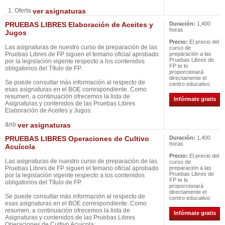
1. Oferta
ver asignaturas
PRUEBAS LIBRES Elaboración de Aceites y
Duración:
1,400
horas
Jugos
Precio:
El precio del
Las asignaturas de nuestro curso de preparación de las
curso de
Pruebas Libres de FP siguen el temario oficial aprobado
preparación a las
Pruebas Libres de
por la legislación vigente respecto a los contenidos
FP te lo
obligatorios del Título de FP.
proporcionará
directamente el
Se puede consultar más información al respecto de
centro educativo
esas asignaturas en el BOE correspondiente. Como
resumen, a continuación ofrecemos la lista de
Infórmate gratis
Asignaturas y contenidos de las Pruebas Libres
Elaboración de Aceites y Jugos:
&nb
ver asignaturas
PRUEBAS LIBRES Operaciones de Cultivo
Duración:
1,400
horas
Acuícola
Precio:
El precio del
Las asignaturas de nuestro curso de preparación de las
curso de
Pruebas Libres de FP siguen el temario oficial aprobado
preparación a las
Pruebas Libres de
por la legislación vigente respecto a los contenidos
FP te lo
obligatorios del Título de FP.
proporcionará
directamente el
Se puede consultar más información al respecto de
centro educativo
esas asignaturas en el BOE correspondiente. Como
resumen, a continuación ofrecemos la lista de
Infórmate gratis
Asignaturas y contenidos de las Pruebas Libres
Operaciones de Cultivo Acuícola: