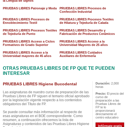
la Lengua de Signos
PRUEBAS LIBRES Patronaje y Moda
PRUEBAS LIBRES Procesos de
Confección Industrial
PRUEBAS LIBRES Procesos de
PRUEBAS LIBRES Procesos Textiles
Ennoblecimiento Textil
de Hilatura y Tejeduría de Calada
PRUEBAS LIBRES Procesos Textiles
PRUEBAS LIBRES Desarrollo y
de Tejeduría de Punto
Fabricación de Productos Cerámicos
PRUEBAS LIBRES Acceso a Ciclos
PRUEBAS LIBRES Acceso a la
Formativos de Grado Superior
Universidad Mayores de 25 años
PRUEBAS LIBRES Acceso a la
PRUEBAS LIBRES Cuidados
Universidad mayores de 45 años
Auxiliares de Enfermería
OTRAS PRUEBAS LIBRES DE FP QUE TE PUEDEN
INTERESAR
PRUEBAS LIBRES Higiene Bucodental
Duración:
2,000
horas
Las asignaturas de nuestro curso de preparación de las
Precio:
El precio del
Pruebas Libres de FP siguen el temario oficial aprobado
curso de
por la legislación vigente respecto a los contenidos
preparación a las
obligatorios del Título de FP.
Pruebas Libres de
FP te lo
proporcionará
Se puede consultar más información al respecto de
directamente el
esas asignaturas en el BOE correspondiente. Como
centro educativo
resumen, a continuación ofrecemos la lista de
Asignaturas y contenidos de las Pruebas Libres Higiene
Infórmate gratis