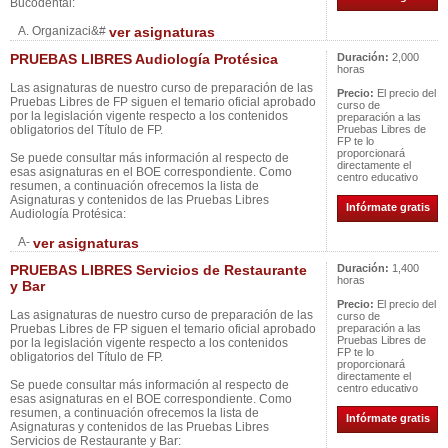
Bucodental:
A. Organizaci&#
ver asignaturas
PRUEBAS LIBRES Audiología Protésica
Duración:
2,000
horas
Las asignaturas de nuestro curso de preparación de las
Precio:
El precio del
Pruebas Libres de FP siguen el temario oficial aprobado
curso de
por la legislación vigente respecto a los contenidos
preparación a las
obligatorios del Título de FP.
Pruebas Libres de
FP te lo
proporcionará
Se puede consultar más información al respecto de
directamente el
esas asignaturas en el BOE correspondiente. Como
centro educativo
resumen, a continuación ofrecemos la lista de
Asignaturas y contenidos de las Pruebas Libres
Infórmate gratis
Audiología Protésica:
A-
ver asignaturas
PRUEBAS LIBRES Servicios de Restaurante
Duración:
1,400
horas
y Bar
Precio:
El precio del
Las asignaturas de nuestro curso de preparación de las
curso de
Pruebas Libres de FP siguen el temario oficial aprobado
preparación a las
Pruebas Libres de
por la legislación vigente respecto a los contenidos
FP te lo
obligatorios del Título de FP.
proporcionará
directamente el
Se puede consultar más información al respecto de
centro educativo
esas asignaturas en el BOE correspondiente. Como
resumen, a continuación ofrecemos la lista de
Infórmate gratis
Asignaturas y contenidos de las Pruebas Libres
Servicios de Restaurante y Bar: