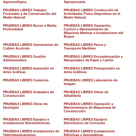
Agroecológica
Agropecuaria
PRUEBAS LIBRES Trabajos
PRUEBAS LIBRES Conducción de
Forestales y de Conservación del
Actividades Físico-Deportivas en el
Medio Natural
Medio Natural
PRUEBAS LIBRES Buceo a Media
PRUEBAS LIBRES Operación,
Profundidad
Control y Mantenimiento de
Máquinas Marinas e Instalaciones del
Buque
PRUEBAS LIBRES Operaciones de
PRUEBAS LIBRES Pesca y
Cultivo Acuícola
Transporte Marítimo
PRUEBAS LIBRES Gestión
PRUEBAS LIBRES Encuadernación y
Administrativa
Manipulados de Papel y Cartón
PRUEBAS LIBRES Impresión en
PRUEBAS LIBRES Preimpresión en
Artes Gráficas
Artes Gráficas
PRUEBAS LIBRES Comercio
PRUEBAS LIBRES Laboratorio de
Imagen
PRUEBAS LIBRES Acabados de
PRUEBAS LIBRES Obras de
Construcción
Albañilería
PRUEBAS LIBRES Obras de
PRUEBAS LIBRES Operación y
Hormigón
Mantenimiento de Maquinaria de
Construcción
PRUEBAS LIBRES Equipos e
PRUEBAS LIBRES Equipos
Instalaciones Electrotécnicas
Electrónicos de Consumo
PRUEBAS LIBRES Instalaciones de
PRUEBAS LIBRES Instalaciones
Telecomunicaciones
Eléctricas y Automáticas